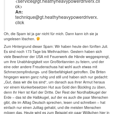
<service@gt.heathyheavypowerdriverx.cli
ck>
An:
technique@gt.heathyheavypowerdriverx.
click
Oh, die Spam ist ja gar nicht für mich. Dann kann ich sie ja
ungelesen löschen.
Zum Hintergrund dieser Spam: Wir haben heute den fünften Juli.
Es sind noch 173 Tage bis Weihnachten. Gestern haben sich
viele Bewohner der USA mit Feuerwerk die Hände weggesprengt,
um ihre Unabhängigkeit von Großbritannien zu feiern, und der
eine oder andere Freudenschuss hat wohl auch etwas mit
Schmerzempfindungs- und Sterbefähigkeit getroffen. Die Briten
hingegen waren ganz ruhig und still und haben sich nur gedacht:
„Gut, dass wir die los sind“, um danach aus ihrer Armut heraus
vor einem klunkerbesetzen Hut aus Gold den Bückling zu üben,
denn ihr Herr ist Karl der Dritte. Der Rest der Nordhalbkugel der
Erde – das ist die Halbkugel, auf der es auch die paar Menschen
gibt, die im Alltag Deutsch sprechen, lesen und schreiben – hat
einfach nur einen Julitag gehabt, und die meisten Menschen
mögen das. Heute wird es zum Beispiel ein paar Wölkchen hier in