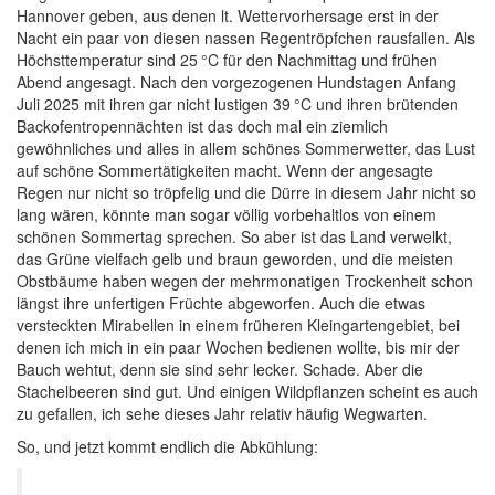
Hannover geben, aus denen lt. Wettervorhersage erst in der
Nacht ein paar von diesen nassen Regentröpfchen rausfallen. Als
Höchsttemperatur sind
25 °C
für den Nachmittag und frühen
Abend angesagt. Nach den vorgezogenen Hundstagen Anfang
Juli 2025 mit ihren gar nicht lustigen
39 °C
und ihren brütenden
Backofentropennächten ist das doch mal ein ziemlich
gewöhnliches und alles in allem schönes Sommerwetter, das Lust
auf schöne Sommertätigkeiten macht. Wenn der angesagte
Regen nur nicht so tröpfelig und die Dürre in diesem Jahr nicht so
lang wären, könnte man sogar völlig vorbehaltlos von einem
schönen Sommertag sprechen. So aber ist das Land verwelkt,
das Grüne vielfach gelb und braun geworden, und die meisten
Obstbäume haben wegen der mehrmonatigen Trockenheit schon
längst ihre unfertigen Früchte abgeworfen. Auch die etwas
versteckten Mirabellen in einem früheren Kleingartengebiet, bei
denen ich mich in ein paar Wochen bedienen wollte, bis mir der
Bauch wehtut, denn sie sind sehr lecker. Schade. Aber die
Stachelbeeren sind gut. Und einigen Wildpflanzen scheint es auch
zu gefallen, ich sehe dieses Jahr relativ häufig Wegwarten.
So, und jetzt kommt endlich die Abkühlung: