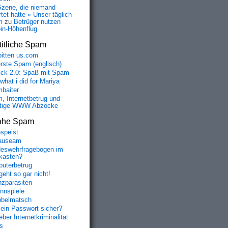
Szene, die niemand
tet hatte « Unser täglich
m
zu
Betrüger nutzen
oin-Höhenflug
itliche Spam
bitten us.com
erste Spam (englisch)
fick 2.0: Spaß mit Spam
 what i did for Mariya
baiter
, Internetbetrug und
tige WWW Abzocke
ahe Spam
speist
auseam
eswehrfragebogen im
fkasten?
uterbetrug
geht so gar nicht!
nzparasiten
nnspiele
belmatsch
mein Passwort sicher?
ber Internetkriminalität
s