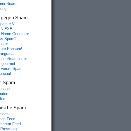
aner-Board
bung
s gegen Spam
spam e.V.
IN.EXE
 Name Generator
das Spam?
nator
ore Ransom!
hingradar
nceScambaiter
mgourmet
 Forum Spam
fonpaul
e Spam
epage
odon
lfed
nische Spam
lden
rags-Feed
entar-Feed
Press.org