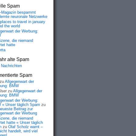
elle Spam
-Magazin bespammt
lernte neuronale Netzwerke
places to travel in january
nd the world
egenwart der Werbung:
W
Szene, die niemand
tet hatte
etta
ahr alte Spam
 Nachrichten
entierte Spam
zu
Allgegenwart der
bung: BMW
User
zu
Allgegenwart der
bung: BMW
egenwart der Werbung:
« Unser täglich Spam
zu
neueste Beitrag zur
egenwart der Werbung
Szene, die niemand
tet hatte « Unser täglich
m
zu
Olaf Scholz warnt –
icht handelt, wird viel
eren!