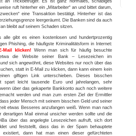
ekt an Trickbetrüger. Es ist ganz normales, schäbiges
eise ruft hinterher ein „Mitarbeiter“ an und bittet darum,
wecken“ eine Transaktion bestätigt. Hinterher ist das
berziehungsgrenze leergeräumt. Die Banken sind da auch
Man bleibt auf seinem Schaden sitzen.
alle gibt es einen kostenlosen und hundertprozentig
en Phishing, die häufigste Kriminalitätsform in Internet:
-Mail klicken!
Wenn man sich für häufig besuchte
etwa die Website seiner Bank – Lesezeichen im
t
und
sich angewöhnt, diese Websites nur noch über das
chen, statt in E-Mail zu klicken, dann kann einem kein
einen giftigen Link unterschieben. Dieses bisschen
ht spart leicht tausende Euro und jahrelangen, sehr
, wenn über das gekaperte Bankkonto auch noch weitere
emacht werden und man zum ersten Ziel der Ermittler
, dass jeder Mensch mit seinem bisschen Geld und seiner
zeit etwas Besseres anzufangen weiß. Wenn man nach
 derartigen Mail einmal unsicher werden sollte und die
Ba über das angelegte Lesezeichen aufruft, sich dort
det und feststellt, dass das in der Spam behauptete
 existiert, dann hat man einen dieser gefürchteten