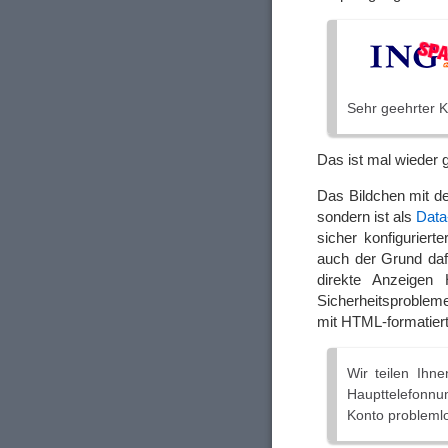
Ѕеhr gееhrtеr 
Das ist mal wieder
Das Bildchen mit d
sondern ist als
Dat
sicher konfiguriert
auch der Grund dafü
direkte Anzeigen 
Sicherheitsprobleme
mit HTML-formatier
Wir teilen Ihne
Haupttelefonnum
Konto probleml