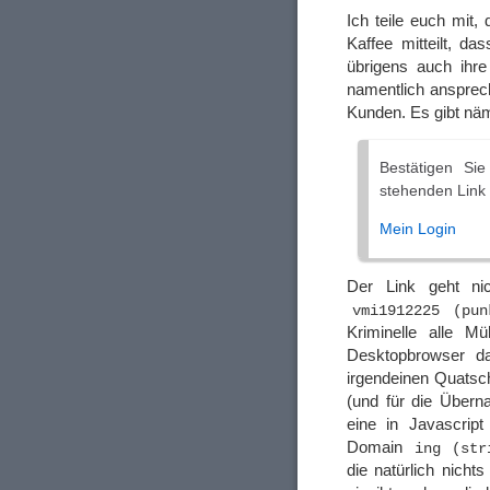
Ich teile euch mit
Kaffee mitteilt, d
übrigens auch ihre
namentlich ansprec
Kunden. Es gibt nä
Bestätigen Si
stehenden Link 
Mein Login
Der Link geht ni
vmi1912225 (pun
Kriminelle alle M
Desktopbrowser d
irgendeinen Quatsc
(und für die Übern
eine in Javascript 
Domain
ing (str
die natürlich nicht