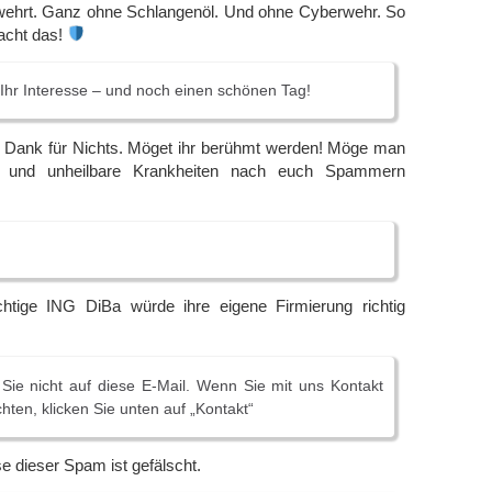
wehrt. Ganz ohne Schlangenöl. Und ohne Cyberwehr. So
acht das!
 Ihr Interesse – und noch einen schönen Tag!
n Dank für Nichts. Möget ihr berühmt werden! Möge man
le und unheilbare Krankheiten nach euch Spammern
chtige ING DiBa würde ihre eigene Firmierung richtig
 Ѕіе nісht аuf dіеѕе Е-Маіl. Wеnn Ѕіе mіt unѕ Κоntаkt
еn, klісkеn Ѕіе untеn аuf „Κоntаkt“
 dieser Spam ist gefälscht.