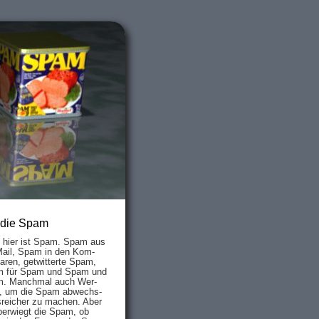
 die Spam
s hier ist Spam. Spam aus
Mail, Spam in den Kom­
aren, ge­twit­ter­te Spam,
 für Spam und Spam und
. Manch­mal auch Wer­
, um die Spam ab­wechs­
­reich­er zu mach­en. Aber
ber­wiegt die Spam, ob