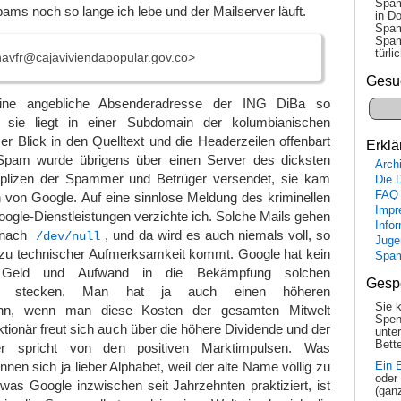
Spam
s noch so lange ich lebe und der Mailserver läuft.
in Do
Spam
Spam
tür­l
avfr@cajaviviendapopular.gov.co>
Gesu
ine angebliche Absenderadresse der ING DiBa so
 sie liegt in einer Subdomain der kolumbianischen
er Blick in den Quelltext und die Headerzeilen offenbart
Erklä
Spam wurde übrigens über einen Server des dicksten
Arch
lizen der Spammer und Betrüger versendet, sie kam
Die 
FAQ
 von Google. Auf eine sinnlose Meldung des kriminellen
Impr
gle-Dienstleistungen verzichte ich. Solche Mails gehen
Info
t nach
, und da wird es auch niemals voll, so
/dev/null
Juge
 zu technischer Aufmerksamkeit kommt. Google hat kein
Spa
, Geld und Aufwand in die Bekämpfung solchen
Gesp
u stecken. Man hat ja auch einen höheren
Sie 
nn, wenn man diese Kosten der gesamten Mitwelt
Spen
ktionär freut sich auch über die höhere Dividende und der
unte
Bette
her spricht von den positiven Marktimpulsen. Was
nen sich ja lieber Alphabet, weil der alte Name völlig zu
Ein 
oder
 was Google inzwischen seit Jahrzehnten praktiziert, ist
(gan