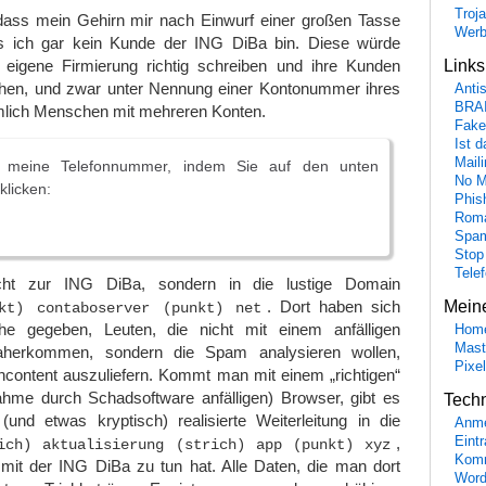
Troj
, dass mein Gehirn mir nach Einwurf einer großen Tasse
Wer
ass ich gar kein Kunde der ING DiBa bin. Diese würde
 eigene Firmierung richtig schreiben und ihre Kunden
Link
hen, und zwar unter Nennung einer Kontonummer ihres
Anti
BRA
mlich Menschen mit mehreren Konten.
Fake
Ist 
Maili
e meine Telefonnummer, indem Sie auf den unten
No M
klicken:
Phis
Roma
Spa
Stop
Tele
cht zur ING DiBa, sondern in die lustige Domain
. Dort haben sich
Mein
kt) contaboserver (punkt) net
ühe gegeben, Leuten, die nicht mit einem anfälligen
Hom
Mast
aherkommen, sondern die Spam analysieren wollen,
Pixe
hcontent auszuliefern. Kommt man mit einem „richtigen“
ahme durch Schadsoftware anfälligen) Browser, gibt es
Tech
(und etwas kryptisch) realisierte Weiterleitung in die
Anme
,
Eint
ich) aktualisierung (strich) app (punkt) xyz
Komm
s mit der ING DiBa zu tun hat. Alle Daten, die man dort
Word