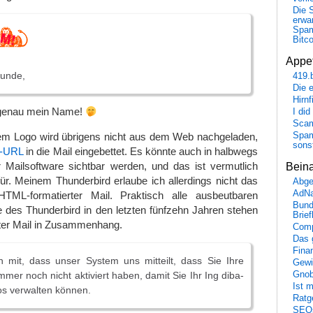
Die 
erwar
Spa
Bitc
Appet
Κundе,
419.
Die 
Hirn
 genau mein Name!
I did
Scam
Spam
em Logo wird übrigens nicht aus dem Web nachgeladen,
sons
a-URL
in die Mail eingebettet. Es könnte auch in halbwegs
er Mailsoftware sichtbar werden, und das ist vermutlich
Bein
r. Meinem Thunderbird erlaube ich allerdings nicht das
Abge
AdN
HTML-formatierter Mail. Praktisch alle ausbeutbaren
Bund
 des Thunderbird in den letzten fünfzehn Jahren stehen
Brie
ter Mail in Zusammenhang.
Comp
Das 
Fina
n mit, dass unser System uns mitteilt, dass Sie Ihre
Gewi
mer noch nicht aktiviert haben, damit Sie Ihr Ing diba-
Gnob
Ist 
os verwalten können.
Ratge
SEO