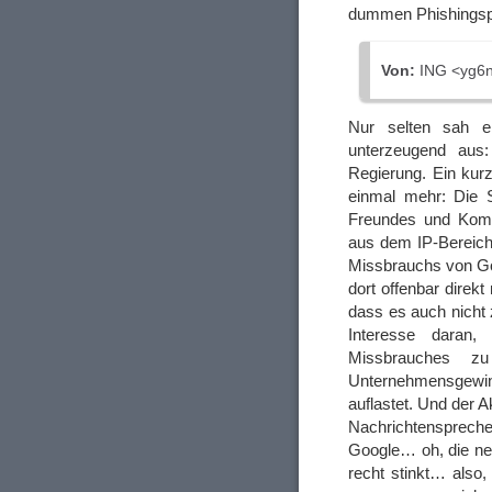
dummen Phishingspam
Von:
ІNG <yg6n
Nur selten sah e
unterzeugend aus:
Regierung. Ein kurz
einmal mehr: Die 
Freundes und Komp
aus dem IP-Bereich
Missbrauchs von Goo
dort offenbar direk
dass es auch nicht
Interesse daran
Missbrauches z
Unternehmensgewi
auflastet. Und der A
Nachrichtensprec
Google… oh, die nen
recht stinkt… also,