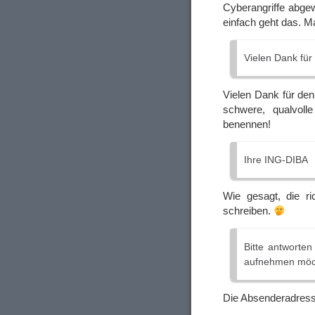
Cyberangriffe abge
einfach geht das. M
Vielen Dank für
Vielen Dank für de
schwere, qualvol
benennen!
Ihre ІNG-DIBA
Wie gesagt, die ri
schreiben.
Віttе аntwоrtеn
аufnеhmеn möсht
Die Absenderadresse