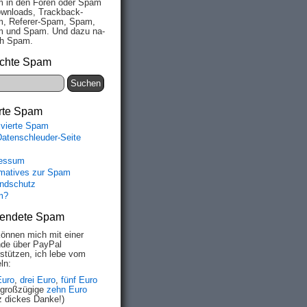
 in den Fo­ren oder Spam
wn­loads, Track­back-
, Re­fe­rer-Spam, Spam,
 und Spam. Und da­zu na­
ich Spam.
chte Spam
rte Spam
ivierte Spam
Datenschleuder-Seite
essum
rmatives zur Spam
ndschutz
m?
endete Spam
können mich mit einer
de über PayPal
rstützen, ich lebe vom
ln:
Euro
,
drei Euro
,
fünf Euro
 großzügige
zehn Euro
z dickes Danke!)