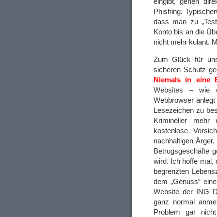
eingibt, gehen dir
Phishing. Typischerw
dass man zu „Testz
Konto bis an die Ü
nicht mehr kulant. 
Zum Glück für uns 
sicheren Schutz geg
Niemals in eine E
Websites – wie 
Webbrowser anleg
Lesezeichen zu besu
Krimineller mehr 
kostenlose Vorsic
nachhaltigen Ärger
Betrugsgeschäfte g
wird. Ich hoffe mal
begrenzten Lebens
dem „Genuss“ einer
Website der ING Di
ganz normal anmel
Problem gar nicht