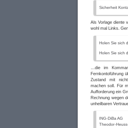
Sicherheit Kont
Als Vorlage diente 
wohl mal Links. Ge
Holen Sie sich d
Holen Sie sich d
…die im Kommand
Fernkontoführung ü
Zustand mit nicht
machen soll. Für m
Aufforderung ein G
Rechnung wegen de
unheilbaren Vertrau
ІNG-DiBa AG
Theodor-Heuss-