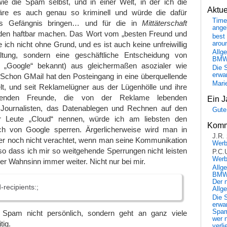
ie die Spam selbst, und in einer Welt, in der ich die
Aktu
re es auch genau so kriminell und würde die dafür
Time
ins Gefängnis bringen… und für die in
Mittäterschaft
ange
den haftbar machen. Das Wort vom „besten Freund und
best 
 ich nicht ohne Grund, und es ist auch keine unfreiwillig
arou
Allg
ung, sondern eine geschäftliche Entscheidung von
BM
s „Google“ bekannt) aus gleichermaßen asozialer wie
Die 
erwar
r. Schon GMail hat den Posteingang in eine überquellende
Mari
lt, und seit Reklamelügner aus der Lügenhölle und ihre
inkenden Freunde, die von der Reklame lebenden
Ein J
en Journalisten, das Datenablegen und Rechnen auf den
Gute
 Leute „Cloud“ nennen, würde ich am liebsten den
Komm
ch von Google sperren. Ärgerlicherweise wird man in
J.R.
er noch nicht verachtet, wenn man seine Kommunikation
Wer
o dass ich mir so weitgehende Sperrungen nicht leisten
P.C.
Wer
er Wahnsinn immer weiter. Nicht nur bei mir.
Allg
BMW 
Der 
recipients:;
Allg
Die 
erwar
Spa
e Spam nicht persönlich, sondern geht an ganz viele
wer n
tig.
verli