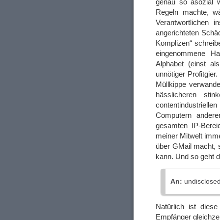
genau so asozial w
Regeln machte, wä
Verantwortlichen 
angerichteten Schä
Komplizen“ schreibe
eingenommene Halt
Alphabet (einst al
unnötiger Profitgie
Müllkippe verwande
hässlicheren st
contentindustriell
Computern anderer
gesamten IP-Berei
meiner Mitwelt imm
über GMail macht, s
kann. Und so geht d
An:
undisclosed-
Natürlich ist dies
Empfänger gleichzei