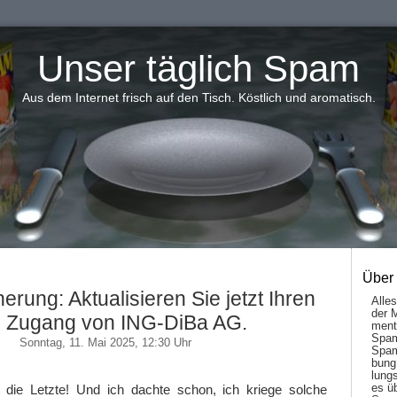
Unser täglich Spam
Aus dem Internet frisch auf den Tisch. Köstlich und aromatisch.
Über
nerung: Aktualisieren Sie jetzt Ihren
Alle
der 
 Zugang von ІNG-DiBa AG.
men­t
Spam
Sonntag, 11. Mai 2025, 12:30 Uhr
Spam
bung
lungs
es ü
 die Letzte! Und ich dachte schon, ich kriege solche