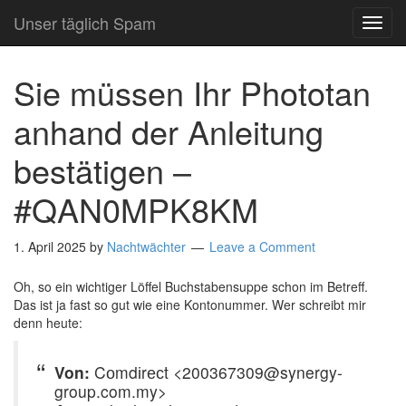
Unser täglich Spam
TOG
NAVI
Sie müssen Ihr Phototan
anhand der Anleitung
bestätigen –
#QAN0MPK8KM
1. April 2025
by
Nachtwächter
Leave a Comment
Oh, so ein wichtiger Löffel Buchstabensuppe schon im Betreff.
Das ist ja fast so gut wie eine Kontonummer. Wer schreibt mir
denn heute:
Von:
Cоmdіrесt <200367309@synergy-
group.com.my>