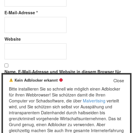
E-Mail-Adresse
*
Website
Name, E-Mail-Adresse und Website in diesem Browser für
meinen nächsten Kommentar speichern.
Kein Adblocker erkannt
Close
Bitte installieren Sie so schnell wie möglich einen Adblocker
für ihren Webbrowser! Sie schützen damit die Ihren
Computer vor Schadsoftware, die über
Malvertising
verteilt
wird, und Sie schützen sich selbst vor Ausspähung und
intransparentem Datenhandel durch halbseiden bis
grenzkriminell vorgehende Wirtschaftsunternehmen. Das ist
Grund genug, einen Adblocker zu verwenden. Aber
Copyright © 2026 Unser täglich Spam.
gleichzeitig machen Sie auch Ihre gesamte Interneterfahrung
Mobile
WordPress Theme by themehall.com