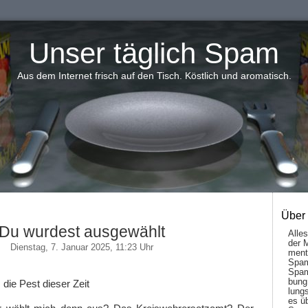
Unser täglich Spam
Aus dem Internet frisch auf den Tisch. Köstlich und aromatisch.
Über
Du wurdest ausgewählt
Alle
der 
Dienstag, 7. Januar 2025, 11:23 Uhr
men­t
Spam
Spam
bung
die Pest dieser Zeit
lungs
es ü