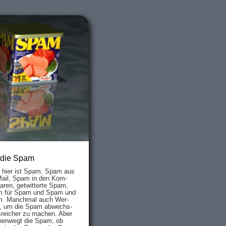
 die Spam
s hier ist Spam. Spam aus
Mail, Spam in den Kom­
aren, ge­twit­ter­te Spam,
 für Spam und Spam und
. Manch­mal auch Wer­
, um die Spam ab­wechs­
­reich­er zu mach­en. Aber
ber­wiegt die Spam, ob