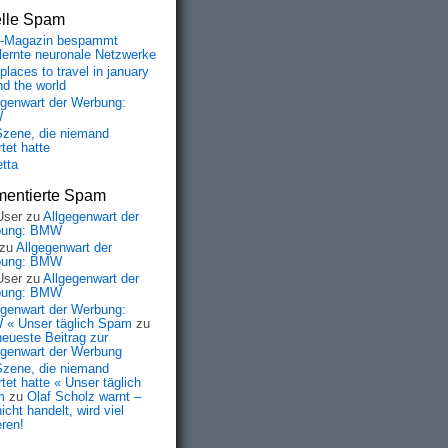
elle Spam
-Magazin bespammt
lernte neuronale Netzwerke
places to travel in january
nd the world
egenwart der Werbung:
W
Szene, die niemand
tet hatte
etta
entierte Spam
User
zu
Allgegenwart der
bung: BMW
zu
Allgegenwart der
bung: BMW
User
zu
Allgegenwart der
bung: BMW
egenwart der Werbung:
« Unser täglich Spam
zu
neueste Beitrag zur
egenwart der Werbung
Szene, die niemand
tet hatte « Unser täglich
m
zu
Olaf Scholz warnt –
icht handelt, wird viel
eren!