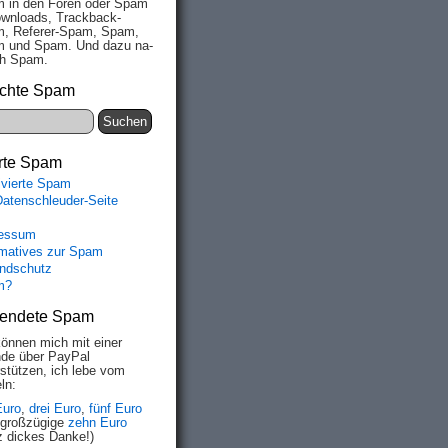
 in den Fo­ren oder Spam
wn­loads, Track­back-
, Re­fe­rer-Spam, Spam,
 und Spam. Und da­zu na­
ich Spam.
chte Spam
rte Spam
ivierte Spam
Datenschleuder-Seite
essum
rmatives zur Spam
ndschutz
m?
endete Spam
können mich mit einer
de über PayPal
rstützen, ich lebe vom
ln:
Euro
,
drei Euro
,
fünf Euro
 großzügige
zehn Euro
z dickes Danke!)