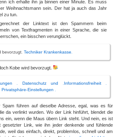
Denn ich erhalte ihn ja binnen einer Minute. Es muss
ser Weihnachtsmann sein. Der hat ja auch das Jahr
el zu tun.
gerechnet der Linktext ist den Spammern beim
ln von Textfragmenten in einer Sprache, die sie
herrschen, ein bisschen verunglückt.
d bevorzugt.
Techniker Krankenkasse.
 doch Kobe wird bevorzugt.
gungen . Datenschutz und .Informationsfreiheit .
 . Privatsphäre-Einstellungen .
er Spam führen auf dieselbe Adresse, egal, was es für
die da verlinkt wurden. Wo der Link hinführt, blendet die
ns ein, wenn die Maus übern Link steht. Und nein, es ist
t gesetzter Link, wie ihn jeder denkende und fühlende
, weil das einfach, direkt, problemlos, schnell und am