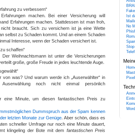
Anti
BRA
Erfahrung zu verbessern“
Fake
e Erfahrungen machen. Bei einer Versicherung will
Ist 
Maili
mand Erfahrungen machen. Stattdessen ist man froh,
No M
icht braucht. Sich zu versichern ist ja eine Wette
Phis
man selbst zu Schaden kommt. Und an einem Schaden
Roma
inmal Interesse, wenn der Schaden versichert ist.
Spa
Stop
 zu schaffen“
Tele
! Der Weihnachtsmann ist unter die Versicherungen
Mein
rteilt große, große Freude in jedes leuchtende Auge.
Hom
sgewählt“
Mast
 von was? Und warum werde ich „Auserwählter“ in
Pixe
 Auserwählung noch nicht einmal persönlich
Tech
Anme
r eine Minute, um diesen fantastischen Preis zu
Eint
Komm
Word
ümmstmöglichen Dummspruch aus der Spam kennen
der letzten Monate zur Genüge
. Aber schön, dass es
ten schneller Umfrage nur noch eine Minute dauert,
t klingeling der Bote mit dem
fantastischen Preis