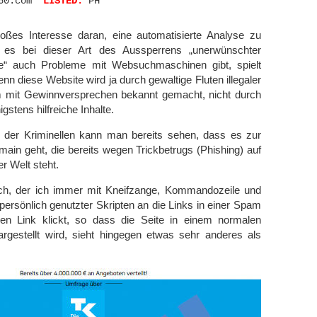
mawiri.guardnet360.com	
LISTED:
 PH 

oßes Interesse daran, eine automatisierte Analyse zu
es bei dieser Art des Aussperrens „unerwünschter
ffe“ auch Probleme mit Websuchmaschinen gibt, spielt
enn diese Website wird ja durch gewaltige Fluten illegaler
 mit Gewinnversprechen bekannt gemacht, nicht durch
gstens hilfreiche Inhalte.
 der Kriminellen kann man bereits sehen, dass es zur
main geht, die bereits wegen Trickbetrugs (Phishing) auf
er Welt steht.
ch, der ich immer mit Kneifzange, Kommandozeile und
persönlich genutzter Skripten an die Links in einer Spam
en Link klickt, so dass die Seite in einem normalen
rgestellt wird, sieht hingegen etwas sehr anderes als