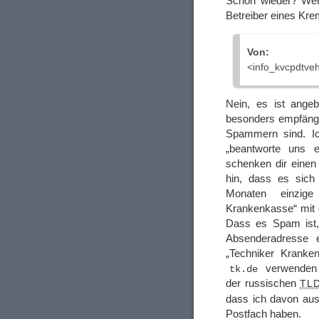
Schon wieder? Wer
Betreiber eines Kr
Von:
Tech
<info_kvcpdtv
Nein, es ist angeb
besonders empfäng
Spammern sind. I
„beantworte uns e
schenken dir einen
hin, dass es sich
Monaten einzige
Krankenkasse“ mit
Dass es Spam ist,
Absenderadresse e
„Techniker Kranke
verwenden 
tk.de
der russischen
TL
dass ich davon aus
Postfach haben.