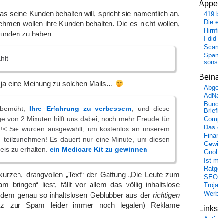
Appet
s seine Kunden behalten will, spricht sie namentlich an.
419.
Die 
hmen wollen ihre Kunden behalten. Die es nicht wollen,
Hirn
 Kunden zu haben.
I did
Scam
Spam
hlt
sons
Bein
e ja eine Meinung zu solchen Mails…
Abge
AdN
Bund
s bemüht,
Ihre Erfahrung zu verbessern
, und diese
Brie
e von 2 Minuten hilft uns dabei, noch mehr Freude für
Comp
Das 
en!< Sie wurden ausgewählt, um kostenlos an unserem
Fina
teilzunehmen! Es dauert nur eine Minute, um diesen
Gewi
reis zu erhalten.
ein Medicare Kit zu gewinnen
Gnob
Ist 
Ratge
rzen, drangvollen „Text“ der Gattung „Die Leute zum
SEO
m bringen“ liest, fällt vor allem das völlig inhaltslose
Troj
Wer
 dem genau so inhaltslosen Geblubber aus der
richtigen
tz zur Spam leider immer noch legalen) Reklame
Link