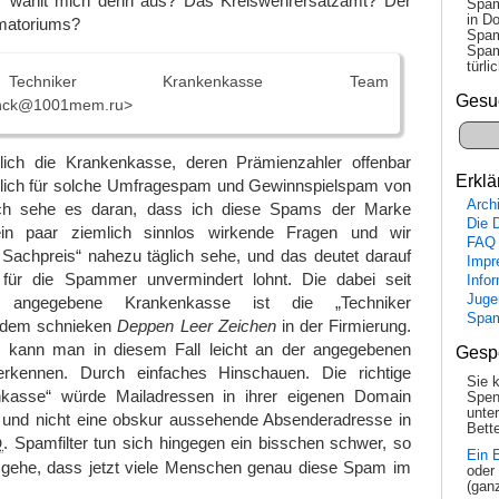
 wählt mich denn aus? Das Kreiswehrersatzamt? Der
Spam
in Do
ematoriums?
Spam
Spam
tür­l
niker Krankenkasse Team
Gesu
ehck@1001mem.ru>
lich die Krankenkasse, deren Prämienzahler offenbar
Erklä
lich für solche Umfragespam und Gewinnspielspam von
Arch
ch sehe es daran, dass ich diese Spams der Marke
Die 
in paar ziemlich sinnlos wirkende Fragen und wir
FAQ
 Sachpreis“ nahezu täglich sehe, und das deutet darauf
Impr
 für die Spammer unvermindert lohnt. Die dabei seit
Info
Juge
 angegebene Krankenkasse ist die „Techniker
Spa
 dem schnieken
Deppen Leer Zeichen
in der Firmierung.
 kann man in diesem Fall leicht an der angegebenen
Gesp
rkennen. Durch einfaches Hinschauen. Die richtige
Sie 
nkasse“ würde Mailadressen in ihrer eigenen Domain
Spen
unte
und nicht eine obskur aussehende Absenderadresse in
Bette
. Spamfilter tun sich hingegen ein bisschen schwer, so
D
Ein 
gehe, dass jetzt viele Menschen genau diese Spam im
oder
(gan