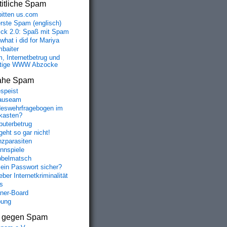
itliche Spam
bitten us.com
erste Spam (englisch)
fick 2.0: Spaß mit Spam
 what i did for Mariya
baiter
, Internetbetrug und
tige WWW Abzocke
ahe Spam
speist
auseam
eswehrfragebogen im
fkasten?
uterbetrug
geht so gar nicht!
nzparasiten
nnspiele
belmatsch
mein Passwort sicher?
ber Internetkriminalität
s
aner-Board
bung
s gegen Spam