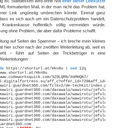
lig ist. Stattdessen wird ohne Not
einer dieser Linkkürzer
TML-formatierten Mail, in der man nicht das Problem hat,
ner Link ungünstig umbrechen könnte. Einmal ganz
ass es sich auch um ein Datenschutzproblem handelt,
Krankenkasse hoffentlich völlig vermeiden würde.
ng ohne Problem, die aber dafür Probleme schafft.
eitung auf Seiten der Spammer – ich breche mein kleines
 hier schon nach der zwölften Weiterleitung ab, weil es
eht – führt auf Seiten der Trickbetrüger in eine
Weiterleitungen:
de
 https://shorturl.at/Hkn8u | 
sed
 12q

uardnet360.com
