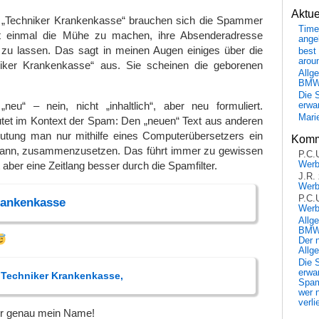
Aktu
 „Techniker Krankenkasse“ brauchen sich die Spammer
Time
ht einmal die Mühe zu machen, ihre Absenderadresse
ange
 zu lassen. Das sagt in meinen Augen einiges über die
best 
arou
iker Krankenkasse“ aus. Sie scheinen die geborenen
Allg
BM
Die 
neu“ – nein, nicht „inhaltlich“, aber neu formuliert.
erwar
Mari
utet im Kontext der Spam: Den „neuen“ Text aus anderen
utung man nur mithilfe eines Computerübersetzers ein
Komm
kann, zusammenzusetzen. Das führt immer zu gewissen
P.C.
Wer
er eine Zeitlang besser durch die Spamfilter.
J.R.
Wer
P.C.
rankenkasse
Wer
Allg
BMW 
Der 
Allg
Die 
erwar
 Techniker Krankenkasse,
Spa
wer n
verli
der genau mein Name!