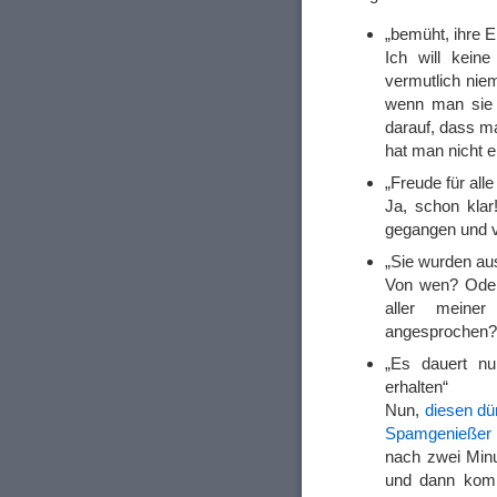
„bemüht, ihre 
Ich will kein
vermutlich nie
wenn man sie n
darauf, dass 
hat man nicht e
„Freude für alle
Ja, schon klar
gegangen und ve
„Sie wurden au
Von wen? Oder
aller meiner
angesprochen?
„Es dauert nu
erhalten“
Nun,
diesen d
Spamgenießer 
nach zwei Minu
und dann komm