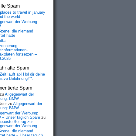
elle Spam
places to travel in january
nd the world
egenwart der Werbung:
W
Szene, die niemand
tet hatte
etta
Erinnerung:
erinformationen-
aktdaten fortsetzen –
8.2026
ahr alte Spam
Zeit läuft ab! Hol dir deine
usive Belohnung!"".
entierte Spam
zu
Allgegenwart der
bung: BMW
User
zu
Allgegenwart der
bung: BMW
egenwart der Werbung:
« Unser täglich Spam
zu
neueste Beitrag zur
egenwart der Werbung
Szene, die niemand
tet hatte « Unser täglich