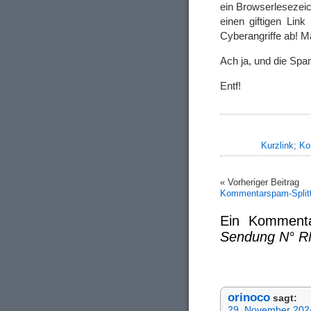
ein Browserlesezei
einen giftigen Lin
Cyberangriffe ab! M
Ach ja, und die Spa
Entf!
Kurzlink
;
Ko
« Vorheriger Beitrag
Kommentarspam-Splitt
Ein Komment
Sendung N° R
orinoco
sagt:
29. November 202