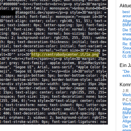
Aktu
best 
arou
Allg
BM
Die 
erwar
Mari
Re: 
Steu
Kont
01.0
Ein J
"Die 
exkl
Komm
J.R.
Wer
P.C.
Wer
Allg
BMW 
Der 
Allg
Die 
erwar