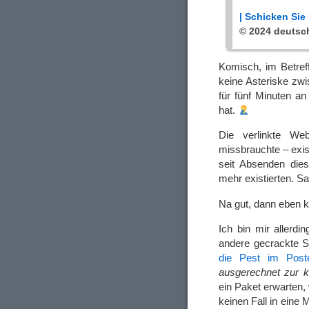
| Schicken Sie
© 2024 dеutsc
Komisch, im Betref
keine Asteriske zwi
für fünf Minuten a
hat.
Die verlinkte We
missbrauchte – exis
seit Absenden dies
mehr existierten. Sa
Na gut, dann eben k
Ich bin mir allerdi
andere gecrackte S
die Pest im Post
ausgerechnet zur 
ein Paket erwarten,
keinen Fall in eine