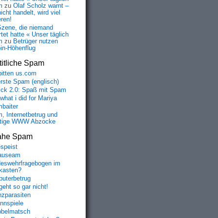
m
zu
Olaf Scholz warnt –
icht handelt, wird viel
eren!
Szene, die niemand
tet hatte « Unser täglich
m
zu
Betrüger nutzen
oin-Höhenflug
itliche Spam
bitten us.com
erste Spam (englisch)
fick 2.0: Spaß mit Spam
 what i did for Mariya
baiter
, Internetbetrug und
tige WWW Abzocke
ahe Spam
speist
auseam
eswehrfragebogen im
fkasten?
uterbetrug
geht so gar nicht!
nzparasiten
nnspiele
belmatsch