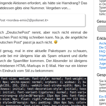
Spam
ringende Aktionen erfordert, als hätte sie Harndrang? Das
in Do
Spam
Stattdessen gibts eine Nummer. Vergeben von…
Spam
tür­l
ost <nordea-emix2@polisnet.it>
Gesu
ch „DeutschePost“ nennt, aber noch nicht einmal die
schen Post richtig schreiben kann. Na ja, die angebliche
Erklä
utschen Post“ passt ja auch nicht.
Arch
Die 
d genug, mal in eine aktuelle Paketspam zu schauen,
FAQ
de bei mir übrigens klar als Spam erkannt und dürfte
Impr
Info
urch die Spamfilter kommen. Der Absender ist übrigens
Juge
rtriebenen HTML-Markups in E-Mail. Hier nur ein kleiner
Spa
en Eindruck vom Stil zu bekommen:
Gesp
Sie 
Spen
unte
Bette
Ein 
oder
(gan