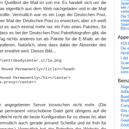
 Quelltext der Mail ist von mir. Es handelt sich um die
Spa
wer n
das eigentlich aus dem Web nachgeladen und in die Mail
verli
sollte. Vermutlich war es ein Logo der Deutschen Post,
Die 
ner Mail der Deutschen Post zu erwecken, aber ich weiß
erwar
Spa
t ist es auch einmal mehr nur ein Foto eines Paketes, für
Bitc
 dass es bei der Deutschen Post Paketfotografen gibt, die
Appet
ag nichts anderes tun als Pakete für die E-Mails an die
419.
rafieren. Natürlich, ohne dass dabei der Absender des
Die 
er erwähnt wird. Dieses Bild…
Hirn
I did
/centrobodycenter.it/1a.png

Scam
Spam
 Moved Permanently</title></head>

sons
Moved Permanently</h1></center>

Bein
a-proxy</center>

Abge
AdN
Bund
Brie
m angegebenen Server inzwischen nicht mehr. (Die
Comp
eine permanent verschobene Datei geht übrigens auf die
Das 
Fina
lleicht nicht die beste Konfiguration für so etwas ist, aber
Gewi
vermutlich auch gerade jemand Scheiße und ist froh für
Gnob
nzung.) Vermutlich hat der Betreiber der Website die