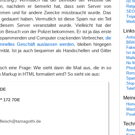
Ist 
n, nachdem er bemerkt hat, dass sein Server von
Ratge
SEO
ommen und für andere Zwecke missbraucht wurde. Das
Troj
 gedauert haben. Vermutlich ist diese Spam nur ein Teil
Wer
iesem Server veranstaltet wurde. Vielleicht hat der
Link
on Besuch von der Polizei bekommen. Er ist ja das erste
ie spammenden und Computer crackenden Verbrecher,
die
Anti
BRA
iminelles Geschäft auslassen werden
, bleiben hingegen
Fake
mität. Ist ja auch bequemer als Handschellen und Gitter
Ist 
Maili
No M
noch eine Frage: Wie sieht dann die Mail aus, die in so
Phis
Roma
 Markup in HTML formatiert wird? So sieht sie aus:
Spa
Stop
Tele
7DE
Mein
** 172 7DE
Hom
Mast
Pixe
leisch@tamagothi.de
Tech
Anme