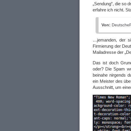
„Sendung“, die so d
erfahre ich nicht. 
Von:
DeutscheP
…jemanden, der si
Firmierung der Deut
Mailadresse der „De
Das ist doch Grun
oder? Die Spam wur
beinahe nirgends d
ein Meister des übe
Ausschnitt, um ein