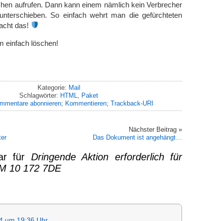
chen aufrufen. Dann kann einem nämlich kein Verbrecher
k unterschieben. So einfach wehrt man die gefürchteten
acht das!
m einfach löschen!
Kategorie:
Mail
Schlagwörter:
HTML
,
Paket
mmentare abonnieren
;
Kommentieren
;
Trackback-URI
Nächster Beitrag »
er
Das Dokument ist angehängt…
ar für
Dringende Aktion erforderlich für
M 10 172 7DE
4 um 19:36 Uhr