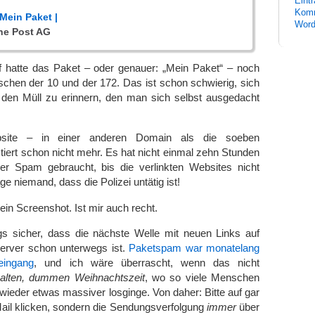
Eint
Komm
 Mein Paket |
Word
hе Post AG
f hatte das Paket – oder genauer: „Mein Paket“ – noch
schen der 10 und der 172. Das ist schon schwierig, sich
n den Müll zu erinnern, den man sich selbst ausgedacht
bsite – in einer anderen Domain als die soeben
tiert schon nicht mehr. Es hat nicht einmal zehn Stunden
er Spam gebraucht, bis die verlinkten Websites nicht
ge niemand, dass die Polizei untätig ist!
ein Screenshot. Ist mir auch recht.
ngs sicher, dass die nächste Welle mit neuen Links auf
erver schon unterwegs ist.
Paketspam war monatelang
eingang
, und ich wäre überrascht, wenn das nicht
kalten, dummen Weihnachtszeit
, wo so viele Menschen
 wieder etwas massiver losginge. Von daher: Bitte auf gar
 Mail klicken, sondern die Sendungsverfolgung
immer
über