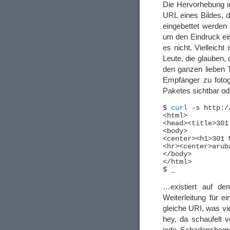
Die Hervorhebung im
URL eines Bildes, 
eingebettet werden 
um den Eindruck ei
es nicht. Vielleich
Leute, die glauben,
den ganzen lieben T
Empfänger zu fotog
Paketes sichtbar od
$ 
curl
 -s http:/
<html>

<head><title>301
<body>

<center><h1>301 
<hr><center>arub
</body>

</html>

…existiert auf de
Weiterleitung für 
gleiche URI, was vie
hey, da schaufelt 
jede Schadensbegre