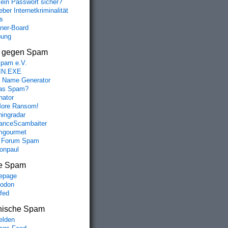
mein Passwort sicher?
ber Internetkriminalität
s
aner-Board
bung
s gegen Spam
spam e.V.
IN.EXE
 Name Generator
das Spam?
nator
ore Ransom!
hingradar
nceScambaiter
mgourmet
 Forum Spam
fonpaul
e Spam
epage
odon
lfed
nische Spam
lden