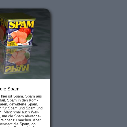
 die Spam
s hier ist Spam. Spam aus
Mail, Spam in den Kom­
aren, ge­twit­ter­te Spam,
 für Spam und Spam und
. Manch­mal auch Wer­
, um die Spam ab­wechs­
­reich­er zu mach­en. Aber
ber­wiegt die Spam, ob