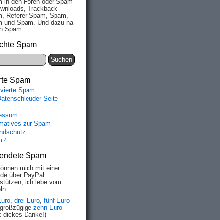
 in den Fo­ren oder Spam
wn­loads, Track­back-
, Re­fe­rer-Spam, Spam,
 und Spam. Und da­zu na­
ich Spam.
chte Spam
rte Spam
ivierte Spam
Datenschleuder-Seite
essum
rmatives zur Spam
ndschutz
m?
endete Spam
können mich mit einer
de über PayPal
rstützen, ich lebe vom
ln:
Euro
,
drei Euro
,
fünf Euro
 großzügige
zehn Euro
z dickes Danke!)