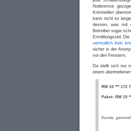
Notbremse gezoge
Kriminellen übern
kann nicht so lange
dessen, was mit d
Betreiber sogar sch
Ermittlungsziel. D
vermutlich kein kr
sicher in der Anony
vor den Fenstern.
Da stellt sich nur 
einem übertriebenen
RM 10 *** 172 
Paket: RM 10 *
Kundе, gammelf