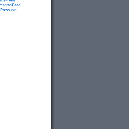
rags-Feed
entar-Feed
Press.org