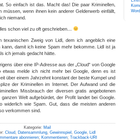
Eint
t. So einfach ist das. Macht das! Die paar Kriminellen,
Komm
n müssen, wenn ihnen kein anderer Gelderwerb einfällt,
Word
lich niemand.
lles schon viel zu oft geschrieben…
 texanischen Zweig von Lidl, dem ich angeblich eine
n kann, damit ich keine Spam mehr bekomme. Lidl ist ja
 als ich jemals gedacht hätte.
igens über eine IP-Adresse aus der „Cloud“ von Google
o etwas melde ich nicht mehr bei Google, denn es ist
 seit über einem Jahrzehnt konstant der beste Kumpel und
plize der Kriminellen im Internet. Der Aufwand und die
minellen Missbrauch der diversen gratis angebotenen
ganzen Welt aufgebürdet, der Profit landet bei Google.
o widerlich wie Spam. Gut, dass die meisten anderen
so verkommen sind.
Kategorie:
Mail
er:
Cloud
,
Datensammlung
,
Gewinnspiel
,
Google
,
Lidl
mmentare abonnieren
;
Kommentieren
;
Trackback-URI