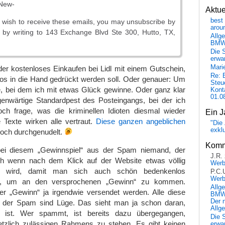
 New-
Aktu
best 
r wish to receive these emails, you may unsubscribe by
arou
 by writing to 143 Exchange Blvd Ste 300, Hutto, TX,
Allg
BM
Die 
erwar
Mari
der kostenloses Einkaufen bei Lidl mit einem Gutschein,
Re: 
dlos in die Hand gedrückt werden soll. Oder genauer: Um
Steu
e, bei dem ich mit etwas Glück gewinne. Oder ganz klar
Kont
01.0
enwärtige Standardpest des Posteingangs, bei der ich
och frage, was die kriminellen Idioten diesmal wieder
Ein J
 Texte wirken alle vertraut.
Diese ganzen angeblichen
"Die 
exkl
och durchgenudelt.
Komm
 bei diesem „Gewinnspiel“ aus der Spam niemand, der
J.R.
Auch wenn nach dem Klick auf der Website etwas völlig
Wer
gt wird, damit man sich auch schön bedenkenlos
P.C.
Wer
t, um an den versprochenen „Gewinn“ zu kommen.
Allg
er „Gewinn“ ja irgendwie versendet werden. Alle diese
BMW 
Der 
s der Spam sind Lüge. Das sieht man ja schon daran,
Allg
 ist. Wer spammt, ist bereits dazu übergegangen,
Die 
tzlich zulässigen Rahmens zu stehen. Es gibt keinen
erwar