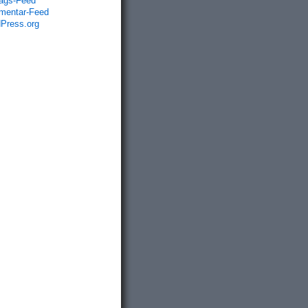
rags-Feed
entar-Feed
Press.org