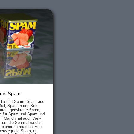
 die Spam
s hier ist Spam. Spam aus
Mail, Spam in den Kom­
aren, ge­twit­ter­te Spam,
 für Spam und Spam und
. Manch­mal auch Wer­
, um die Spam ab­wechs­
­reich­er zu mach­en. Aber
ber­wiegt die Spam, ob