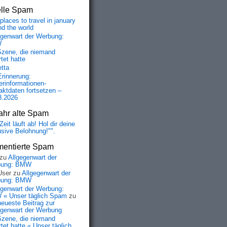
elle Spam
places to travel in january
nd the world
egenwart der Werbung:
W
Szene, die niemand
tet hatte
etta
Erinnerung:
erinformationen-
aktdaten fortsetzen –
8.2026
ahr alte Spam
Zeit läuft ab! Hol dir deine
usive Belohnung!"".
entierte Spam
zu
Allgegenwart der
bung: BMW
User
zu
Allgegenwart der
bung: BMW
egenwart der Werbung:
« Unser täglich Spam
zu
neueste Beitrag zur
egenwart der Werbung
Szene, die niemand
tet hatte « Unser täglich