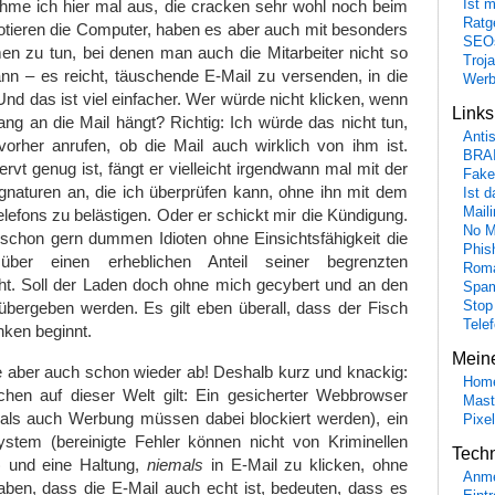
Ist 
hme ich hier mal aus, die cracken sehr wohl noch beim
Ratge
otieren die Computer, haben es aber auch mit besonders
SEO
en zu tun, bei denen man auch die Mitarbeiter nicht so
Troj
kann – es reicht, täuschende E-Mail zu versenden, in die
Wer
Und das ist viel einfacher. Wer würde nicht klicken, wenn
Link
ng an die Mail hängt? Richtig: Ich würde das nicht tun,
Anti
vorher anrufen, ob die Mail auch wirklich von ihm ist.
BRA
vt genug ist, fängt er vielleicht irgendwann mal mit der
Fake
ignaturen an, die ich überprüfen kann, ohne ihn mit dem
Ist 
Maili
efons zu belästigen. Oder er schickt mir die Kündigung.
No M
 schon gern dummen Idioten ohne Einsichtsfähigkeit die
Phis
 über einen erheblichen Anteil seiner begrenzten
Roma
cht. Soll der Laden doch ohne mich gecybert und an den
Spa
Stop
übergeben werden. Es gilt eben überall, dass der Fisch
Tele
nken beginnt.
Mein
e aber auch schon wieder ab! Deshalb kurz und knackig:
Hom
chen auf dieser Welt gilt: Ein gesicherter Webbrowser
Mast
 als auch Werbung müssen dabei blockiert werden), ein
Pixe
system (bereinigte Fehler können nicht von Kriminellen
Tech
) und eine Haltung,
niemals
in E-Mail zu klicken, ohne
Anme
aben, dass die E-Mail auch echt ist, bedeuten, dass es