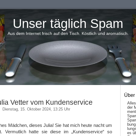
Unser täglich Spam
Aus dem Internet frisch auf den Tisch. Köstlich und aromatisch.
Über
ulia Vetter vom Kundenservice
Alle
der 
Dienstag, 15. Oktober 2024, 13:25 Uhr
men­t
Spam
Spam
bung
ches Mädchen, dieses Julia! Sie hat mich heute nacht um
lungs
t. Vermutlich hatte sie diese im „Kundenservice“ so
es ü