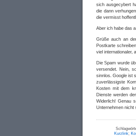
sich ausgecybert ha
die dann verhunger
die vermisst hoffent
Aber ich habe das a
Grüße auch an den
Postkarte schreibe
viel internationaler,
Die Spam wurde übr
versendet. Nein, s
sinnlos. Google ist
zuverlässigste Kom
Kosten mit dem kri
Dienste werden der 
Widerlich! Genau s
Unternehmen nicht 
Schlagwört
Kurzlink
;
Ko