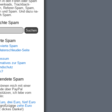
 in den Fo­ren oder Spam
wn­loads, Track­back-
, Re­fe­rer-Spam, Spam,
 und Spam. Und da­zu na­
ich Spam.
chte Spam
rte Spam
ivierte Spam
Datenschleuder-Seite
essum
rmatives zur Spam
ndschutz
m?
endete Spam
können mich mit einer
de über PayPal
rstützen, ich lebe vom
ln:
Euro
,
drei Euro
,
fünf Euro
 großzügige
zehn Euro
z dickes Danke!)