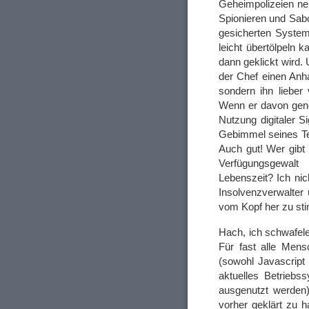
Geheimpolizeien ne
Spionieren und Sab
gesicherten System
leicht übertölpeln 
dann geklickt wird. 
der Chef einen Anha
sondern ihn lieber 
Wenn er davon gener
Nutzung digitaler S
Gebimmel seines Tel
Auch gut! Wer gibt
Verfügungsgewalt
Lebenszeit? Ich ni
Insolvenzverwalter 
vom Kopf her zu sti
Hach, ich schwafel
Für fast alle Mens
(sowohl Javascript
aktuelles Betriebs
ausgenutzt werden
vorher geklärt zu h