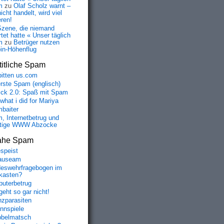
m
zu
Olaf Scholz warnt –
icht handelt, wird viel
eren!
Szene, die niemand
tet hatte « Unser täglich
m
zu
Betrüger nutzen
oin-Höhenflug
itliche Spam
bitten us.com
erste Spam (englisch)
fick 2.0: Spaß mit Spam
 what i did for Mariya
baiter
, Internetbetrug und
tige WWW Abzocke
ahe Spam
speist
auseam
eswehrfragebogen im
fkasten?
uterbetrug
geht so gar nicht!
nzparasiten
nnspiele
belmatsch