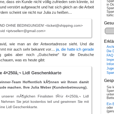
Spam
me, dass ein Kunde nicht völlig zufrieden sein könnte, ist
in Do
nd verstört aufgewacht und hat sich gleich an die Arbeit
Spam
Spam
dem scheint sie nicht nur Julia zu heißen…
tür­l
Gesu
ND OHNE BEDINGUNGEN! <ticket@shipping.com>
id <iptvsellerr@gmail.com>
Erklä
id, wie man an der Antwortadresse sieht. Und die
Arch
mmt mir auch sehr bekannt vor…
ja, die hatte ich gerade
Die 
 gabs aber noch „Gutscheine“ für die Deutsche
FAQ
chauen, was es heute gibt:
Impr
Info
Juge
e 4×250â‚¬ Lidl Geschenkkarte
Spa
Gesp
winner-Team Hoffentlich kÃ¶nnen wir Ihnen damit
eude machen. Ihre Julia Weber (Kundenbetreuung).
Sie 
Spen
unte
 unserer mÃ¶glichen Finalisten fÃ¼r 4×250â‚¬ Lidl
Bette
Nehmen Sie jetzt kostenlos teil und gewinnen Sie mit
Ein 
ine Lidl Geschenkkarte.
oder
(gan