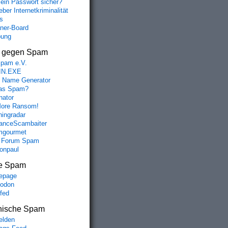
mein Passwort sicher?
ber Internetkriminalität
s
aner-Board
bung
s gegen Spam
spam e.V.
IN.EXE
 Name Generator
das Spam?
nator
ore Ransom!
hingradar
nceScambaiter
mgourmet
 Forum Spam
fonpaul
e Spam
epage
odon
lfed
nische Spam
lden