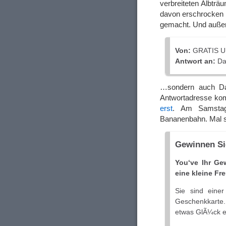
verbreiteten Albträu
davon erschrocken u
gemacht. Und außer
Von:
GRATIS U
Antwort an:
Dav
…sondern auch Dav
Antwortadresse ko
erst
. Am Samstag
Bananenbahn. Mal s
Gewinnen Si
You‘ve Ihr Ge
eine kleine Fr
Sie sind einer
Geschenkkarte. 
etwas GlÃ¼ck e