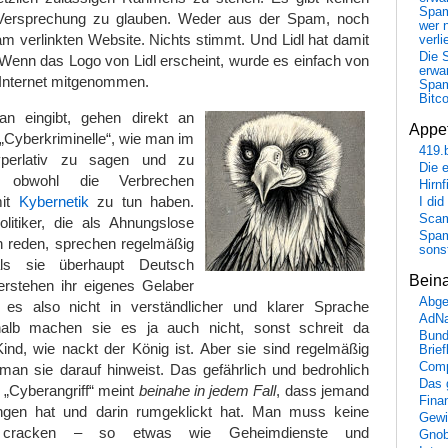
Spa
 Versprechung zu glauben. Weder aus der Spam, noch
wer n
am verlinkten Website. Nichts stimmt. Und Lidl hat damit
verli
Die 
 Wenn das Logo von Lidl erscheint, wurde es einfach von
erwar
Internet mitgenommen.
Spa
Bitc
an eingibt, gehen direkt an
Appet
 „Cyberkriminelle“, wie man im
419.
Hyperlativ zu sagen und zu
Die 
t, obwohl die Verbrechen
Hirn
mit
Kybernetik
zu tun haben.
I did
Scam
olitiker, die als Ahnungslose
Spam
 reden, sprechen regelmäßig
sons
ls sie überhaupt Deutsch
Bein
rstehen ihr eigenes Gelaber
Abge
 es also nicht in verständlicher und klarer Sprache
AdN
alb machen sie es ja auch nicht, sonst schreit da
Bund
ind, wie nackt der König ist. Aber sie sind regelmäßig
Brie
Comp
man sie darauf hinweist. Das gefährlich und bedrohlich
Das 
 „Cyberangriff“ meint
beinahe in jedem Fall
, dass jemand
Fina
ngen hat und darin rumgeklickt hat. Man muss keine
Gewi
cracken – so etwas wie Geheimdienste und
Gnob