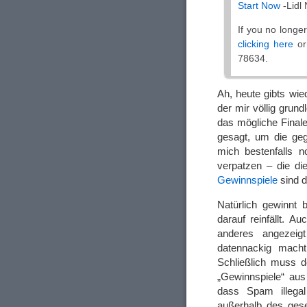
Start Now
-Lidl
If you no longe
clicking here
or
78634.
Ah, heute gibts wie
der mir völlig grun
das mögliche Final
gesagt, um die geg
mich bestenfalls n
verpatzen – die die
Gewinnspiele
sind d
Natürlich gewinnt
darauf reinfällt. 
anderes angezei
datennackig mach
Schließlich muss d
„Gewinnspiele“ au
dass Spam illegal
außerhalb des gese