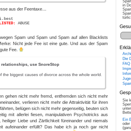
Spam
in Do
resse aus der Feentaxe…
Spam
Spam
tür­l
.best

LISTED:
 ABUSE

Gesu
 wegen Spam und Spam und Spam auf allen Blacklists
 Merke: Nicht jede Fee ist eine gute. Und aus der Spam
Erklä
e gute Fee.
Arch
Die 
FAQ
r relationships, use SnoreStop
Impr
Info
of the biggest causes of divorce across the whole world.
Juge
Spa
Gesp
 gehen nicht mehr fremd, entfremden sich nicht mehr
Sie 
neinander, verlieren nicht mehr die Attraktivität für ihren
Spen
ährten, belügen sich nicht mehr gegenseitig, beuten sich
unte
Bette
tig mit allerlei fiesen, manipulativen Psychotricks aus
Ein 
, heiliger Liebe und Zärtlichkeit füreinander und niemals
oder
it aufeinander erfüllt? Das habe ich ja noch gar nicht
(gan