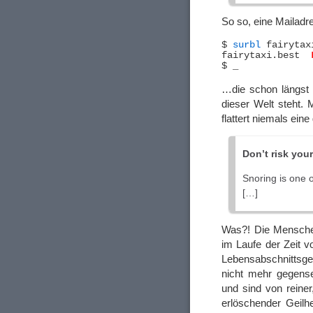
So so, eine Mailad
$ 
surbl
 fairytaxi
fairytaxi.best	
…die schon längst
dieser Welt steht.
flattert niemals ein
Don’t risk you
Snoring is one 
[…]
Was?! Die Menschen
im Laufe der Zeit vo
Lebensabschnittsgef
nicht mehr gegensei
und sind von reiner
erlöschender Geilhe