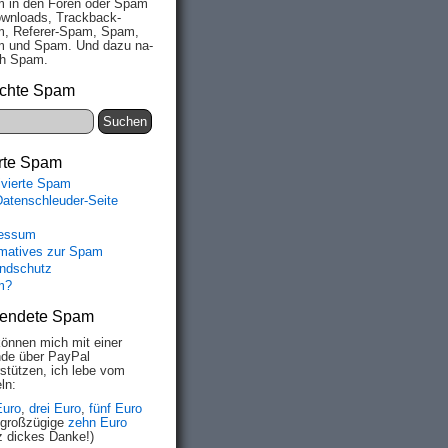
 in den Fo­ren oder Spam
wn­loads, Track­back-
, Re­fe­rer-Spam, Spam,
 und Spam. Und da­zu na­
ich Spam.
chte Spam
rte Spam
ivierte Spam
Datenschleuder-Seite
essum
rmatives zur Spam
ndschutz
m?
endete Spam
können mich mit einer
de über PayPal
rstützen, ich lebe vom
ln:
Euro
,
drei Euro
,
fünf Euro
 großzügige
zehn Euro
z dickes Danke!)