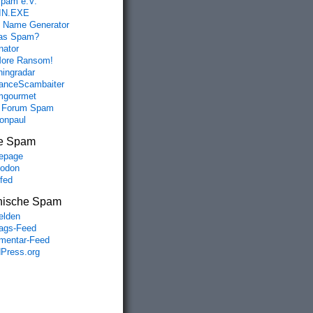
spam e.V.
IN.EXE
 Name Generator
das Spam?
nator
ore Ransom!
hingradar
nceScambaiter
mgourmet
 Forum Spam
fonpaul
e Spam
epage
odon
lfed
nische Spam
lden
rags-Feed
entar-Feed
Press.org