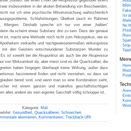
gende Studien, die einen Effekt der Akupressur gegenüber einem
Anti
BRA
 zwar insbesondere in der akuten Behandlung von Beschwerden,
Fake
nicht nur ich eine psychische Mitverursachung wahrscheinlich
Ist 
auungsprobleme, Schlafstörungen, Übelkeit (auch im Rahmen
Maili
), Allergien. Deshalb spreche ich nur von einer „halben“
No M
Phis
denn da scheint etwas Substanz drin zu sein. Dass der genaue
Roma
t ist, macht eine Methode noch nicht zum Hokuspokus, wie es
Spa
 Apothekern verkaufte und nachgewiesenermaßen wirkungslose
Stop
e mit den Geistern entschwundener Substanzen Wunder zu
Tele
. Es ist sowohl bei der Akupunktur als auch bei der Akupressur
Mein
ur von Wirksamkeit da, aber meist sind es die Quacksalber, die
Hom
neten haben hingegen überhaupt keine Wirkung, außer dass
Mast
etismus faszinierend finden und nicht verstehen, so dass sie
Pixe
glauben bereit sind, und wenn man so eine Kombination sieht,
Tech
icher mit einem ganzen und makellos geschäftstüchtigen
Anme
m alles andere als sein eigenes Geschäft völlig schnuppe ist..
Eint
Komm
Word
Kategorie:
Mail
wörter:
Gesundheit
,
Quacksalberei
,
Schnarchen
mmentare abonnieren
;
Kommentieren
;
Trackback-URI