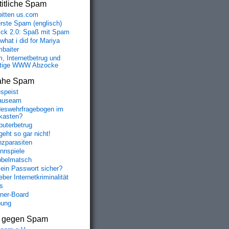
itliche Spam
bitten us.com
erste Spam (englisch)
fick 2.0: Spaß mit Spam
 what i did for Mariya
baiter
, Internetbetrug und
tige WWW Abzocke
ahe Spam
speist
auseam
eswehrfragebogen im
fkasten?
uterbetrug
geht so gar nicht!
nzparasiten
nnspiele
belmatsch
mein Passwort sicher?
ber Internetkriminalität
s
aner-Board
bung
s gegen Spam