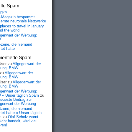
elle Spam
qgka
-Magazin bespammt
lernte neuronale Netzwerke
places to travel in january
nd the world
egenwart der Werbung:
W
Szene, die niemand
tet hatte
entierte Spam
User
zu
Allgegenwart der
bung: BMW
zu
Allgegenwart der
bung: BMW
User
zu
Allgegenwart der
bung: BMW
egenwart der Werbung:
« Unser täglich Spam
zu
neueste Beitrag zur
egenwart der Werbung
Szene, die niemand
tet hatte « Unser täglich
m
zu
Olaf Scholz warnt –
icht handelt, wird viel
eren!