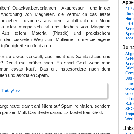
Appet
halben¹ Quacksalberverfahren – Akupressur – und in der
419.
Die 
n Anordnung von Magneten, die vermutlich das letzte
Hirn
 anziehen, bevor es aus dem schlaftrunkenen Mund
I did
ja alles magnetisch ist und deshalb von Magneten
Scam
 Aus tollem Material (Plastik) und praktischem
Spam
sons
für den diskreten Weg zum Mülleimer, ohne die eigene
gläubigkeit zu offenbaren.
Bein
Abge
 so etwas verkauft, aber nicht das Sanitätshaus und
AdN
er? Denkt mal drüber nach. Es spart Geld, wenn man
Bund
Brie
 man etwas kauft. Das gilt insbesondere nach dem
Comp
galen und asozialen Spam.
Das 
Fina
Gewi
 Today! >>
Gnob
Ist 
Ratge
ngt heute damit an! Nicht auf Spam reinfallen, sondern
SEO
n ganzen Müll. Das Beste daran: Es kostet kein Geld.
Troj
Wer
Link