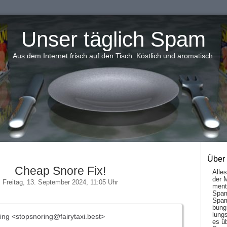
Unser täglich Spam
Aus dem Internet frisch auf den Tisch. Köstlich und aromatisch.
Über
Cheap Snore Fix!
Alle
der 
Freitag, 13. September 2024, 11:05 Uhr
men­t
Spam
Spam
bung
lungs
ing <stopsnoring@fairytaxi.best>
es ü