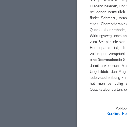
¹Es gibt einige ermuti
Placebo belegen, und
bei denen vermutlich 
finde: Schmerz, Verd
einer Chemotherapie
Quacksalbermethode, 
Wirkungsweg unbekann
zum Beispiel die von
Homöopathie ist, di
vollbringen verspricht
eine überraschende Sp
damit ankommen. Mag
Ungebildete den Magn
jede Zuschreibung zu 
hat man es völlig s
Quacksalber zu tun, de
Schlag
Kurzlink
;
Ko