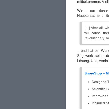
mitbekommen. Viellei
Wenn nur diese S
Hauptursache für S
[…] After all, 
will cause th
revolutionary so
…und hat ein Wunde
Sägewerk seiner du
Lösung. Und, worin 
SnoreStop – M
Designed T
Scientific 
Improves S
Included S