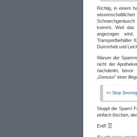
Richtig, in einem 
wissenschaftliche
Schnarchgeräusch
kommt. Weil das 
angezogen wird.
Transportbehälter 
Dummheit und Leicht
Warum der Spammer
nicht der Apothek
nachdenkt, bevor
„Genuss“ einer ille
<< Stop Snoring
Stoppt die Spam! Fa
einfach löschen, de
Entf!