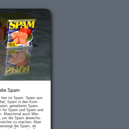
 die Spam
s hier ist Spam. Spam aus
Mail, Spam in den Kom­
aren, ge­twit­ter­te Spam,
 für Spam und Spam und
. Manch­mal auch Wer­
, um die Spam ab­wechs­
­reich­er zu mach­en. Aber
ber­wiegt die Spam, ob