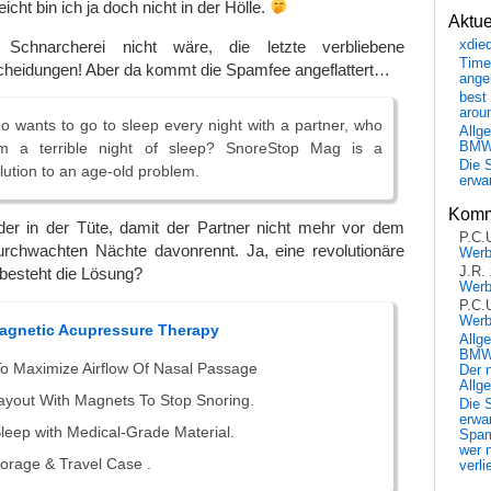
cht bin ich ja doch nicht in der Hölle.
Aktu
chnarcherei nicht wäre, die letzte verbliebene
xdie
Time
cheidungen! Aber da kommt die Spamfee angeflattert…
ange
best 
arou
who wants to go to sleep every night with a partner, who
Allg
BM
em a terrible night of sleep? SnoreStop Mag is a
Die 
lution to an age-old problem.
erwar
Komm
r in der Tüte, damit der Partner nicht mehr vor dem
P.C.
rchwachten Nächte davonrennt. Ja, eine revolutionäre
Wer
J.R.
besteht die Lösung?
Wer
P.C.
Wer
agnetic Acupressure Therapy
Allg
BMW 
o Maximize Airflow Of Nasal Passage
Der 
Allg
Layout With Magnets To Stop Snoring.
Die 
erwar
leep with Medical-Grade Material.
Spa
wer n
torage & Travel Case .
verli