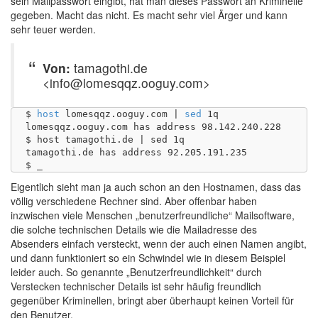
sein Mailpasswort eingibt, hat man dieses Passwort an Kriminelle
gegeben. Macht das nicht. Es macht sehr viel Ärger und kann
sehr teuer werden.
Von:
tamagothi.de
<info@lomesqqz.ooguy.com>
$ 
host
 lomesqqz.ooguy.com | 
sed
 1q

lomesqqz.ooguy.com has address 98.142.240.228

$ host tamagothi.de | sed 1q

tamagothi.de has address 92.205.191.235

Eigentlich sieht man ja auch schon an den Hostnamen, dass das
völlig verschiedene Rechner sind. Aber offenbar haben
inzwischen viele Menschen „benutzerfreundliche“ Mailsoftware,
die solche technischen Details wie die Mailadresse des
Absenders einfach versteckt, wenn der auch einen Namen angibt,
und dann funktioniert so ein Schwindel wie in diesem Beispiel
leider auch. So genannte „Benutzerfreundlichkeit“ durch
Verstecken technischer Details ist sehr häufig freundlich
gegenüber Kriminellen, bringt aber überhaupt keinen Vorteil für
den Benutzer.