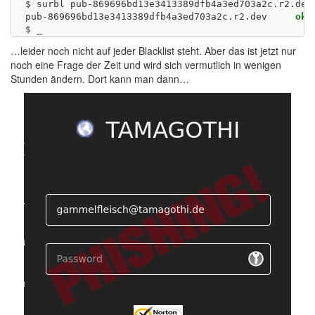
$ surbl pub-869696bd13e3413389dfb4a3ed703a2c.r2.dev

pub-869696bd13e3413389dfb4a3ed703a2c.r2.dev	
oka
…leider noch nicht auf jeder Blacklist steht. Aber das ist jetzt nur
noch eine Frage der Zeit und wird sich vermutlich in wenigen
Stunden ändern. Dort kann man dann…