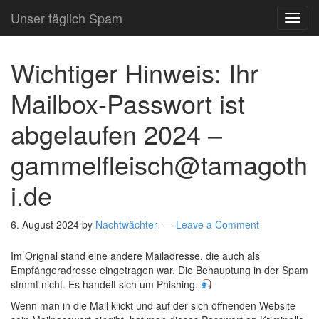
Unser täglich Spam
TOG
NAVI
Wichtiger Hinweis: Ihr
Mailbox-Passwort ist
abgelaufen 2024 –
gammelfleisch@tamagoth
i.de
6. August 2024
by
Nachtwächter
Leave a Comment
Im Orignal stand eine andere Mailadresse, die auch als
Empfängeradresse eingetragen war. Die Behauptung in der Spam
stmmt nicht. Es handelt sich um Phishing.
Wenn man in die Mail klickt und auf der sich öffnenden Website