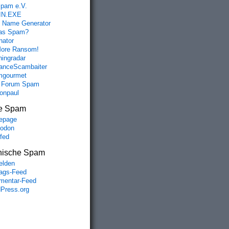
spam e.V.
IN.EXE
 Name Generator
das Spam?
nator
ore Ransom!
hingradar
nceScambaiter
mgourmet
 Forum Spam
fonpaul
e Spam
epage
odon
lfed
nische Spam
lden
rags-Feed
entar-Feed
Press.org