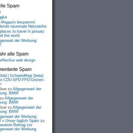
elle Spam
8
qgka
-Magazin bespammt
lernte neuronale Netzwerke
places to travel in january
nd the world
egenwart der Werbung:
W
ahr alte Spam
-effective web design
entierte Spam
bild | Schwerdtfegr (beta)
ie CDU-SPD-FPD-Grünen-
m
User
zu
Allgegenwart der
bung: BMW
zu
Allgegenwart der
bung: BMW
User
zu
Allgegenwart der
bung: BMW
egenwart der Werbung:
« Unser täglich Spam
zu
neueste Beitrag zur
egenwart der Werbung