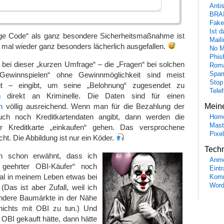
Anti
BRA
Fake
Ist 
ige Code“ als ganz besondere Sicherheitsmaßnahme ist
Maili
mal wieder ganz besonders lächerlich ausgefallen.
No M
Phis
 bei dieser „kurzen Umfrage“ – die „Fragen“ bei solchen
Roma
Gewinnspielen“ ohne Gewinnmöglichkeit sind meist
Spa
Stop
it – eingibt, um seine „Belohnung“ zugesendet zu
Tele
direkt an Kriminelle. Die Daten sind für einen
h
völlig ausreichend. Wenn man für die Bezahlung der
Mein
uch noch Kreditkartendaten angibt, dann werden die
Hom
Mast
er Kreditkarte „einkaufen“ gehen. Das versprochene
Pixe
ht. Die Abbildung ist nur ein Köder.
Tech
ch schon erwähnt, dass ich
Anme
 geehrter OBI-Käufer“ noch
Eint
Mal in meinem Leben etwas bei
Komm
Word
Das ist aber Zufall, weil ich
ndere Baumärkte in der Nähe
nichts mit OBI zu tun.) Und
 OBI gekauft hätte, dann hätte