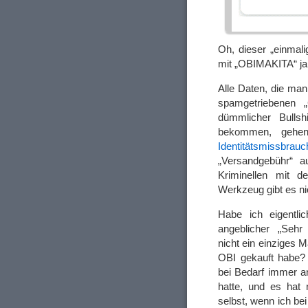
Oh, dieser „einmal
mit „OBIMAKITA“ ja 
Alle Daten, die man
spamgetriebenen „
dümmlicher Bullsh
bekommen, gehen 
Identitätsmissbrauc
„Versandgebühr“ a
Kriminellen mit d
Werkzeug gibt es nic
Habe ich eigentli
angeblicher „Sehr
nicht ein einziges 
OBI gekauft habe? (
bei Bedarf immer a
hatte, und es hat 
selbst, wenn ich bei