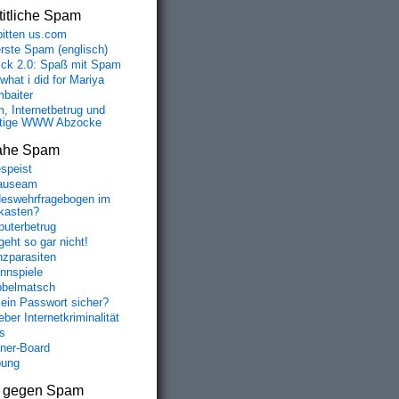
itliche Spam
bitten us.com
erste Spam (englisch)
fick 2.0: Spaß mit Spam
 what i did for Mariya
baiter
, Internetbetrug und
tige WWW Abzocke
ahe Spam
speist
auseam
eswehrfragebogen im
fkasten?
uterbetrug
geht so gar nicht!
nzparasiten
nnspiele
belmatsch
mein Passwort sicher?
ber Internetkriminalität
s
aner-Board
bung
s gegen Spam