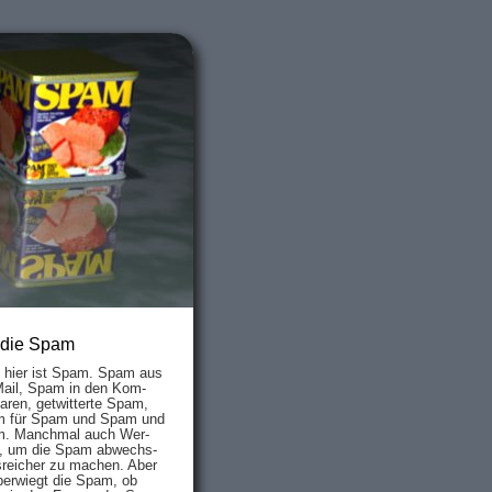
 die Spam
s hier ist Spam. Spam aus
Mail, Spam in den Kom­
aren, ge­twit­ter­te Spam,
 für Spam und Spam und
. Manch­mal auch Wer­
, um die Spam ab­wechs­
­reich­er zu mach­en. Aber
ber­wiegt die Spam, ob