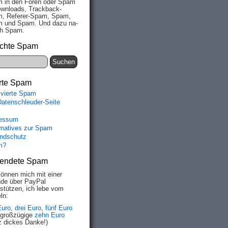
 in den Fo­ren oder Spam
wn­loads, Track­back-
, Re­fe­rer-Spam, Spam,
 und Spam. Und da­zu na­
ich Spam.
chte Spam
rte Spam
ivierte Spam
Datenschleuder-Seite
essum
rmatives zur Spam
ndschutz
m?
endete Spam
können mich mit einer
de über PayPal
rstützen, ich lebe vom
ln:
Euro
,
drei Euro
,
fünf Euro
 großzügige
zehn Euro
z dickes Danke!)