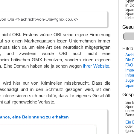
Spam
in Do
Spam
Spam
tür­l
 von Obi <Nachricht-von-Obi@gmx.co.uk>
Gesu
r nicht OBI. Erstens würde OBI seine eigene Firmierung
(auf so einen Markenquatsch legen Unternehmen immer
 muss sich da um eine Art des neurotisch mitgeprägten
Erklä
ln), und zweitens würde OBI auch nicht eine
Arch
beim britischen GMX benutzen, sondern einen eigenen
Die 
FAQ
en. Eine Domain haben sie ja schon wegen
ihrer Website
.
Impr
Info
Juge
 wird hier nur von Kriminellen missbraucht. Dass die
Spa
beschädigt und in den Schmutz gezogen wird, ist den
Gesp
e interessieren sich nur dafür, dass ihr eigenes Geschäft
ht auf irgendwelche Verluste.
Sie 
Spen
unte
Bette
Chance, eine Belohnung zu erhalten
Ein 
oder
(gan