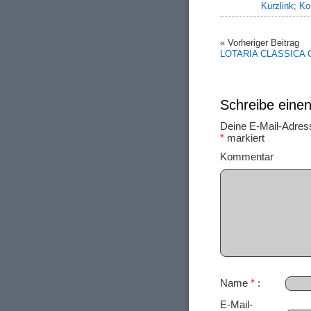
Kurzlink
;
Ko
« Vorheriger Beitrag
LOTARIA CLASSICA
Schreibe ein
Deine E-Mail-Adresse
*
markiert
Ko
Name
*
E-Mail-