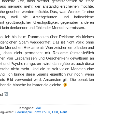
höchste Zeit, dass Werber gesellschaftlich so stark
dass niemand mehr, der anständig erscheinen möchte,
Nähe gesehen werden möchte. Das, was Werber für eine
tun, weil sie Arschgeburten und halbseidene
t größtmöglicher Gleichgültigkeit gegenüber anderen
d kein denkender und fühlender Mensch vermissen…
on: Ich bin beim Rummotzen über Reklame ein kleines
gentlichen Spam weggedriftet. Das ist nicht völlig ohne
die Menschen Reklame als Warnzeichen empfänden und
n, dass nicht permanent mit Reklame (einschließlich
chen von Ersparnissen und Geschenken) gewaltsam an
it und Psyche rumgezerrt wird, dann gäbe es auch diese
asche nicht mehr. Und die ist seit vielen Monaten eine
g. Ich bringe diese Spams eigentlich nur noch, wenn
ets Bild verwendet wird. Ansonsten gilt: Die benutzten
er die Masche ist immer die gleiche.
ts!
Kategorie:
Mail
lagwörter:
Gewinnspiel
,
gmx.co.uk
,
OBI
,
Rant