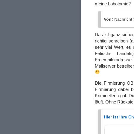
meine Lobotomie?
Von:
Nachricht
Das ist ganz siche
richtig schreiben 
sehr viel Wert, es
Fetischs hande
Freemaileradresse 
Mailserver betreib
Die Firmierung OBI
Firmierung dabei 
Kriminellen egal. Di
läuft. Ohne Rücksic
Hier ist Ihre 