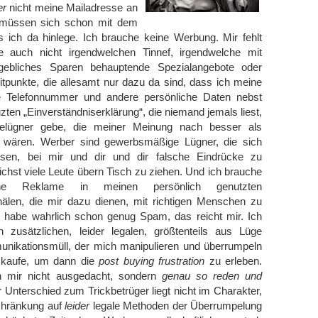
er
nicht meine Mailadresse an
 müssen sich schon mit dem
 ich da hinlege. Ich brauche keine Werbung. Mir fehlt
e auch nicht irgendwelchen Tinnef, irgendwelche mit
gebliches Sparen behauptende Spezialangebote oder
itpunkte, die allesamt nur dazu da sind, dass ich meine
e Telefonnummer und andere persönliche Daten nebst
zten „Einverständniserklärung“, die niemand jemals liest,
elügner gebe, die meiner Meinung nach besser als
t wären. Werber sind gewerbsmäßige Lügner, die sich
ssen, bei mir und dir und dir falsche Eindrücke zu
hst viele Leute übern Tisch zu ziehen. Und ich brauche
e Reklame in meinen persönlich genutzten
len, die mir dazu dienen, mit richtigen Menschen zu
 habe wahrlich schon genug Spam, das reicht mir. Ich
 zusätzlichen, leider legalen, größtenteils aus Lüge
ikationsmüll, der mich manipulieren und überrumpeln
st kaufe, um dann die
post buying frustration
zu erleben.
h mir nicht ausgedacht, sondern
genau so reden und
r Unterschied zum Trickbetrüger liegt nicht im Charakter,
chränkung auf
leider
legale Methoden der Überrumpelung