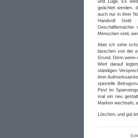
und Lüge. Es wird 
geächtet werden, 
auch nur in ihrer 
Handvoll Geld 
Geschäftemacher mi
Menschen sind, wir
Aber ich sehe sch
bisschen von der ei
Grund. Denn wenn 
Wert darauf legte
ständigen Verspre
ihrer Aufmerksamke
spezielle Betrugsm
Pest im Spameingan
mal ein neu gestalt
Marken wechseln, ab
Löschen, und gut is
Sch