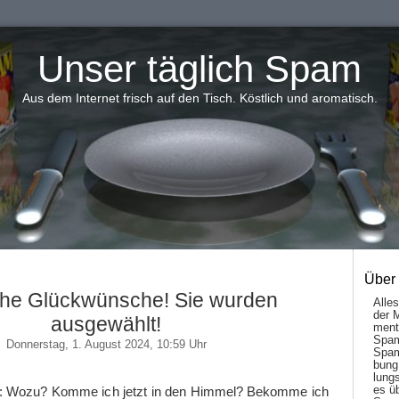
Unser täglich Spam
Aus dem Internet frisch auf den Tisch. Köstlich und aromatisch.
Über
che Glückwünsche! Sie wurden
Alle
der 
ausgewählt!
men­t
Spam
Donnerstag, 1. August 2024, 10:59 Uhr
Spam
bung
lungs
es ü
m: Wozu? Komme ich jetzt in den Himmel? Bekomme ich