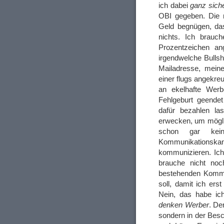
ich dabei
ganz sich
OBI gegeben. Die
Geld begnügen, das
nichts. Ich brauch
Prozentzeichen an
irgendwelche Bullsh
Mailadresse, mein
einer flugs angekreu
an ekelhafte Werb
Fehlgeburt geende
dafür bezahlen la
erwecken, um möglic
schon gar kein
Kommunikationskanä
kommunizieren. Ich
brauche nicht noch
bestehenden Kommun
soll, damit ich er
Nein, das habe ic
denken Werber
. De
sondern in der Bes