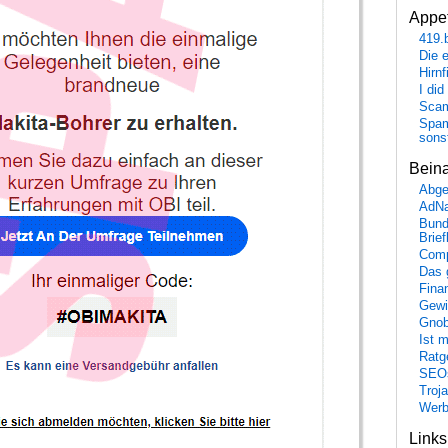
Appet
419.
Die 
Hirn
I did
Scam
Spam
sons
Bein
Abge
AdN
Bund
Brie
Comp
Das 
Fina
Gewi
Gnob
Ist 
Ratge
SEO
Troj
Wer
Link