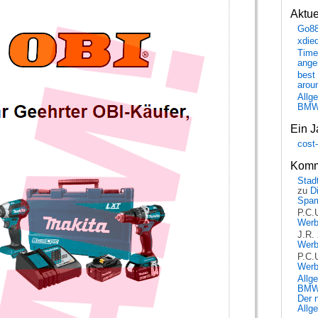
Aktu
Go8
xdie
Time
ange
best 
arou
Allg
BM
Ein J
cost
Komm
Stadt
zu
D
Spa
P.C.
Wer
J.R.
Wer
P.C.
Wer
Allg
BMW 
Der 
Allg