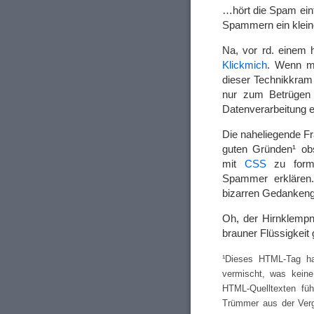
…hört die Spam ein
Spammern ein kleine
Na, vor rd. einem 
Klickmich
. Wenn m
dieser Technikkram
nur zum Betrügen 
Datenverarbeitung
Die naheliegende F
guten Gründen¹ ob
mit
CSS
zu forma
Spammer erklären.
bizarren Gedankengä
Oh, der Hirnklempn
brauner Flüssigkeit 
¹Dieses HTML-Tag hat
vermischt, was kein
HTML-Quelltexten füh
Trümmer aus der Verga