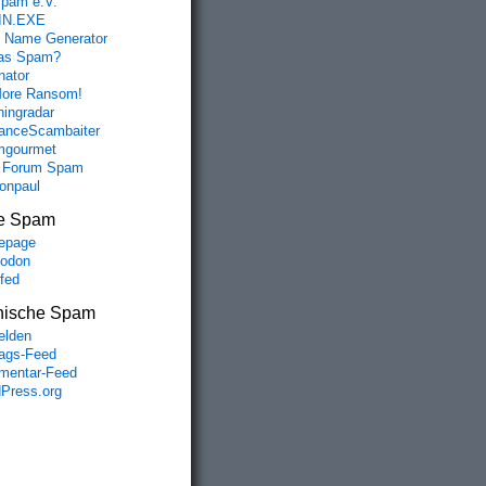
spam e.V.
IN.EXE
 Name Generator
das Spam?
nator
ore Ransom!
hingradar
nceScambaiter
mgourmet
 Forum Spam
fonpaul
e Spam
epage
odon
lfed
nische Spam
lden
rags-Feed
entar-Feed
Press.org