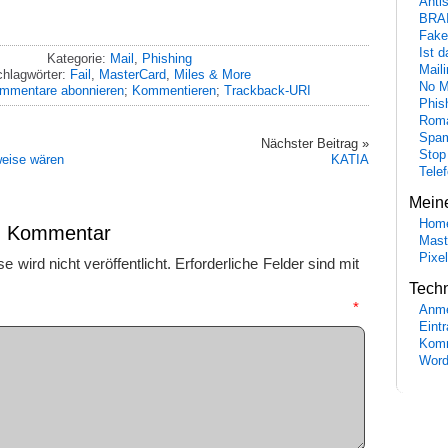
Anti
BRA
Fake
Ist 
Kategorie:
Mail
,
Phishing
Maili
hlagwörter:
Fail
,
MasterCard
,
Miles & More
No M
mmentare abonnieren
;
Kommentieren
;
Trackback-URI
Phis
Roma
Spa
Nächster Beitrag »
Stop
weise wären
KATIA
Tele
Mein
Hom
en Kommentar
Mast
Pixe
 wird nicht veröffentlicht.
Erforderliche Felder sind mit
Tech
mmentar
*
Anme
Eint
Komm
Word