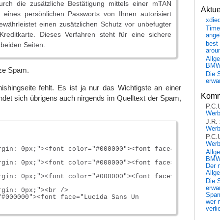
durch die zusätzliche Bestätigung mittels einer mTAN
Aktu
eines persönlichen Passworts von Ihnen autorisiert
xdie
währleistet einen zusätzlichen Schutz vor unbefugter
Time
Kreditkarte. Dieses Verfahren steht für eine sichere
ange
best 
 beiden Seiten.
arou
Allg
BM
nze Spam.
Die 
erwar
ishingseite fehlt. Es ist ja nur das Wichtigste an einer
Komm
ndet sich übrigens auch nirgends im Quelltext der Spam,
P.C.
Wer
J.R.
Wer
P.C.
Wer
rgin: 0px;"><font color="#000000"><font face="Lucida San
Allg
BMW 
rgin: 0px;"><font color="#000000"><font face="Lucida Sans
Der 
Allg
rgin: 0px;"><font color="#000000"><font face="Lucida San
Die 
erwar
gin: 0px;"><br />

Spa
"#000000"><font face="Lucida Sans Un

wer n
verli