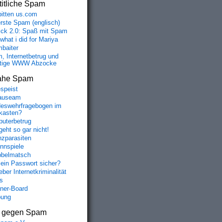
itliche Spam
bitten us.com
erste Spam (englisch)
fick 2.0: Spaß mit Spam
 what i did for Mariya
baiter
, Internetbetrug und
tige WWW Abzocke
ahe Spam
speist
auseam
eswehrfragebogen im
fkasten?
uterbetrug
geht so gar nicht!
nzparasiten
nnspiele
belmatsch
mein Passwort sicher?
ber Internetkriminalität
s
aner-Board
bung
s gegen Spam