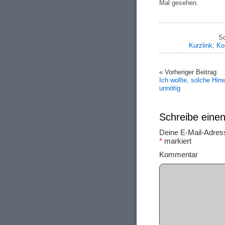
Mal gesehen.
Sc
Kurzlink
;
Ko
« Vorheriger Beitrag
Ich wollte, solche Hin
unnötig
Schreibe ein
Deine E-Mail-Adresse
*
markiert
Ko