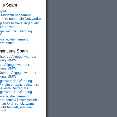
elle Spam
qgka
-Magazin bespammt
lernte neuronale Netzwerke
places to travel in january
nd the world
egenwart der Werbung:
W
Szene, die niemand
tet hatte
entierte Spam
User
zu
Allgegenwart der
bung: BMW
zu
Allgegenwart der
bung: BMW
User
zu
Allgegenwart der
bung: BMW
s Unicode"><font color="#000000" face="Arial"><font face
egenwart der Werbung:
« Unser täglich Spam
zu
 Unicode"><font color="#000000" face="Arial"> </font></f
neueste Beitrag zur
egenwart der Werbung
s Unicode">Ab sofort mÃ¼ssen nahezu alle Online-Zahlunge
Szene, die niemand
tet hatte « Unser täglich
m
zu
Olaf Scholz warnt –
icht handelt, wird viel
eren!