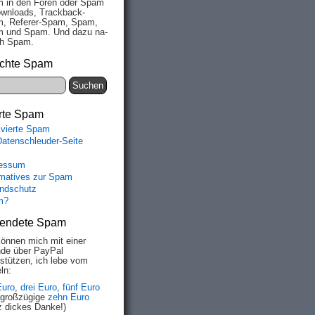
 in den Fo­ren oder Spam
wn­loads, Track­back-
, Re­fe­rer-Spam, Spam,
 und Spam. Und da­zu na­
ich Spam.
chte Spam
rte Spam
ivierte Spam
Datenschleuder-Seite
essum
rmatives zur Spam
ndschutz
m?
endete Spam
können mich mit einer
de über PayPal
rstützen, ich lebe vom
ln:
Euro
,
drei Euro
,
fünf Euro
 großzügige
zehn Euro
z dickes Danke!)