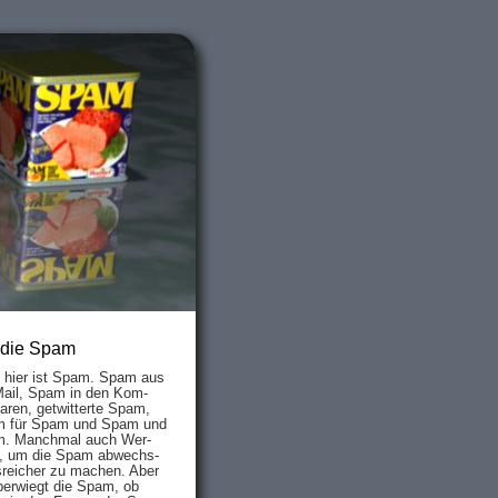
 die Spam
s hier ist Spam. Spam aus
Mail, Spam in den Kom­
aren, ge­twit­ter­te Spam,
 für Spam und Spam und
. Manch­mal auch Wer­
, um die Spam ab­wechs­
­reich­er zu mach­en. Aber
ber­wiegt die Spam, ob