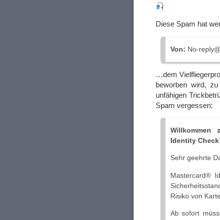
Diese Spam hat wed
Von:
No-reply@
…dem Vielfliegerpr
beworben wird, zu 
unfähigen Trickbetrü
Spam vergessen:
Willkommen z
Identity Chec
Sehr geehrte D
Mastercard® Id
Sicherheitsstan
Risiko von Kart
Ab sofort müss