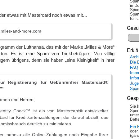
Spam
in Do
Spam
Spam
er etwas mit Mastercard noch etwas mit…
tür­l
Gesu
miles-and-more.com
ogramm der Lufthansa, das mit der Marke „Miles & More“
Erklä
tun. Es ist eine Spam von Trickbetrügern. Von völlig
Arch
gern übrigens, denn sie haben „eine Kleinigkeit“ in ihrer
Die 
FAQ
Impr
Info
ur Registrierung für Gebührenfrei Mastercard®
Juge
k™
Spa
Gesp
amen und Herren,
Sie 
entity Check™ ist ein von Mastercard® entwickelter
Spen
unte
dard für Kreditkartenzahlungen, der darauf abzielt, das
Bette
enmissbrauch deutlich zu minimieren.
Ein 
oder
en nahezu alle Online-Zahlungen nach Eingabe Ihrer
(gan