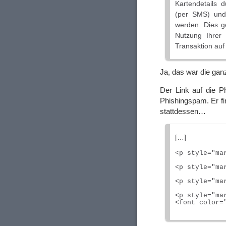
Kartendetails 
(per SMS) und 
werden. Dies ge
Nutzung Ihrer 
Transaktion auf
Ja, das war die ga
Der Link auf die Ph
Phishingspam. Er fi
stattdessen…
[…]
<p style="ma
<p style="ma
<p style="ma
<p style="mar
<font color=