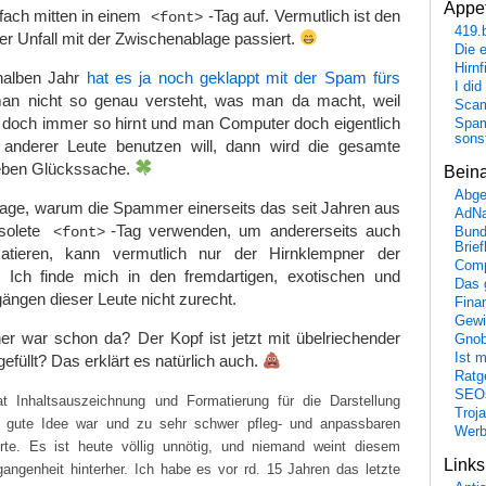
Appet
fach mitten in einem
-Tag auf. Vermutlich ist den
<font>
419.
r Unfall mit der Zwischenablage passiert.
Die 
Hirn
halben Jahr
hat es ja noch geklappt mit der Spam fürs
I did
an nicht so genau versteht, was man da macht, weil
Scam
 doch immer so hirnt und man Computer doch eigentlich
Spam
sons
anderer Leute benutzen will, dann wird die gesamte
 eben Glückssache.
Bein
Abge
rage, warum die Spammer einerseits das seit Jahren aus
AdN
solete
-Tag verwenden, um andererseits auch
<font>
Bund
Brie
tieren, kann vermutlich nur der Hirnklempner der
Comp
 Ich finde mich in den fremdartigen, exotischen und
Das 
ngen dieser Leute nicht zurecht.
Fina
Gewi
er war schon da? Der Kopf ist jetzt mit übelriechender
Gnob
Ist 
gefüllt? Das erklärt es natürlich auch.
Ratge
SEO
 Inhaltsauszeichnung und Formatierung für die Darstellung
Troj
e gute Idee war und zu sehr schwer pfleg- und anpassbaren
Wer
rte. Es ist heute völlig unnötig, und niemand weint diesem
Link
ngenheit hinterher. Ich habe es vor rd. 15 Jahren das letzte