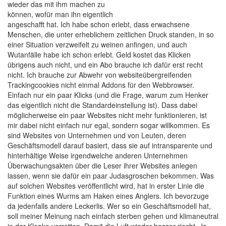
wieder das mit ihm machen zu
können, wofür man ihn eigentlich
angeschafft hat. Ich habe schon erlebt, dass erwachsene
Menschen, die unter erheblichem zeitlichen Druck standen, in so
einer Situation verzweifelt zu weinen anfingen, und auch
Wutanfälle habe ich schon erlebt. Geld kostet das Klicken
übrigens auch nicht, und ein Abo brauche ich dafür erst recht
nicht. Ich brauche zur Abwehr von websiteübergreifenden
Trackingcookies nicht einmal Addons für den Webbrowser.
Einfach nur ein paar Klicks (und die Frage, warum zum Henker
das eigentlich nicht die Standardeinstellung ist). Dass dabei
möglicherweise ein paar Websites nicht mehr funktionieren, ist
mir dabei nicht einfach nur egal, sondern sogar willkommen. Es
sind Websites von Unternehmen und von Leuten, deren
Geschäftsmodell darauf basiert, dass sie auf intransparente und
hinterhältige Weise irgendwelche anderen Unternehmen
Überwachungsakten über die Leser ihrer Websites anlegen
lassen, wenn sie dafür ein paar Judasgroschen bekommen. Was
auf solchen Websites veröffentlicht wird, hat in erster Linie die
Funktion eines Wurms am Haken eines Anglers. Ich bevorzuge
da jedenfalls andere Leckerlis. Wer so ein Geschäftsmodell hat,
soll meiner Meinung nach einfach sterben gehen und klimaneutral