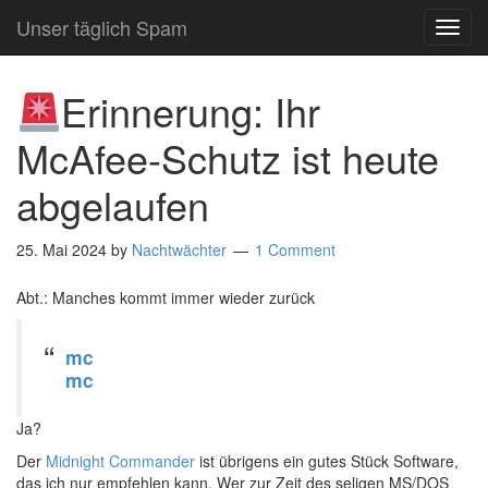
Unser täglich Spam
TOG
NAVI
Erinnerung: Ihr
McAfee-Schutz ist heute
abgelaufen
25. Mai 2024
by
Nachtwächter
1 Comment
Abt.: Manches kommt immer wieder zurück
mc
mc
Ja?
Der
Midnight Commander
ist übrigens ein gutes Stück Software,
das ich nur empfehlen kann. Wer zur Zeit des seligen MS/DOS