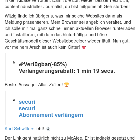
in der Kloake verrotten. Damit die Luft wieder besser riecht. Ja,
contentindustrieller Journalist, du bist mitgemeint! Geh sterben!
Witzig finde ich übrigens, was mir solche Websites dann als
Meldung präsentieren. Mein Browser sei angeblich veraltet, und
ich solle mir mal ganz schnell einen aktuellen Browser runterladen
und installieren, mit dem das hinterhältige und böse
Geschäftsmodell dieser Websitebetreiber wieder läuft. Nun gut,
vor meinem Arsch ist auch kein Gitter!
⮵Verfügbar(-85%)
Verlängerungsrabatt: 1 min 19 secs.
Beste. Aussage. Aller. Zeiten!
securi
securi
Abonnement verlängern
Kurt Schwitters
lebt!
Der Link geht natürlich nicht zu McAfee. Er ist indirekt gesetzt und