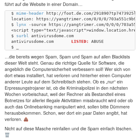
führt auf die Website in einer Domain…
$ 
mime-header
 http://foot.de.com/2918907tp7473925lR
location: https://yangtrimer.com/0/0/0/703a551c9b9e
$ 
lynx
 -source https://yangtrimer.com/0/0/0/703a551
<script type="text/javascript">window.location.href
$ 
surbl
 antivirusdome.com

antivirusdome.com	
LISTED:
 ABUSE 

…die bereits wegen Spam, Spam und Spam auf allen Blacklists
dieser Welt steht. Genau die richtige Quelle für Software, die
angeblich die Computersicherheit verbessern soll! Wer sich von
dort etwas installiert, hat verloren und hinterher einen Computer
anderer Leute auf dem Schreibtisch stehen. Ob es „nur“ ein
Erpressungstrojaner ist, ob die Kriminalpolizei in den nächsten
Wochen vorbeischaut, weil der Rechner als Bestandteil eines
Botnetzes für allerlei illegale Aktivitäten missbraucht wird oder ob
auch das Onlinebanking manipuliert wird, sollen bitte Dümmere
herausbekommen. Schon, wer dort ein paar Daten angibt, hat
verloren.
Nicht auf diese Masche reinfallen und die Spam einfach löschen.