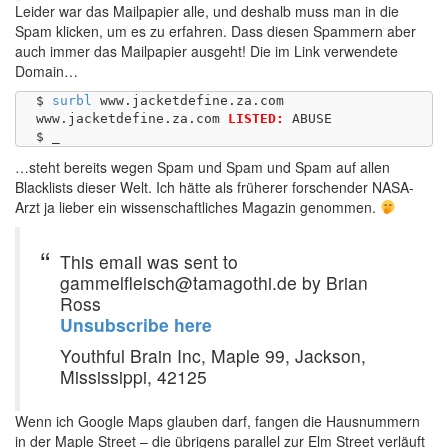
Leider war das Mailpapier alle, und deshalb muss man in die
Spam klicken, um es zu erfahren. Dass diesen Spammern aber
auch immer das Mailpapier ausgeht! Die im Link verwendete
Domain…
$ 
surbl
 www.jacketdefine.za.com

www.jacketdefine.za.com	
LISTED:
 ABUSE

…steht bereits wegen Spam und Spam und Spam auf allen
Blacklists dieser Welt. Ich hätte als früherer forschender NASA-
Arzt ja lieber ein wissenschaftliches Magazin genommen.
This email was sent to
gammelfleisch@tamagothi.de by Brian
Ross
Unsubscribe here
Youthful Brain Inc, Maple 99, Jackson,
Mississippi, 42125
Wenn ich Google Maps glauben darf, fangen die Hausnummern
in der
Maple Street
– die übrigens parallel zur
Elm Street
verläuft