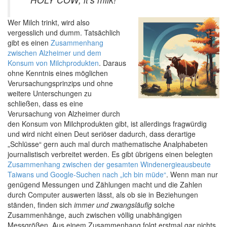
Wer Milch trinkt, wird also
vergesslich und dumm. Tatsächlich
gibt es einen
Zusammenhang
zwischen Alzheimer und dem
Konsum von Milchprodukten
. Daraus
ohne Kenntnis eines möglichen
Verursachungsprinzips und ohne
weitere Unterschungen zu
schließen, dass es eine
Verursachung von Alzheimer durch
den Konsum von Milchprodukten gibt, ist allerdings fragwürdig
und wird nicht einen Deut seriöser dadurch, dass derartige
„Schlüsse“ gern auch mal durch mathematische Analphabeten
journalistisch verbreitet werden. Es gibt übrigens einen belegten
Zusammenhang zwischen der gesamten Windenergieausbeute
Taiwans und Google-Suchen nach „ich bin müde“
. Wenn man nur
genügend Messungen und Zählungen macht und die Zahlen
durch Computer auswerten lässt, als ob sie in Beziehungen
ständen, finden sich
immer und zwangsläufig
solche
Zusammenhänge, auch zwischen völlig unabhängigen
Messgrößen. Aus einem Zusammenhang folgt erstmal gar nichts,