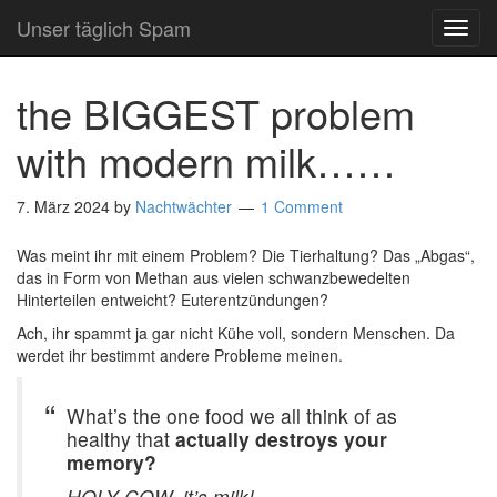
Unser täglich Spam
TOG
NAVI
the BIGGEST problem
with modern milk……
7. März 2024
by
Nachtwächter
1 Comment
Was meint ihr mit einem Problem? Die Tierhaltung? Das „Abgas“,
das in Form von Methan aus vielen schwanzbewedelten
Hinterteilen entweicht? Euterentzündungen?
Ach, ihr spammt ja gar nicht Kühe voll, sondern Menschen. Da
werdet ihr bestimmt andere Probleme meinen.
What’s the one food we all think of as
healthy that
actually destroys your
memory?
HOLY COW, it’s milk!