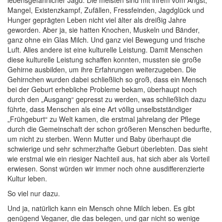
lebensgefährlicher Jagd. Die meisten sind mit ihrem vom Angst,
Mangel, Existenzkampf, Zufällen, Fressfeinden, Jagdglück und
Hunger geprägten Leben nicht viel älter als dreißig Jahre
geworden. Aber ja, sie hatten Knochen, Muskeln und Bänder,
ganz ohne ein Glas Milch. Und ganz viel Bewegung und frische
Luft. Alles andere ist eine kulturelle Leistung. Damit Menschen
diese kulturelle Leistung schaffen konnten, mussten sie große
Gehirne ausbilden, um ihre Erfahrungen weiterzugeben. Die
Gehirnchen wurden dabei schließlich so groß, dass ein Mensch
bei der Geburt erhebliche Probleme bekam, überhaupt noch
durch den „Ausgang“ gepresst zu werden, was schließlich dazu
führte, dass Menschen als eine Art völlig unselbstständiger
„Frühgeburt“ zu Welt kamen, die erstmal jahrelang der Pflege
durch die Gemeinschaft der schon größeren Menschen bedurfte,
um nicht zu sterben. Wenn Mutter und Baby überhaupt die
schwierige und sehr schmerzhafte Geburt überlebten. Das sieht
wie erstmal wie ein riesiger Nachteil aus, hat sich aber als Vorteil
erwiesen. Sonst würden wir immer noch ohne ausdifferenzierte
Kultur leben.
So viel nur dazu.
Und ja, natürlich kann ein Mensch ohne Milch leben. Es gibt
genügend Veganer, die das belegen, und gar nicht so wenige