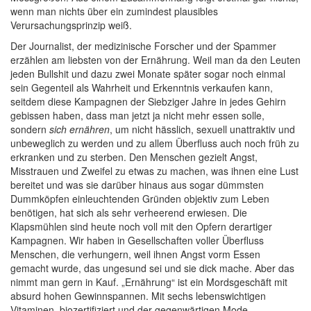
wenn man nichts über ein zumindest plausibles
Verursachungsprinzip weiß.
Der Journalist, der medizinische Forscher und der Spammer
erzählen am liebsten von der Ernährung. Weil man da den Leuten
jeden Bullshit und dazu zwei Monate später sogar noch einmal
sein Gegenteil als Wahrheit und Erkenntnis verkaufen kann,
seitdem diese Kampagnen der Siebziger Jahre in jedes Gehirn
gebissen haben, dass man jetzt ja nicht mehr essen solle,
sondern
sich ernähren
, um nicht hässlich, sexuell unattraktiv und
unbeweglich zu werden und zu allem Überfluss auch noch früh zu
erkranken und zu sterben. Den Menschen gezielt Angst,
Misstrauen und Zweifel zu etwas zu machen, was ihnen eine Lust
bereitet und was sie darüber hinaus aus sogar dümmsten
Dummköpfen einleuchtenden Gründen objektiv zum Leben
benötigen, hat sich als sehr verheerend erwiesen. Die
Klapsmühlen sind heute noch voll mit den Opfern derartiger
Kampagnen. Wir haben in Gesellschaften voller Überfluss
Menschen, die verhungern, weil ihnen Angst vorm Essen
gemacht wurde, das ungesund sei und sie dick mache. Aber das
nimmt man gern in Kauf. „Ernährung“ ist ein Mordsgeschäft mit
absurd hohen Gewinnspannen. Mit sechs lebenswichtigen
Vitaminen, biozertifiziert und der gegenwärtigen Mode