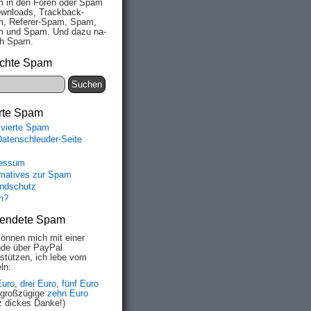
 in den Fo­ren oder Spam
wn­loads, Track­back-
, Re­fe­rer-Spam, Spam,
 und Spam. Und da­zu na­
ich Spam.
chte Spam
rte Spam
ivierte Spam
Datenschleuder-Seite
essum
rmatives zur Spam
ndschutz
m?
endete Spam
können mich mit einer
de über PayPal
rstützen, ich lebe vom
ln:
Euro
,
drei Euro
,
fünf Euro
 großzügige
zehn Euro
z dickes Danke!)