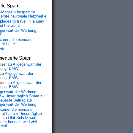
elle Spam
-Magazin bespammt
lernte neuronale Netzwerke
places to travel in january
nd the world
egenwart der Werbung:
W
Szene, die niemand
tet hatte
etta
entierte Spam
User
zu
Allgegenwart der
bung: BMW
zu
Allgegenwart der
bung: BMW
User
zu
Allgegenwart der
bung: BMW
egenwart der Werbung:
« Unser täglich Spam
zu
neueste Beitrag zur
egenwart der Werbung
Szene, die niemand
tet hatte « Unser täglich
m
zu
Olaf Scholz warnt –
icht handelt, wird viel
eren!