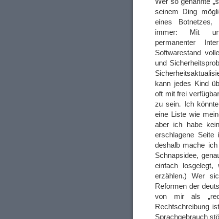
Wer so genannte „sm
seinem Ding mögli
eines Botnetzes, 
immer: Mit unnöt
permanenter Inte
Softwarestand volle
und Sicherheitspro
Sicherheitsaktuali
kann jedes Kind üb
oft mit frei verfüg
zu sein. Ich könnt
eine Liste wie mei
aber ich habe kein
erschlagene Seite 
deshalb mache ich 
Schnapsidee, genau
einfach losgelegt
erzählen.) Wer si
Reformen der deut
von mir als „rec
Rechtschreibung ist
Sprachgebrauch stö