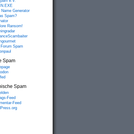
spam e.V.
IN.EXE
 Name Generator
das Spam?
nator
ore Ransom!
hingradar
nceScambaiter
mgourmet
 Forum Spam
fonpaul
e Spam
epage
odon
lfed
nische Spam
lden
rags-Feed
entar-Feed
Press.org