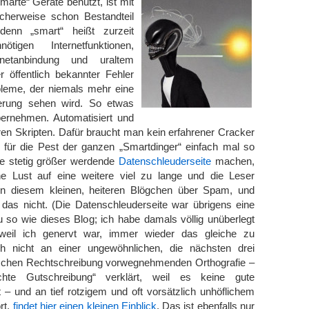
arte“ Geräte benutzt, ist mit
cherweise schon Bestandteil
denn „smart“ heißt zurzeit
igen Internetfunktionen,
rnetanbindung und uraltem
r öffentlich bekannter Fehler
bleme, der niemals mehr eine
sierung sehen wird. So etwas
ernehmen. Automatisiert und
baren Skripten. Dafür braucht man kein erfahrener Cracker
e für die Pest der ganzen „Smartdinger“ einfach mal so
ne stetig größer werdende
Datenschleuderseite
machen,
e Lust auf eine weitere viel zu lange und die Leser
in diesem kleinen, heiteren Blögchen über Spam, und
das nicht. (Die Datenschleuderseite war übrigens eine
 so wie dieses Blog; ich habe damals völlig unüberlegt
, weil ich genervt war, immer wieder das gleiche zu
ch nicht an einer ungewöhnlichen, die nächsten drei
schen Rechtschreibung vorwegnehmenden Orthografie –
hte Gutschreibung“ verklärt, weil es keine gute
 – und an tief rotzigem und oft vorsätzlich unhöflichem
rt,
findet hier einen kleinen Einblick
. Das ist ebenfalls nur