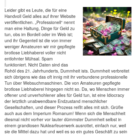
Leider gibt es Leute, die für eine
Handvoll Geld alles auf ihrer Website
veröffentlichen. „Professionell“ nennt
man eine Haltung, Dinge für Geld zu
tun, obs im Bordell oder im Web ist;
und ihr Gegenteil ist die von immer
weniger Amateuren wir mir gepflegte
brotlose Liebhaberei voller nicht
entlohnter Mühsal. Spam
funktioniert. Nicht Daten sind das
Rohöl des 21. Jahrhunderts, Dummheit ists. Dummheit verbreitet
sich übrigens wie das oft innig mit ihr verbundene professionelle
Tun über Websuchmaschinen. Die von Amateuren gepflegte
brotlose Liebhaberei hingegen nicht so. Da, wo Menschen immer
offener und unverhohlener alles für Geld tun, ist eine
Idiocracy
der letztlich unabwendbare Endzustand menschlicher
Gesellschaften, und dieser Prozess reißt alles mit sich. Grüße
auch aus dem
Imperium Romanum
! Wenn sich die Menschheit
diesmal nicht vorher vor lauter dümmster Dummheit selbst in
einem grandiosen Nuklearfeuerwerk ausrottet, einfach nur, weil
sie die Mittel dazu hat und weil es so ein gutes Geschäft zu sein