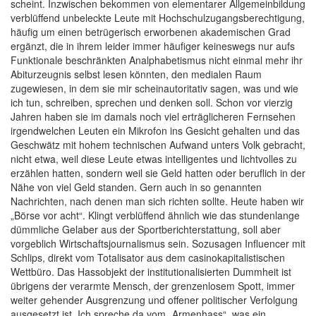
scheint. Inzwischen bekommen von elementarer Allgemeinbildung
verblüffend unbeleckte Leute mit Hochschulzugangsberechtigung,
häufig um einen betrügerisch erworbenen akademischen Grad
ergänzt, die in ihrem leider immer häufiger keineswegs nur aufs
Funktionale beschränkten Analphabetismus nicht einmal mehr ihr
Abiturzeugnis selbst lesen könnten, den medialen Raum
zugewiesen, in dem sie mir scheinautoritativ sagen, was und wie
ich tun, schreiben, sprechen und denken soll. Schon vor vierzig
Jahren haben sie im damals noch viel erträglicheren Fernsehen
irgendwelchen Leuten ein Mikrofon ins Gesicht gehalten und das
Geschwätz mit hohem technischen Aufwand unters Volk gebracht,
nicht etwa, weil diese Leute etwas intelligentes und lichtvolles zu
erzählen hatten, sondern weil sie Geld hatten oder beruflich in der
Nähe von viel Geld standen. Gern auch in so genannten
Nachrichten, nach denen man sich richten sollte. Heute haben wir
„Börse vor acht“. Klingt verblüffend ähnlich wie das stundenlange
dümmliche Gelaber aus der Sportberichterstattung, soll aber
vorgeblich Wirtschaftsjournalismus sein. Sozusagen Influencer mit
Schlips, direkt vom Totalisator aus dem casinokapitalistischen
Wettbüro. Das Hassobjekt der institutionalisierten Dummheit ist
übrigens der verarmte Mensch, der grenzenlosem Spott, immer
weiter gehender Ausgrenzung und offener politischer Verfolgung
ausgesetzt ist. Ich spreche da vom „Armenhass“, was ein