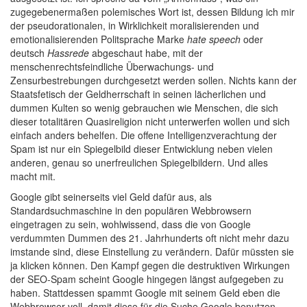
zugegebenermaßen polemisches Wort ist, dessen Bildung ich mir
der pseudorationalen, in Wirklichkeit moralisierenden und
emotionalisierenden Politsprache Marke
hate speech
oder
deutsch
Hassrede
abgeschaut habe, mit der
menschenrechtsfeindliche Überwachungs- und
Zensurbestrebungen durchgesetzt werden sollen. Nichts kann der
Staatsfetisch der Geldherrschaft in seinen lächerlichen und
dummen Kulten so wenig gebrauchen wie Menschen, die sich
dieser totalitären Quasireligion nicht unterwerfen wollen und sich
einfach anders behelfen. Die offene Intelligenzverachtung der
Spam ist nur ein Spiegelbild dieser Entwicklung neben vielen
anderen, genau so unerfreulichen Spiegelbildern. Und alles
macht mit.
Google gibt seinerseits viel Geld dafür aus, als
Standardsuchmaschine in den populären Webbrowsern
eingetragen zu sein, wohlwissend, dass die von Google
verdummten Dummen des 21. Jahrhunderts oft nicht mehr dazu
imstande sind, diese Einstellung zu verändern. Dafür müssten sie
ja klicken können. Den Kampf gegen die destruktiven Wirkungen
der SEO-Spam scheint Google hingegen längst aufgegeben zu
haben. Stattdessen spammt Google mit seinem Geld eben die
Webbrowser voll, damit diese für die Suche Google benutzen,