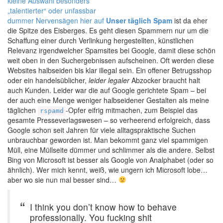
kleine Auswahl besonders
„talentierter“ oder unfassbar
dummer Nervensägen hier auf
Unser täglich Spam
ist da eher
die Spitze des Eisberges. Es geht diesen Spammern nur um die
Schaffung einer durch Verlinkung hergestellten, künstlichen
Relevanz irgendwelcher Spamsites bei Google, damit diese schön
weit oben in den Suchergebnissen aufscheinen. Oft werden diese
Websites halbseiden bis klar illegal sein. Ein offener Betrugsshop
oder ein handelsüblicher,
leider legaler
Abzocker braucht halt
auch Kunden. Leider war die auf Google gerichtete Spam – bei
der auch eine Menge weniger halbseidener Gestalten als meine
täglichen
-Opfer eifrig mitmachen, zum Beispiel das
rspamd
gesamte Presseverlagswesen – so verheerend erfolgreich, dass
Google schon seit Jahren für viele alltagspraktische Suchen
unbrauchbar geworden ist. Man bekommt ganz viel spammigen
Müll, eine Müllseite dümmer und schlimmer als die andere. Selbst
Bing von Microsoft ist besser als Google von Analphabet (oder so
ähnlich). Wer mich kennt, weiß, wie ungern ich Microsoft lobe…
aber wo sie nun mal besser sind…
I think you don’t know how to behave
professionally. You fucking shit