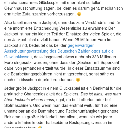
ein chancenarmes Glücksspiel mit eher nicht so toller
Gewinnausschüttung sagen, bei dem es darum geht, mechanisch
ermittelte Zufallszahlen vorherzusagen.
Also faselt man vom Jackpot, ohne das zum Verständnis und für
eine informierte Entscheidung Wesentliche zu erwähnen: Der
Jackpot ist nur ein kleiner Teil der Einsätze der vielen Spieler, die
den Jackpot nicht erzielt haben. Wenn 25 Millionen Euro im
Jackpot sind, bedeutet das bei der
gegenwärtigen
Ausschüttungsverteilung des Deutschen Zahlenlottos auf die
Gewinnklassen
, dass insgesamt etwas mehr als 333 Millionen
Euro eingesetzt wurden, ohne dass der „Sechser mit Superzahl“
dabei von jemanden erzielt wurde. In dieser Einsatzsumme sind
die Bearbeitungsgebühren nicht mitgerechnet, sonst sähe es
noch ein bisschen deprimierender aus.
Jeder große Jackpot in einem Glücksspiel ist ein Denkmal für die
praktische Chancenlosigkeit des Spielers.
Das ist alles, was man
über Jackpots wissen muss
, egal, ob bei Lotterien oder bei
Slotmaschinen. Und wenn man das erstmal weiß, führt so eine
unmittelbar an die Dummheit und Rechenunfähigkeit gerichtete
Reklame zu großer Heiterkeit. Vor allem, wenn sie wie jeder
andere kriminelle oder halbseidene Bestupsungsversuch im