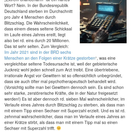
Wort? Nein. In der Bundesrepublik
Deutschland sterben im Durchschnitt
pro Jahr 4 Menschen durch
Blitzschlag. Die Wahrscheinlichkeit,
dass einem dieses seltene Schicksal
im Laufe eines Jahres ereilt, liegt
also bei rd. eins durch 20 Millionen.
Das ist sehr selten. Zum Vergleich:
Im Jahr 2021 sind in der BRD sechs
Menschen an den Folgen einer Krätze gestorben
¹, was eine
vergleichbar seltene Todesursache ist, weil der gebieterische
Juckreiz wohl jeden schnell zum Arzt treibt. Eine übertriebene,
irrationale Angst vor Gewittern ist so offensichtlich unbegründet,
dass sie auch öfter mal psychotherapeutisch behandelt wird.
(Vorsichtig sollte man bei Gewittern dennoch sein. Es sind schon
sehr starke, zerstörerische Kräfte, die in der Natur freigesetzt
werden!) Es ist aber dennoch rd. sieben Mal wahrscheinlicher, im
Verlaufe eines Jahres durch Blitzschlag zu sterben, als dass man
mit einem Tipp einen Sechser mit Superzahl erzielt. Und es ist rd.
zehnmal wahrscheinlicher, dass man im Verlaufe eines Jahres an
einer Krätze stirbt, als dass man mit einem Tipp mal so einen
Sechser mit Superzahl trifft.