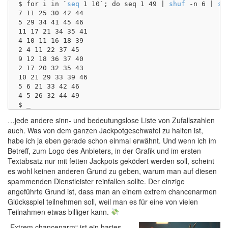
$ for i in `
seq
 1 10`; do seq 1 49 | 
shuf
 -n 6 | 
so
7 11 25 30 42 44 

5 29 34 41 45 46 

11 17 21 34 35 41 

4 10 11 16 18 39 

2 4 11 22 37 45 

9 12 18 36 37 40 

2 17 20 32 35 43 

10 21 29 33 39 46 

5 6 21 33 42 46 

4 5 26 32 44 49 

…jede andere sinn- und bedeutungslose Liste von Zufallszahlen
auch. Was von dem ganzen Jackpotgeschwafel zu halten ist,
habe ich ja eben gerade schon einmal erwähnt. Und wenn ich im
Betreff, zum Logo des Anbieters, in der Grafik und im ersten
Textabsatz nur mit fetten Jackpots geködert werden soll, scheint
es wohl keinen anderen Grund zu geben, warum man auf diesen
spammenden Dienstleister reinfallen sollte. Der einzige
angeführte Grund ist, dass man an einem extrem chancenarmen
Glücksspiel teilnehmen soll, weil man es für eine von vielen
Teilnahmen etwas billiger kann.
„Extrem chancenarm“ ist ein hartes