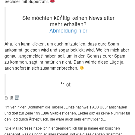
Sechser mit Superzahl.
Sie möchten künftig keinen Newsletter
mehr erhalten?
Abmeldung hier
Aha, ich kann klicken, um euch mitzuteilen, dass eure Spam
ankommt, gelesen wird und sogar beklickt wird. Wo ich mich aber
genau „angemeldet“ haben soll, um in den Genuss eurer Spam
zu kommen, sagt ihr natürlich nicht. Dann würde diese Lüge ja
auch sofort in sich zusammenbrechen.
ct
Entf!
¹Im verlinkten Dokument die Tabelle „Einzelnachweis A00 U85″ anschauen
und dort zur Zeile 199 „B86 Skabies“ gehen. Leider gibt es keine Nummer für
den Tod durch Ärztepfusch, die wäre auch sehr entmutigend…
²Die Mailadresse habe ich hier geändert. Ich bin ja immer ein bisschen
gespannt, was da noch so alles kommt und wie diese ganzen Spammer