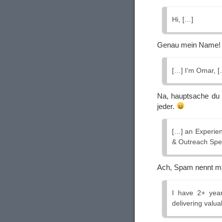
Hi, […]
Genau mein Name
[…] I‘m Omar, [
Na, hauptsache du 
jeder.
[…] an Experien
& Outreach Spec
Ach, Spam nennt ma
I have 2+ year
delivering valua