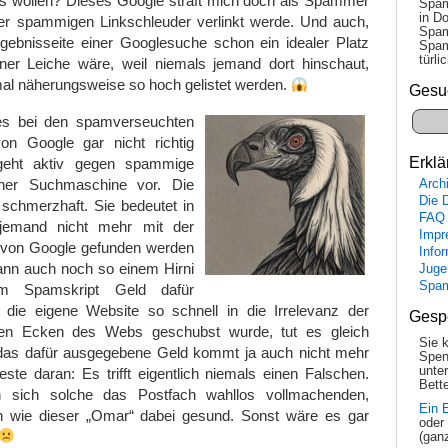
as wollen? Dieses Google straft mich doch als Spammer
Spam
in Do
ner spammigen Linkschleuder verlinkt werde. Und auch,
Spam
gebnisseite einer Googlesuche schon ein idealer Platz
Spam
tür­l
er Leiche wäre, weil niemals jemand dort hinschaut,
mal näherungsweise so hoch gelistet werden.
Gesu
s bei den spamverseuchten
on Google gar nicht richtig
Erklä
geht aktiv gegen spammige
iner Suchmaschine vor. Die
Arch
Die 
 schmerzhaft. Sie bedeutet in
FAQ
 jemand nicht mehr mit der
Impr
von Google gefunden werden
Info
nn auch noch so einem Hirni
Juge
Spa
em Spamskript Geld dafür
die eigene Website so schnell in die Irrelevanz der
Gesp
gen Ecken des Webs geschubst wurde, tut es gleich
Sie 
das dafür ausgegebene Geld kommt ja auch nicht mehr
Spen
unte
te daran: Es trifft eigentlich niemals einen Falschen.
Bette
n sich solche das Postfach wahllos vollmachenden,
Ein 
ten wie dieser „Omar“ dabei gesund. Sonst wäre es gar
oder
(gan