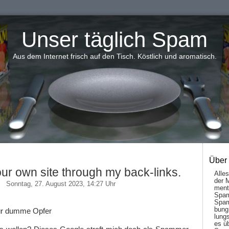
Unser täglich Spam
Aus dem Internet frisch auf den Tisch. Köstlich und aromatisch.
Über
ur own site through my back-links.
Alle
der 
Sonntag, 27. August 2023, 14:27 Uhr
men­t
Spam
Spam
bung
ür dumme Opfer
lungs
es ü