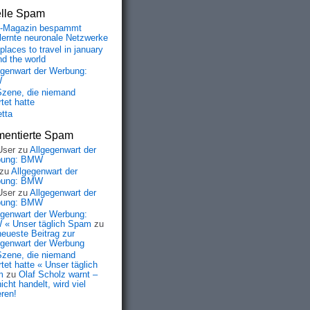
elle Spam
-Magazin bespammt
lernte neuronale Netzwerke
places to travel in january
nd the world
egenwart der Werbung:
W
Szene, die niemand
tet hatte
etta
entierte Spam
User
zu
Allgegenwart der
bung: BMW
zu
Allgegenwart der
bung: BMW
User
zu
Allgegenwart der
bung: BMW
egenwart der Werbung:
« Unser täglich Spam
zu
neueste Beitrag zur
egenwart der Werbung
Szene, die niemand
tet hatte « Unser täglich
m
zu
Olaf Scholz warnt –
icht handelt, wird viel
eren!