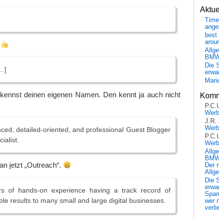
Aktu
Time
ange
best 
arou
!
Allg
BM
Die 
…]
erwar
Mari
kennst deinen eigenen Namen. Den kennt ja auch nicht
Komm
P.C.
Wer
J.R.
Wer
ced, detailed-oriented, and professional Guest Blogger
P.C.
ialist.
Wer
Allg
BMW 
n jetzt „Outreach“.
Der 
Allg
Die 
erwar
s of hands-on experience having a track record of
Spa
ble results to many small and large digital businesses.
wer n
verli