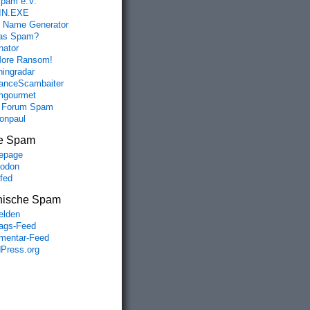
spam e.V.
IN.EXE
 Name Generator
das Spam?
nator
ore Ransom!
hingradar
nceScambaiter
mgourmet
 Forum Spam
fonpaul
e Spam
epage
odon
lfed
nische Spam
lden
rags-Feed
entar-Feed
Press.org