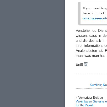
If you need to 
here on Email :
omarnaseerout
Verstehe, du Dienst
wissen, dass in der
und die deshalb in
ihre informations
Analphabeten ist. 
man, was man hat.
Entf!
Kurzlink
;
Ko
« Vorheriger Beitrag
Vereinbaren Sie eine e
für Ihr Paket