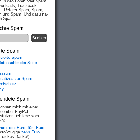
 in den Fo­ren oder Spam
wn­loads, Track­back-
, Re­fe­rer-Spam, Spam,
 und Spam. Und da­zu na­
ich Spam.
chte Spam
rte Spam
ivierte Spam
Datenschleuder-Seite
essum
rmatives zur Spam
ndschutz
m?
endete Spam
können mich mit einer
de über PayPal
rstützen, ich lebe vom
ln:
Euro
,
drei Euro
,
fünf Euro
 großzügige
zehn Euro
z dickes Danke!)