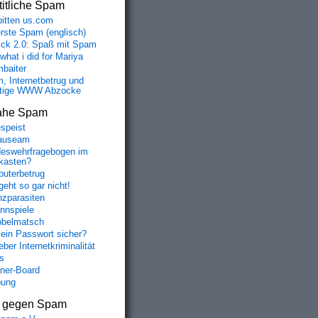
itliche Spam
bitten us.com
erste Spam (englisch)
fick 2.0: Spaß mit Spam
 what i did for Mariya
baiter
, Internetbetrug und
tige WWW Abzocke
ahe Spam
speist
auseam
eswehrfragebogen im
fkasten?
uterbetrug
geht so gar nicht!
nzparasiten
nnspiele
belmatsch
mein Passwort sicher?
ber Internetkriminalität
s
aner-Board
bung
s gegen Spam