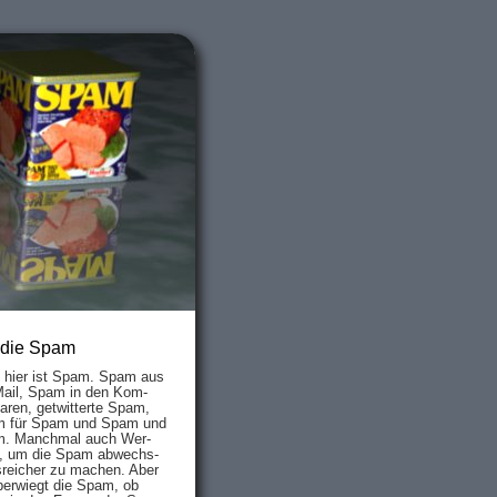
 die Spam
s hier ist Spam. Spam aus
Mail, Spam in den Kom­
aren, ge­twit­ter­te Spam,
 für Spam und Spam und
. Manch­mal auch Wer­
, um die Spam ab­wechs­
­reich­er zu mach­en. Aber
ber­wiegt die Spam, ob