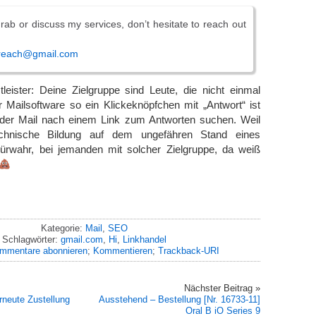
grab or discuss my services, don’t hesitate to reach out
reach@gmail.com
leister: Deine Zielgruppe sind Leute, die nicht einmal
 Mailsoftware so ein Klickeknöpfchen mit „Antwort“ ist
 der Mail nach einem Link zum Antworten suchen. Weil
technische Bildung auf dem ungefähren Stand eines
Fürwahr, bei jemanden mit solcher Zielgruppe, da weiß
Kategorie:
Mail
,
SEO
Schlagwörter:
gmail.com
,
Hi
,
Linkhandel
mmentare abonnieren
;
Kommentieren
;
Trackback-URI
Nächster Beitrag »
rneute Zustellung
Ausstehend – Bestellung [Nr. 16733-11]
Oral B iO Series 9