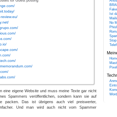
sites for Guest posting
Anti
BRA
unge.com/
Fake
eit.today/
Ist 
-review.eu/
Maili
y.net/
No M
Phis
cgrupo.com/
Roma
hious.com/
Spa
ss.com/
Stop
.io/
Tele
pscape.com/
Mein
an.com/
Hom
dtech.com/
Mast
smemorandum.com/
Pixe
g.com/
Tech
labs.com/
Anme
Eint
Komm
n eine eigene Website und muss meine Texte gar nicht
Word
ines Spammers veröffentlichen, sondern kann sie auf
e packen. Das ist übrigens auch viel preiswerter,
einfacher. Und man wird auch nicht vom Spammer