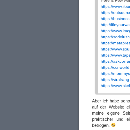
Here is Few web
https://www.ilo
https://outsourc
https://business
http://lifeyourwa
https://www.im
https://sodelus
https://metapre
https://www.soup
https://www.ta
https://askcorr
https://ccnworl
https://mommy
https://viralran
https://www.ske
Aber ich habe scho
auf der Website e
meine eigene Seit
praktischer und 
betrogen.