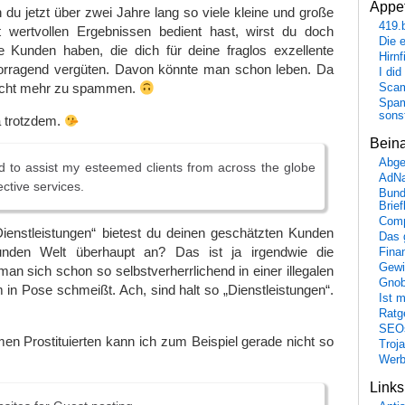
Appet
n du jetzt über zwei Jahre lang so viele kleine und große
419.
 wertvollen Ergebnissen bedient hast, wirst du doch
Die 
te Kunden haben, die dich für deine fraglos exzellente
Hirn
orragend vergüten. Davon könnte man schon leben. Da
I did
nicht mehr zu spammen.
Scam
Spam
sons
 trotzdem.
Bein
Abge
 to assist my esteemed clients from across the globe
AdN
ective services.
Bund
Brie
Comp
Dienstleistungen“ bietest du deinen geschätzten Kunden
Das 
nden Welt überhaupt an? Das ist ja irgendwie die
Fina
Gewi
n sich schon so selbstverherrlichend in einer illegalen
Gnob
in Pose schmeißt. Ach, sind halt so „Dienstleistungen“.
Ist 
Ratge
SEO
n Prostituierten kann ich zum Beispiel gerade nicht so
Troj
Wer
Link