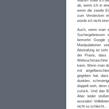
Warum sollte ich d
ab, wenn ich in ei
wenn die zweite Er
zum Verstecken ein
würde ich nicht ein
Auch, wenn man e
Suchergebnissen v
bemerkt: Google 
Manipulationen se
Abstrafung ist sehr
der Praxis, dass
Websuchmaschine 
kann. Wenn man da
mit angeflanscht
gegeben hat, dass 
dunklen, schmieri
doppelt weh, denn 
zurück. Und das Bes
Aber leider stoße
asozialen Vollidio
nicht so schlecht…