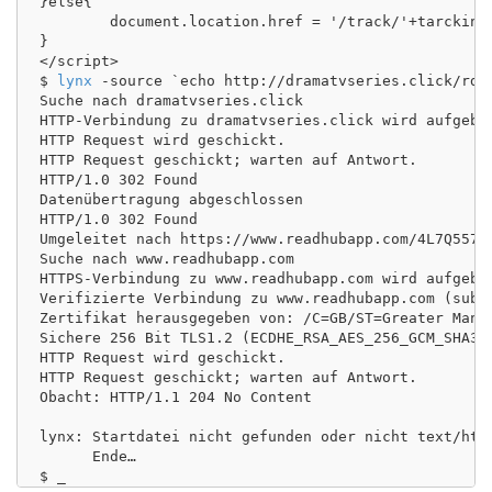
}else{

	document.location.href = '/track/'+tarcking_param;

}

</script>

$ 
lynx
 -source `echo http://dramatvseries.click/rd/
Suche nach dramatvseries.click

HTTP-Verbindung zu dramatvseries.click wird aufgebau
HTTP Request wird geschickt.

HTTP Request geschickt; warten auf Antwort.

HTTP/1.0 302 Found

Datenübertragung abgeschlossen

HTTP/1.0 302 Found

Umgeleitet nach https://www.readhubapp.com/4L7Q557/2
Suche nach www.readhubapp.com

HTTPS-Verbindung zu www.readhubapp.com wird aufgebau
Verifizierte Verbindung zu www.readhubapp.com (subj=
Zertifikat herausgegeben von: /C=GB/ST=Greater Manc
Sichere 256 Bit TLS1.2 (ECDHE_RSA_AES_256_GCM_SHA384
HTTP Request wird geschickt.

HTTP Request geschickt; warten auf Antwort.

Obacht: HTTP/1.1 204 No Content

lynx: Startdatei nicht gefunden oder nicht text/html
      Ende…
