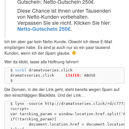
Gutschein: Netto-Gutschein 250€.
Diese Chance ist Ihnen unter Tausenden
von Netto-Kunden vorbehalten.
Verpassen Sie sie nicht. Klicken Sie hier:
Netto-Gutschein 250€
.
Ich bin aber gar kein Netto-Kunde. Obwohl ich diese E-Mail
empfangen habe. Es sind ja auch nur so ein paar tausend
Kunden, wenn ich der Spam glaube.
Wer da klickt, lasse alle Hoffnung fahren!
$ 
surbl
 dramatvseries.click

dramatvseries.click	
LISTED:
 ABUSE 

Die Domain, in die der Link geht, steht bereits wegen Spam auf
den einschlägigen Blacklists. Und der Link…
$ lynx -source http://dramatvseries.click/rd/c7773PC
<script>

var tarcking_param = window.location.href.split('#')
if(!tarcking_param){

	document.location.href = document.location.href.replace("/rd/", "/track/");
