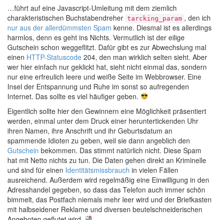
…führt auf eine Javascript-Umleitung mit dem ziemlich
charakteristischen Buchstabendreher
, den ich
tarcking_param
nur aus der allerdümmsten Spam
kenne. Diesmal ist es allerdings
harmlos, denn es geht ins Nichts. Vermutlich ist der eilige
Gutschein schon weggeflitzt. Dafür gibt es zur Abwechslung mal
einen
HTTP-Statuscode
204, den man wirklich selten sieht. Aber
wer hier einfach nur geklickt hat, sieht nicht einmal das, sondern
nur eine erfreulich leere und weiße Seite im Webbrowser. Eine
Insel der Entspannung und Ruhe im sonst so aufregenden
Internet. Das sollte es viel häufiger geben.
Eigentlich sollte hier den Gewinnern eine Möglichkeit präsentiert
werden, einmal unter dem Druck einer heruntertickenden Uhr
ihren Namen, ihre Anschrift und ihr Geburtsdatum an
spammende Idioten zu geben, weil sie dann angeblich den
Gutschein
bekommen. Das stimmt natürlich nicht. Diese Spam
hat mit Netto nichts zu tun. Die Daten gehen direkt an Kriminelle
und sind für einen
Identitätsmissbrauch
in vielen Fällen
ausreichend. Außerdem wird regelmäßig eine Einwilligung in den
Adresshandel gegeben, so dass das Telefon auch immer schön
bimmelt, das Postfach niemals mehr leer wird und der Briefkasten
mit halbseidener Reklame und diversen beutelschneiderischen
Angeboten geflutet wird.