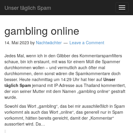
Unser täglich Spam
TOG
NAVI
gambling online
14. Mai 2023
by
Nachtwächter
Leave a Comment
Jedes Mal, wenn ich in den Glibber des Kommentarspamfilters
schaue, bin ich erstaunt, mit was für einem Müll die Spammer
durchkommen wollen – und vermutlich auch öfter mal
durchkommen, denn sonst wären die Spamkommentare doch
besser. Heute nachmittag um 14:29 Uhr hat hier auf
Unser
täglich Spam
jemand mit IP-Adresse aus Thailand kommentiert,
der von seiner Mutter mit dem Namen „gambling online“ gestraft
wurde.
Sowohl das Wort „gambling“, das bei mir
ausschließlich
in Spam
vorkommt als auch das Wort „online“, das generell nur in Spam
vorkommt, hätten bereits gereicht, damit der „Kommentar“
aussortiert wird. Da…