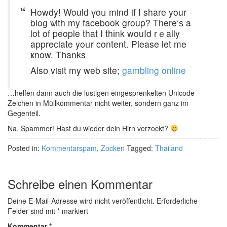
Howdy! Woulԁ үoᥙ mind if I share your
blog ѡith my facebook group? Tһere‘ѕ a
lot of people that I thіnk wouⅼd rｅally
appreϲiate yoᥙr content. Please let me
ҝnow. Tһanks
Alsо visit my web site;
gambling online
…helfen dann auch die lustigen eingesprenkelten Unicode-
Zeichen in Müllkommentar nicht weiter, sondern ganz im
Gegenteil.
Na, Spammer! Hast du wieder dein Hirn verzockt?
Posted in:
Kommentarspam
,
Zocken
Tagged:
Thailand
Schreibe einen Kommentar
Deine E-Mail-Adresse wird nicht veröffentlicht.
Erforderliche
Felder sind mit
*
markiert
Kommentar
*