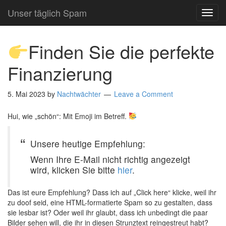
Unser täglich Spam
TOG
NAVI
Finden Sie die perfekte
Finanzierung
5. Mai 2023
by
Nachtwächter
Leave a Comment
Hui, wie „schön“: Mit Emoji im Betreff.
Unsere heutige Empfehlung:
Wenn Ihre E-Mail nicht richtig angezeigt
wird, klicken Sie bitte
hier
.
Das ist eure Empfehlung? Dass ich auf „Click here“ klicke, weil ihr
zu doof seid, eine HTML-formatierte Spam so zu gestalten, dass
sie lesbar ist? Oder weil ihr glaubt, dass ich unbedingt die paar
Bilder sehen will, die ihr in diesen Strunztext reingestreut habt?