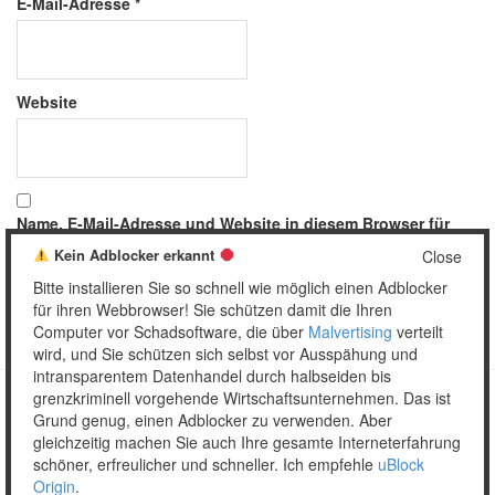
E-Mail-Adresse
*
Website
Name, E-Mail-Adresse und Website in diesem Browser für
meinen nächsten Kommentar speichern.
Kein Adblocker erkannt
Close
Bitte installieren Sie so schnell wie möglich einen Adblocker
für ihren Webbrowser! Sie schützen damit die Ihren
Computer vor Schadsoftware, die über
Malvertising
verteilt
wird, und Sie schützen sich selbst vor Ausspähung und
intransparentem Datenhandel durch halbseiden bis
grenzkriminell vorgehende Wirtschaftsunternehmen. Das ist
Grund genug, einen Adblocker zu verwenden. Aber
Copyright © 2026 Unser täglich Spam.
gleichzeitig machen Sie auch Ihre gesamte Interneterfahrung
Mobile
WordPress Theme by themehall.com
schöner, erfreulicher und schneller. Ich empfehle
uBlock
Origin
.