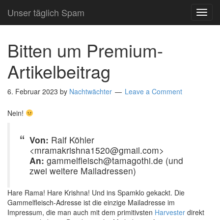
Unser täglich Spam
TOG
NAVI
Bitten um Premium-
Artikelbeitrag
6. Februar 2023
by
Nachtwächter
Leave a Comment
Nein!
Von:
Ralf Köhler
<mramakrishna1520@gmail.com>
An:
gammelfleisch@tamagothi.de (und
zwei weitere Mailadressen)
Hare Rama! Hare Krishna! Und ins Spamklo gekackt. Die
Gammelfleisch-Adresse ist die einzige Mailadresse im
Impressum, die man auch mit dem primitivsten
Harvester
direkt