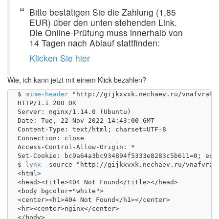
Bitte bestätigen Sie die Zahlung (1,85
EUR) über den unten stehenden Link.
Die Online-Prüfung muss innerhalb von
14 Tagen nach Ablauf stattfinden:
Klicken Sie hier
Wie, ich kann jetzt mit einem Klick bezahlen?
$ 
mime-header
 "http://gijkxvxk.nechaev.ru/vnafvra97w
HTTP/1.1 200 OK

Server: nginx/1.14.0 (Ubuntu)

Date: Tue, 22 Nov 2022 14:43:00 GMT

Content-Type: text/html; charset=UTF-8

Connection: close

Access-Control-Allow-Origin: *

Set-Cookie: bc9a64a3bc934894f5333e8283c5b611=0; exp
$ 
lynx
 -source "http://gijkxvxk.nechaev.ru/vnafvra97
<html>

<head><title>404 Not Found</title></head>

<body bgcolor="white">

<center><h1>404 Not Found</h1></center>

<hr><center>nginx</center>

</body>
