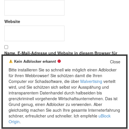
Website
Name, E-Mail-Adresse und Website in diesem Browser für
meinen nächsten Kommentar speichern.
Kein Adblocker erkannt
Close
Bitte installieren Sie so schnell wie möglich einen Adblocker
für ihren Webbrowser! Sie schützen damit die Ihren
Computer vor Schadsoftware, die über
Malvertising
verteilt
wird, und Sie schützen sich selbst vor Ausspähung und
intransparentem Datenhandel durch halbseiden bis
grenzkriminell vorgehende Wirtschaftsunternehmen. Das ist
Grund genug, einen Adblocker zu verwenden. Aber
Copyright © 2026 Unser täglich Spam.
gleichzeitig machen Sie auch Ihre gesamte Interneterfahrung
Mobile
WordPress Theme by themehall.com
schöner, erfreulicher und schneller. Ich empfehle
uBlock
Origin
.