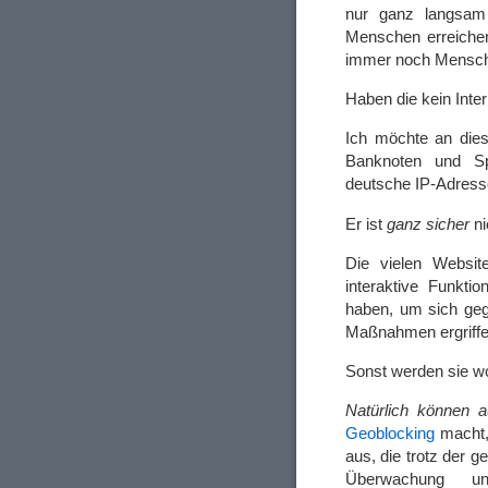
nur ganz langsam 
Menschen erreichen 
immer noch Mensch
Haben die kein Inte
Ich möchte an diese
Banknoten und Sp
deutsche IP-Adresse
Er ist
ganz sicher
ni
Die vielen Websit
interaktive Funkti
haben, um sich ge
Maßnahmen ergriff
Sonst werden sie w
Natürlich können
Geoblocking
macht,
aus, die trotz der g
Überwachung u