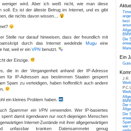
weniger wird. Aber ich weiß nicht, wie man diese
Aktu
soll. Es ist der älteste Betrug im Internet, und es gibt
Time
en, die nichts davon wissen…
ange
best 
arou
rnet?
Allg
BM
r Stelle nur darauf hinweisen, dass der freundlich mit
Die 
amskript durch das Internet wedelnde
Mugu
eine
erwar
Mari
 hat, weil er ein
VPN
benutzt.
Ein J
cht der Einzige.
Gute
es, die in der Vergangenheit anhand der IP-Adresse
Komm
onen für IP-Adressen aus bestimmen Staaten gesperrt
J.R.
gen Spam zu verteidigen, haben
hoffentlich
auch andere
Wer
P.C.
en.
Wer
Allg
ohl ein kleines Problem haben.
BMW 
Der 
Allg
 auch Spammer ein VPN verwenden
. Wer IP-basiertes
Die 
 sperrt damit irgendwann
nur noch
diejenigen Menschen
erwar
egenwärtigen Internet-Zustände mit ihrer allgegenwärtigen
Spa
wer n
nd unfassbar kranken Datensammelei genug
verli