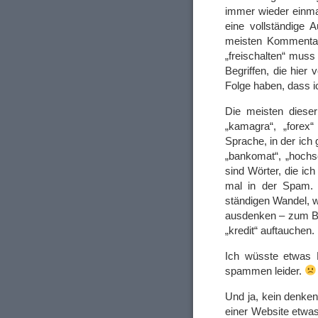
immer wieder einma
eine vollständige 
meisten Kommentare
„freischalten“ muss 
Begriffen, die hie
Folge haben, dass i
Die meisten dieser 
„kamagra“, „forex
Sprache, in der ich 
„bankomat“, „hochsc
sind Wörter, die ich
mal in der Spam. D
ständigen Wandel, 
ausdenken – zum Be
„kredit“ auftauche
Ich wüsste etwas 
spammen leider.
Und ja, kein denken
einer Website etwa