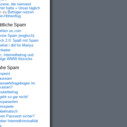
Szene, die niemand
tet hatte « Unser täglich
m
zu
Betrüger nutzen
oin-Höhenflug
itliche Spam
bitten us.com
erste Spam (englisch)
fick 2.0: Spaß mit Spam
 what i did for Mariya
baiter
, Internetbetrug und
tige WWW Abzocke
ahe Spam
speist
auseam
eswehrfragebogen im
fkasten?
uterbetrug
geht so gar nicht!
nzparasiten
nnspiele
belmatsch
mein Passwort sicher?
ber Internetkriminalität
s