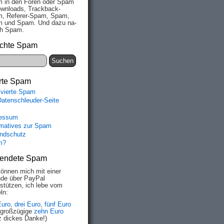
 in den Fo­ren oder Spam
wn­loads, Track­back-
, Re­fe­rer-Spam, Spam,
 und Spam. Und da­zu na­
ich Spam.
chte Spam
rte Spam
ivierte Spam
Datenschleuder-Seite
essum
rmatives zur Spam
ndschutz
m?
endete Spam
können mich mit einer
de über PayPal
rstützen, ich lebe vom
ln:
Euro
,
drei Euro
,
fünf Euro
 großzügige
zehn Euro
z dickes Danke!)