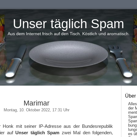
Unser täglich Spam
Aus dem Internet frisch auf den Tisch. Köstlich und aromatisch.
Über
Marimar
Alle
der 
Montag, 10. Oktober 2022, 17:31 Uhr
men­t
Spam
Spam
bung
r Honk mit seiner IP-Adresse aus der Bundesrepublik
lungs
ier auf
Unser täglich Spam
zwei Mal den folgenden,
es ü