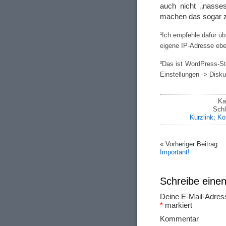
auch nicht „nasse
machen das sogar 
¹Ich empfehle dafür ü
eigene IP-Adresse eben
²Das ist WordPress-St
Einstellungen -> Disku
Ka
Schl
Kurzlink
;
Ko
« Vorheriger Beitrag
Important!
Schreibe ein
Deine E-Mail-Adresse
*
markiert
Ko