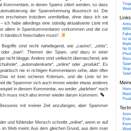
Troj
l Kommentare, in denen Spams zitiert werden, so dass
Wer
Automatisierung der Spamerkennung illusorisch ist. Die
 erscheinen trotzdem unmittelbar, ohne dass ich sie
Link
– ich habe allerdings eine ständig aktualisierte Liste mit
Anti
r vor allem in Spamkommentaren vorkommen und die zur
BRA
Fake
ch händisch freischalten muss².
Ist 
Maili
Begriffe sind recht naheliegend, wie „casino“, „slots“,
No M
“ oder „loan“. Themen der Spam, und dazu in einer
Phis
gar nicht blogge. Andere sind vielleicht überraschend, wie
Roma
hulnote“, „automatenkarte“, „online“ oder „produkt“. Es
Spa
Stop
 praktisch nie in
richtigen
Kommentaren sehe, aber öfter
Tele
as ist kein sicheres Kriterium, und die Liste ist im
weil die Spammer sich auch immer wieder etwas anderes
Mein
ispiel in diesem Kommentar, wo weder „darlehen“ noch
Hom
Mast
n. Ich muss mich also immer wieder darum kümmern.
Pixe
Besseres mit meiner Zeit anzufangen, aber Spammer
Tech
Anme
Eint
der und fühlender Mensch schreibt „online“, wenn er auf
Komm
s im Web meint. Aus dem gleichen Grund, aus dem man
Word