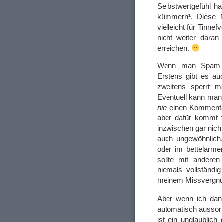
Selbstwertgefühl h
kümmern¹. Diese M
vielleicht für Tinne
nicht weiter dara
erreichen.
Wenn man Spam be
Erstens gibt es a
zweitens sperrt 
Eventuell kann man
nie
einen Kommentar
aber dafür kommt v
inzwischen gar nich
auch ungewöhnlich,
oder im bettelarm
sollte mit andere
niemals vollständi
meinem Missvergn
Aber wenn ich dan
automatisch aussort
ist ein unglaublich