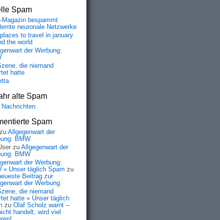
elle Spam
-Magazin bespammt
lernte neuronale Netzwerke
places to travel in january
nd the world
egenwart der Werbung:
W
Szene, die niemand
tet hatte
etta
ahr alte Spam
 Nachrichten
entierte Spam
zu
Allgegenwart der
bung: BMW
User
zu
Allgegenwart der
bung: BMW
egenwart der Werbung:
« Unser täglich Spam
zu
neueste Beitrag zur
egenwart der Werbung
Szene, die niemand
tet hatte « Unser täglich
m
zu
Olaf Scholz warnt –
icht handelt, wird viel
eren!