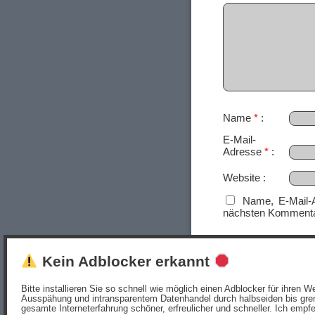
Name
*
E-Mail-
Adresse
*
Website
Name, E-Mail-
nächsten Kommenta
Kein Adblocker erkannt
Bitte installieren Sie so schnell wie möglich einen Adblocker für ihren
Ausspähung und intransparentem Datenhandel durch halbseiden bis gren
gesamte Interneterfahrung schöner, erfreulicher und schneller. Ich empf