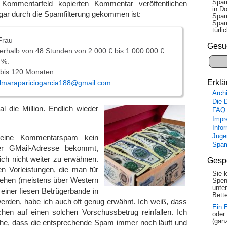
Spam
 Kommentarfeld kopierten Kommentar veröffentlichen
in Do
ogar durch die Spamfilterung gekommen ist:
Spam
Spam
tür­l
Frau
Gesu
nerhalb von 48 Stunden von 2.000 € bis 1.000.000 €.
 %.
 bis 120 Monaten.
Erklä
lmarapariciogarcia188@gmail.com
Arch
Die 
 die Million. Endlich wieder
FAQ
Impr
Info
Juge
eine Kommentarspam kein
Spa
er GMail-Adresse bekommt,
lich nicht weiter zu erwähnen.
Gesp
len Vorleistungen, die man für
Sie 
lehen (meistens über Western
Spen
unte
 einer fiesen Betrügerbande in
Bette
erden, habe ich auch oft genug erwähnt. Ich weiß, dass
Ein 
n auf einen solchen Vorschussbetrug reinfallen. Ich
oder
(gan
sehe, dass die entsprechende Spam immer noch läuft und