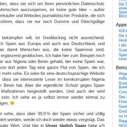
aben, dass sie sich um ihren persönlichen Datenschutz
Die 
erwar
enschen auszusperren, ist keine gute Idee – außer
Spa
fverkäufer und Websites journalistischer Produkte, die sich
Bitc
n stören, dass sie nur noch Dumme und Gleichgültige
Appet
419.
Die 
kämpfen will, ist Geoblocking nicht ausreichend.
Hirn
uch Spam aus Europa und auch aus Deutschland, und
I did
man damit Menschen aus, die keine Spammer sind.
Scam
Spam
 ergänzend geoblocken. Ich habe hier zum Beispiel
noch
sons
 aus Nigeria oder Benin gehabt, der keine Spam war,
on dort jeden Tag eine ganze Flut von Spam, die ich
Bein
t mehr sehe. Es wäre für eine deutschsprachige Website
Abge
AdN
 dass sie interessierte Leser im kernkorrupten Nigeria
Bund
en Benin hat. Aber der
eigentliche Schutz
gegen Spam
Brie
n Maßnahmen hergestellt werden. Und auch der wird
Comp
g sein. Ich sehe es ja selbst immer wieder einmal zu
Das 
Fina
ügen.
Gewi
Gnob
n sehe, dass über 99,9 % der Spam sicher und völlig
Ist 
iert werden, werde ich doch wieder etwas vergnügt. Das
Ratge
 guter Wert. Und hier in
Unser täglich Spam
habe ich
SEO