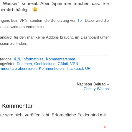
s Wasser“ schreibt. Aber Spammer machen das. Sie
ziemlich häufig…
brigens kein VPN, sondern die Benutzung von
Tor
. Dabei wird die
falls wirksam verschleiert.
andard, für den man keine Addons braucht, im Dashboard unter
ssion zu finden.
tegorie:
419
,
Informatives
,
Kommentarspam
agwörter:
Darlehen
,
Geoblocking
,
GMail
,
VPN
mmentare abonnieren
;
Kommentieren
;
Trackback-URI
Nächster Beitrag »
Christy Walton
en Kommentar
 wird nicht veröffentlicht.
Erforderliche Felder sind mit
mmentar
*