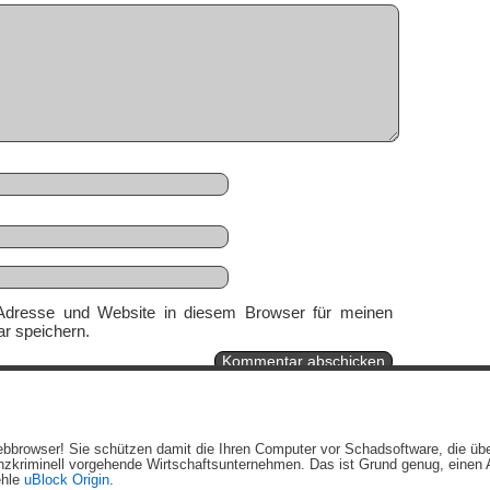
Adresse und Website in diesem Browser für meinen
r speichern.
Ein genussvolles Blog von
Elias Schwerdtfeger
(
Lizenz
,
Datenschutzerklärun
 Webbrowser! Sie schützen damit die Ihren Computer vor Schadsoftware, die üb
Beiträge (RSS)
und
Kommentare (RSS)
.
zkriminell vorgehende Wirtschaftsunternehmen. Das ist Grund genug, einen A
ehle
uBlock Origin
.