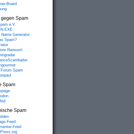
aner-Board
bung
s gegen Spam
spam e.V.
IN.EXE
 Name Generator
das Spam?
nator
ore Ransom!
hingradar
nceScambaiter
mgourmet
 Forum Spam
fonpaul
e Spam
epage
odon
lfed
nische Spam
lden
rags-Feed
entar-Feed
Press.org