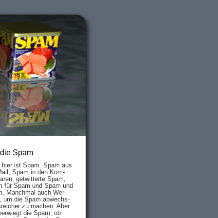
 die Spam
s hier ist Spam. Spam aus
Mail, Spam in den Kom­
aren, ge­twit­ter­te Spam,
 für Spam und Spam und
. Manch­mal auch Wer­
, um die Spam ab­wechs­
­reich­er zu mach­en. Aber
ber­wiegt die Spam, ob