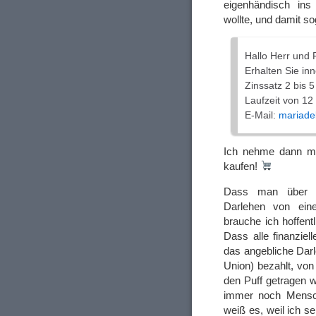
eigenhändisch ins
wollte, und damit s
Hallo Herr und 
Erhalten Sie in
Zinssatz 2 bis 5
Laufzeit von 12
E-Mail:
mariade
Ich nehme dann mal
kaufen!
Dass man über 
Darlehen von ein
brauche ich hoffent
Dass alle finanziel
das angebliche Dar
Union) bezahlt, von
den Puff getragen w
immer noch Mensche
weiß es, weil ich 