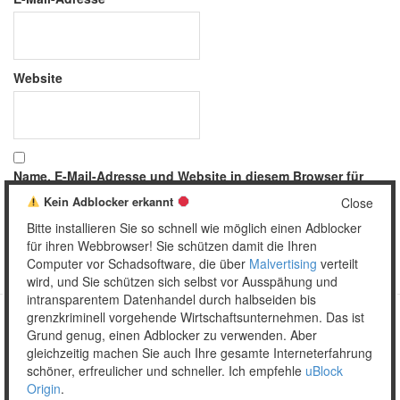
Website
Name, E-Mail-Adresse und Website in diesem Browser für
meinen nächsten Kommentar speichern.
Kein Adblocker erkannt
Close
Bitte installieren Sie so schnell wie möglich einen Adblocker
für ihren Webbrowser! Sie schützen damit die Ihren
Computer vor Schadsoftware, die über
Malvertising
verteilt
wird, und Sie schützen sich selbst vor Ausspähung und
intransparentem Datenhandel durch halbseiden bis
grenzkriminell vorgehende Wirtschaftsunternehmen. Das ist
Grund genug, einen Adblocker zu verwenden. Aber
Copyright © 2026 Unser täglich Spam.
gleichzeitig machen Sie auch Ihre gesamte Interneterfahrung
Mobile
WordPress Theme by themehall.com
schöner, erfreulicher und schneller. Ich empfehle
uBlock
Origin
.