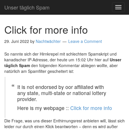
Unser täglich Spam
TOG
NAVI
Click for more info
29. Juni 2022
by
Nachtwächter
Leave a Comment
So nannte sich der Hirnkrepel mit schlechtem Spamskript und
kanadischer IP-Adresse, der heute um 15:02 Uhr hier auf
Unser
täglich Spam
den folgenden Kommentar ablegen wollte, aber
natürlich am Spamfilter gescheitert ist:
It is not endorsed by oor affiliated with
any state, multi-state or national lottery
provider.
Here is my webpage ::
Click for more info
Die Frage, was uns dieser Enthirnungsrest anbieten will, lässt sich
leider nur durch einen Klick beantworten – denn es wird außer