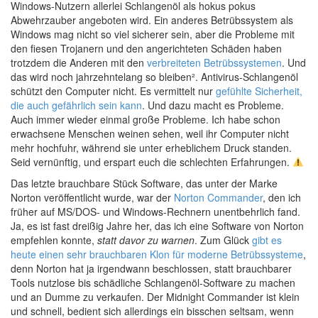
Windows-Nutzern allerlei Schlangenöl als hokus pokus
Abwehrzauber angeboten wird. Ein anderes Betrübssystem als
Windows mag nicht so viel sicherer sein, aber die Probleme mit
den fiesen Trojanern und den angerichteten Schäden haben
trotzdem die Anderen mit den
verbreiteten Betrübssystemen
. Und
das wird noch jahrzehntelang so bleiben². Antivirus-Schlangenöl
schützt den Computer nicht. Es vermittelt nur
gefühlte Sicherheit,
die auch gefährlich sein kann
. Und dazu macht es Probleme.
Auch immer wieder einmal große Probleme. Ich habe schon
erwachsene Menschen weinen sehen, weil ihr Computer nicht
mehr hochfuhr, während sie unter erheblichem Druck standen.
Seid vernünftig, und erspart euch die schlechten Erfahrungen.
Das letzte brauchbare Stück Software, das unter der Marke
Norton veröffentlicht wurde, war der
Norton Commander
, den ich
früher auf
MS/DOS-
und Windows-Rechnern unentbehrlich fand.
Ja, es ist fast dreißig Jahre her, das ich eine Software von Norton
empfehlen konnte,
statt davor zu warnen
. Zum Glück
gibt es
heute einen sehr brauchbaren Klon für moderne Betrübssysteme
,
denn Norton hat ja irgendwann beschlossen, statt brauchbarer
Tools nutzlose bis schädliche Schlangenöl-Software zu machen
und an Dumme zu verkaufen. Der Midnight Commander ist klein
und schnell, bedient sich allerdings ein bisschen seltsam, wenn