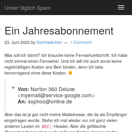
Unser täglich Spam
TOG
NAVI
Ein Jahresabonnement
23. Juni 2022
by
Nachtwächter
1 Comment
Was soll ich damit? Ich brauche keine Fernsehzeitschrift. Ich habe
nicht einmal einen Fernseher. Und ich will mir auch sonst keine
regelmäßigen Kosten ans Bein binden, denn ich lebe
hervorragend ohne diese Kosten.
Von:
Norton 360 Deluxe
<myemail@service-google.com>
An:
sophoo@online.de
Aber das ist ja gar nicht meine Mailadresse, die da als Empfänger
eingetragen wurde. Stehe ich mal wieder nur mit ganz vielen
anderen Leuten im
-Header. Aber die gefälschte
BCC: