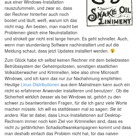
aus einer Windows-Installation
rauszufummeln, und zwar so, dass
der Rechner hinterher auch noch
bootet und läuft, weiß, warum ich das
nicht mag. Am besten, man macht bei
Problemen gleich eine Neuinstallation
und strokelt gar nicht erst lange herum. Es geht schneller. Auch,
wenn man stundenlang Software nachinstalliert und auf die
Meldung schaut, dass jetzt Updates installiert werden.
Zum Glück habe ich selbst keinen Rechner mit dem beliebtesten
Betrübssystem der Geheimpolizeien, sonstigen staatlichen
Volksüberwacher und Kriminellen, lebe also ohne Microsoft
Windows, und ich kann
das
nur zur Nachahmung empfehlen.
Heutige
Linux-Distributionen
aus dem Mainstream kann auch ein
nicht so erfahrener Anwender installieren und benutzen¹. Ob die
Sicherheit wirklich
besser
als bei Windows ist, gehört zu den
schwer zu beantwortenden Fragen, für die ich ganz viele Worte
machen müsste. Ich will es stattdessen mal so sagen:
Sie ist
anders
. Klar ist dabei, dass Linux-Installationen auf Desktop-
Rechnern immer noch kein Ziel von Kriminellen sind, dass es
nicht zu gefährlichen Schadsoftwarekampagnen kommt und dass
man deshalb einfach das Problem nicht hat, für das naiven