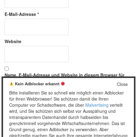
E-Mail-Adresse
*
Website
Name, E-Mail-Adresse und Website in diesem Browser für
meinen nächsten Kommentar speichern.
Kein Adblocker erkannt
Close
Bitte installieren Sie so schnell wie möglich einen Adblocker
für ihren Webbrowser! Sie schützen damit die Ihren
Computer vor Schadsoftware, die über
Malvertising
verteilt
wird, und Sie schützen sich selbst vor Ausspähung und
intransparentem Datenhandel durch halbseiden bis
grenzkriminell vorgehende Wirtschaftsunternehmen. Das ist
Grund genug, einen Adblocker zu verwenden. Aber
Copyright © 2026 Unser täglich Spam.
gleichzeitig machen Sie auch Ihre gesamte Interneterfahrung
Mobile
WordPress Theme by themehall.com