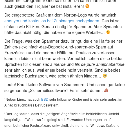
Sicherheitsprogramm! Und so sicher! Da kann man sich aber
auch gleich den Trojaner selbst installieren!
Die eingebettete Grafik mit dem Norton-Logo wurde natürlich
anonym und kostenlos bei Zupimages hochgeladen
. Das ist so
einfach wie Klicken. Genau richtig für Spammer. Aber Symantec
hätte das nicht nötig, die haben eine eigene Website…
Die Frage, was den Spammer dazu bringt, die eine Hälfte seiner
Zahlen-sie-einfach-das-Doppelte-und-sparen-sie-Spam auf
Französisch und die andere Hälfte auf Deutsch zu verfassen,
kann ich leider nicht beantworten. Vermutlich sehen diese beiden
Sprachen für diesen
sac à merde
und
fils de pute analphabètique
sehr ähnlich aus, weil er sie beide nicht versteht. Sind ja beides
lateinische Buchstaben, wird schon ähnlich klingen…
Leute! Kauft keine Software von Spammern! Und schon gar keine
so genannte „Sicherheitssoftware“! Es ist sehr dumm.
¹Neben Linux hat auch
BSD
sehr hübsche Kinder und ist ein sehr gutes, im
Alltag brauchbares Betrübssystem.
²Das liegt daran, dass die „saftigen“ Angriffsziele im betrieblichen Umfeld
langfristig auf Windows festgelegt sind. Es wurden Unmengen an oft
unentbehrlicher Fachsoftware entwickelt, die nur unter Windows läuft und