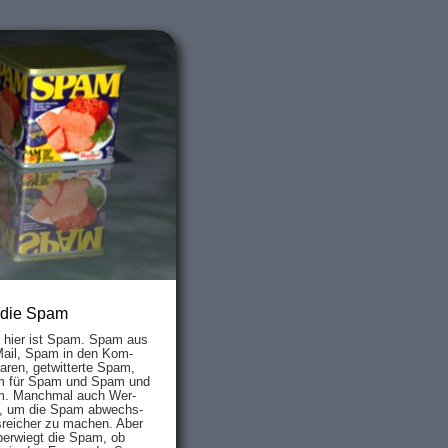
 die Spam
s hier ist Spam. Spam aus
Mail, Spam in den Kom­
aren, ge­twit­ter­te Spam,
 für Spam und Spam und
. Manch­mal auch Wer­
, um die Spam ab­wechs­
­reich­er zu mach­en. Aber
ber­wiegt die Spam, ob