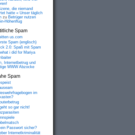
eren!
Szene, die niemand
tet hatte « Unser täglich
m
zu
Betrüger nutzen
oin-Höhenflug
itliche Spam
bitten us.com
erste Spam (englisch)
fick 2.0: Spaß mit Spam
 what i did for Mariya
baiter
, Internetbetrug und
tige WWW Abzocke
ahe Spam
speist
auseam
eswehrfragebogen im
fkasten?
uterbetrug
geht so gar nicht!
nzparasiten
nnspiele
belmatsch
mein Passwort sicher?
ber Internetkriminalität