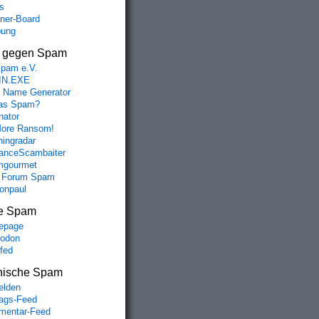
s
aner-Board
bung
s gegen Spam
spam e.V.
IN.EXE
 Name Generator
das Spam?
nator
ore Ransom!
hingradar
nceScambaiter
mgourmet
 Forum Spam
fonpaul
e Spam
epage
odon
lfed
nische Spam
lden
rags-Feed
entar-Feed