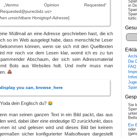
Spam
mo Opinion Requested“
in Do
Spam
Requested@purecbdz.us>
Spam
hen unsichtbare Honigtopf-Adresse
]
tür­l
Gesu
ine Müllmail an eine Adresse geschrieben hast, die ich
e ich so im Web ausgelegt habe, dass menschliche Leser
 bekommen können, wenn sie sich mit den Quelltexten
Erklä
ird mir noch vor dem Lesen klar, womit ich es zu tun
Arch
, spammender Abschaum, der sich sein Adressmaterial
Die 
it Bots aus Websites holt. Und mehr muss man
FAQ
sen.
Impr
Info
Juge
t display you can, browse_here
Spa
Gesp
i Yoda dein Englisch du?
Sie 
Spen
unte
nn man seinen ganzen Text in ein Bild packt, das aus
Bette
 wird, dabei über eine eindeutige ID zurückfunkt, dass
Ein 
en ist und gelesen wird und dieses Bild bei keinem
oder
ermaßen sicher konfigurierter Mailsoftware dargestellt
(gan