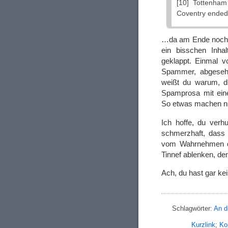
[10] Tottenham
Coventry ended 
…da am Ende noch e
ein bisschen Inhal
geklappt. Einmal v
Spammer, abgesehe
weißt du warum, du 
Spamprosa mit ein
So etwas machen nu
Ich hoffe, du verh
schmerzhaft, dass
vom Wahrnehmen di
Tinnef ablenken, de
Ach, du hast gar ke
Schlagwörter:
An d
Kurzlink
;
Ko