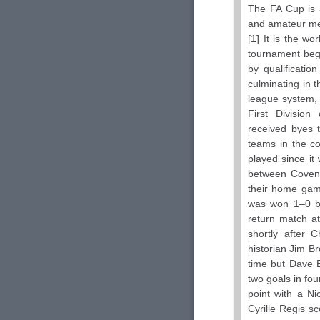
The FA Cup is 
and amateur men
[1] It is the wo
tournament bega
by qualificatio
culminating in t
league system, 
First Divisio
received byes t
teams in the co
played since it
between Covent
their home gam
was won 1–0 by
return match at
shortly after 
historian Jim B
time but Dave B
two goals in fo
point with a N
Cyrille Regis sc