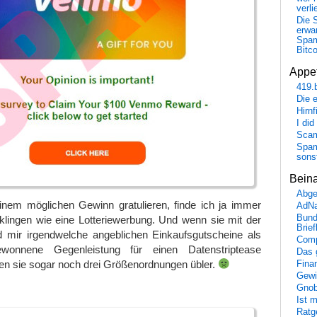
verli
Die 
erwar
Spa
Bitc
Appet
419.
Die 
Hirn
I did
Scam
Spam
sons
Bein
Abge
einem möglichen Gewinn gratulieren, finde ich ja immer
AdN
Bund
 klingen wie eine Lotteriewerbung. Und wenn sie mit der
Brie
ir irgendwelche angeblichen Einkaufsgutscheine als
Comp
ewonnene Gegenleistung für einen Datenstriptease
Das 
gen sie sogar noch drei Größenordnungen übler.
Fina
Gewi
Gnob
Ist 
Ratge