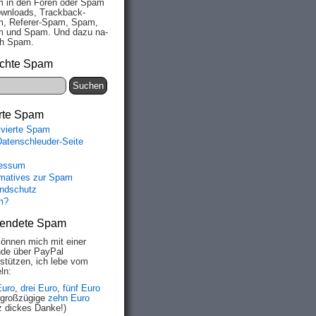
 in den Fo­ren oder Spam
wn­loads, Track­back-
, Re­fe­rer-Spam, Spam,
 und Spam. Und da­zu na­
ich Spam.
chte Spam
rte Spam
ivierte Spam
Datenschleuder-Seite
essum
rmatives zur Spam
ndschutz
m?
endete Spam
können mich mit einer
de über PayPal
rstützen, ich lebe vom
ln:
Euro
,
drei Euro
,
fünf Euro
 großzügige
zehn Euro
z dickes Danke!)