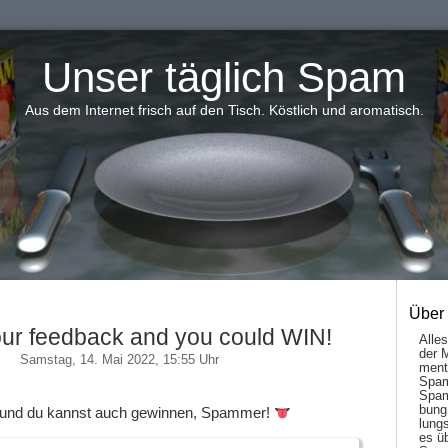
Unser täglich Spam
Aus dem Internet frisch auf den Tisch. Köstlich und aromatisch.
Über
ur feedback and you could WIN!
Alle
der 
Samstag, 14. Mai 2022, 15:55 Uhr
men­t
Spam
Spam
bung
 und du kannst auch gewinnen, Spammer!
lungs
es ü