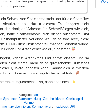
 finished the league campaign in third place, while
Word
in tenth position
in Schwall von Spamprosa steht, der für die Spamfilter
t simulieren soll. Hat in diesem Fall übrigens nicht
on der Honigtopf-Adresse für Schmeißfliegen wie dich,
n, hätte Spamassassin dich sicher aussortiert. Und
hirnamputierter Vollidiot? Weil deine tolle Idee, diese
em HTML-Trick unsichtbar zu machen, erkannt wurde.
r Feinde und Arschlöcher wie du, Spammer.
ungerst, kriegst Arschkrebs und stirbst einsam und so
 dich nicht einmal mehr deine quietschende Dummheit
eser Quälerei abhalten kann. Kannst dich ja mit dem
n du dir mit deinen Einkaufsgutscheinen abholst.
ine Einkaufsgutscheine? Na, dann eben nicht.
Kategorie:
Mail
ie Spammer
,
Datensammlung
,
Geschenkkarte
,
Gewinnspiel
,
Venmo
mmentare abonnieren
;
Kommentieren
;
Trackback-URI