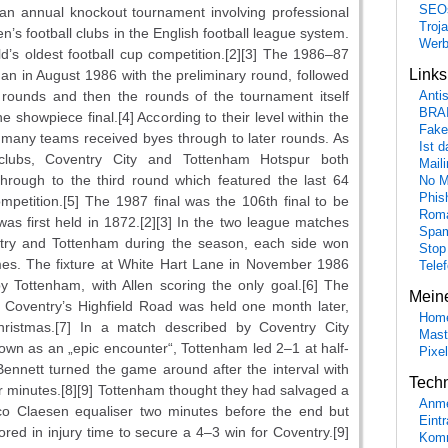
SEO
an annual knockout tournament involving professional
Troj
’s football clubs in the English football league system.
Wer
rld’s oldest football cup competition.[2][3] The 1986–87
Link
n in August 1986 with the preliminary round, followed
n rounds and then the rounds of the tournament itself
Anti
BRA
he showpiece final.[4] According to their level within the
Fake
many teams received byes through to later rounds. As
Ist 
n clubs, Coventry City and Tottenham Hotspur both
Maili
hrough to the third round which featured the last 64
No M
Phis
mpetition.[5] The 1987 final was the 106th final to be
Roma
 was first held in 1872.[2][3] In the two league matches
Spa
ry and Tottenham during the season, each side won
Stop
es. The fixture at White Hart Lane in November 1986
Tele
 Tottenham, with Allen scoring the only goal.[6] The
Mein
 Coventry’s Highfield Road was held one month later,
Hom
Christmas.[7] In a match described by Coventry City
Mast
rown as an „epic encounter“, Tottenham led 2–1 at half-
Pixe
ennett turned the game around after the interval with
Tech
ur minutes.[8][9] Tottenham thought they had salvaged a
Anme
ico Claesen equaliser two minutes before the end but
Eint
ored in injury time to secure a 4–3 win for Coventry.[9]
Komm