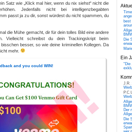
in Satz wie „Klick mal hier, wenn du nix siehst“ nicht die
Aktu
 erhöhen. Jedenfalls nicht bei intelligenzbegabten
Time
m passt ja zu dir, sonst würdest du nicht spammen, du
ange
best 
arou
Allg
mal die Mühe gemacht, dir für dein tolles Bild eine andere
BM
n. Vielleicht schreibst du dein Trackingskript beim
Die 
erwar
 bisschen besser, so wie deine kriminellen Kollegen. Da
Mari
nicht mehr.
Ein J
"Die 
edback and you could WIN!
exkl
Komm
J.R.
Wer
P.C.
Wer
Allg
BMW 
Der 
Allg
Die 
erwar
Spa
wer n