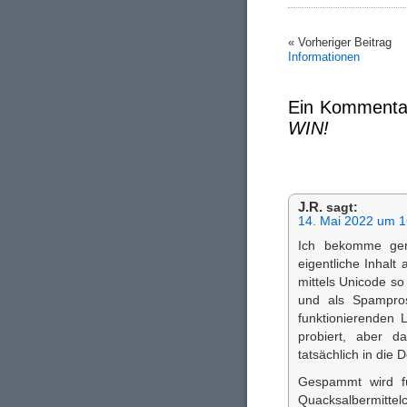
« Vorheriger Beitrag
Informationen
Ein Kommenta
WIN!
J.R.
sagt:
14. Mai 2022 um 1
Ich bekomme ger
eigentliche Inhalt
mittels Unicode so 
und als Spampros
funktionierenden 
probiert, aber d
tatsächlich in die
Gespammt wird fü
Quacksalbermittel