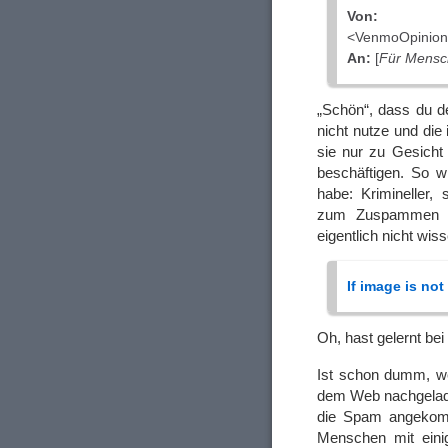
Von:
„Ven
<VenmoOpinion
An:
[
Für Mensc
„Schön“, dass du de
nicht nutze und di
sie nur zu Gesicht
beschäftigen. So w
habe: Krimineller
zum Zuspammen m
eigentlich nicht wis
If image is no
Oh, hast gelernt be
Ist schon dumm, we
dem Web nachgeladen
die Spam angekomm
Menschen mit einig