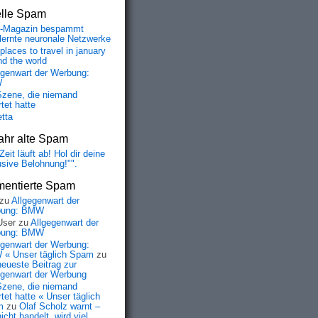
elle Spam
-Magazin bespammt
lernte neuronale Netzwerke
places to travel in january
nd the world
egenwart der Werbung:
W
Szene, die niemand
tet hatte
etta
ahr alte Spam
Zeit läuft ab! Hol dir deine
usive Belohnung!"".
entierte Spam
zu
Allgegenwart der
bung: BMW
User
zu
Allgegenwart der
bung: BMW
egenwart der Werbung:
« Unser täglich Spam
zu
neueste Beitrag zur
egenwart der Werbung
Szene, die niemand
tet hatte « Unser täglich
m
zu
Olaf Scholz warnt –
icht handelt, wird viel