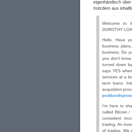
eigenhändisch über
trotzdem aus inhalt
Welcome to th
DOROTHY LOA
Hello, Have yo
business plans
business, Do you
you don’t know
turned down 
says YES when 
services at a l
term loans. Int
acquisition pro
profdorothyinv
I‘m here to sha
called Bitcoin 
consistent inc
trading. An inv
of trading, We i