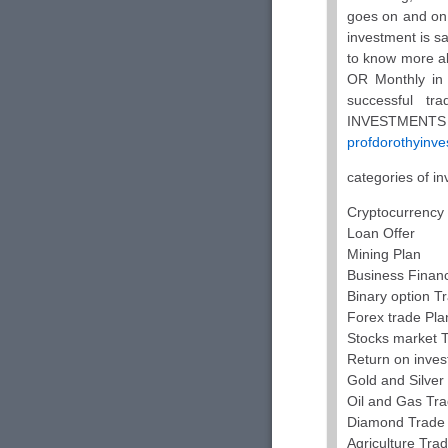
goes on and on 
investment is s
to know more ab
OR Monthly in 
successful t
INVESTMENTS
profdorothyinv
categories of i
Cryptocurrency
Loan Offer
Mining Plan
Business Finan
Binary option T
Forex trade Pla
Stocks market 
Return on inves
Gold and Silver
Oil and Gas Tra
Diamond Trade
Agriculture Tra