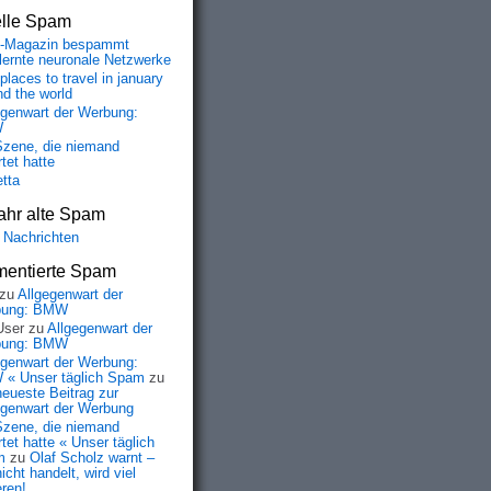
elle Spam
-Magazin bespammt
lernte neuronale Netzwerke
places to travel in january
nd the world
egenwart der Werbung:
W
Szene, die niemand
tet hatte
etta
ahr alte Spam
 Nachrichten
entierte Spam
zu
Allgegenwart der
bung: BMW
User
zu
Allgegenwart der
bung: BMW
egenwart der Werbung:
« Unser täglich Spam
zu
neueste Beitrag zur
egenwart der Werbung
Szene, die niemand
tet hatte « Unser täglich
m
zu
Olaf Scholz warnt –
icht handelt, wird viel
eren!