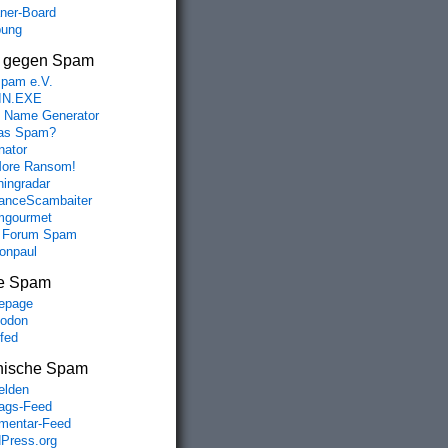
aner-Board
bung
s gegen Spam
spam e.V.
IN.EXE
 Name Generator
das Spam?
nator
ore Ransom!
hingradar
nceScambaiter
mgourmet
 Forum Spam
fonpaul
e Spam
epage
odon
lfed
nische Spam
lden
rags-Feed
entar-Feed
Press.org