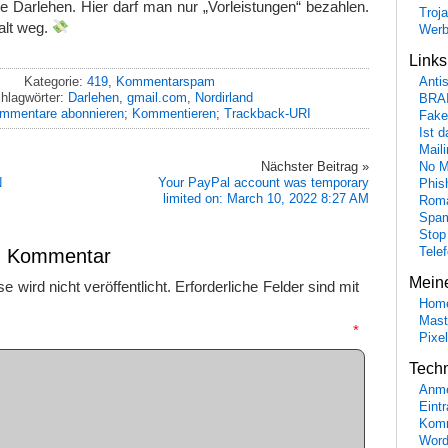
ine Darlehen. Hier darf man nur „Vorleistungen“ bezahlen.
Troj
alt weg.
Wer
Link
Kategorie:
419
,
Kommentarspam
Anti
hlagwörter:
Darlehen
,
gmail.com
,
Nordirland
BRA
mmentare abonnieren
;
Kommentieren
;
Trackback-URI
Fake
Ist 
Maili
Nächster Beitrag »
No M
N
Your PayPal account was temporary
Phis
limited on: March 10, 2022 8:27 AM
Roma
Spa
Stop
en Kommentar
Tele
Mein
 wird nicht veröffentlicht.
Erforderliche Felder sind mit
Hom
Mast
mmentar
*
Pixe
Tech
Anme
Eint
Komm
Word