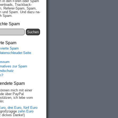
 in den Fo­ren oder Spam
wn­loads, Track­back-
, Re­fe­rer-Spam, Spam,
 und Spam. Und da­zu na­
ich Spam.
chte Spam
rte Spam
ivierte Spam
Datenschleuder-Seite
essum
rmatives zur Spam
ndschutz
m?
endete Spam
können mich mit einer
de über PayPal
rstützen, ich lebe vom
ln:
Euro
,
drei Euro
,
fünf Euro
 großzügige
zehn Euro
z dickes Danke!)