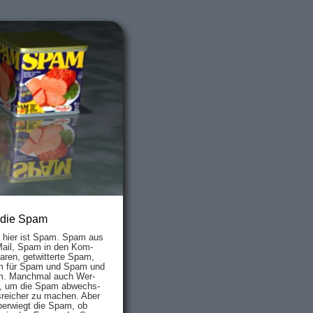
 die Spam
s hier ist Spam. Spam aus
Mail, Spam in den Kom­
aren, ge­twit­ter­te Spam,
 für Spam und Spam und
. Manch­mal auch Wer­
, um die Spam ab­wechs­
­reich­er zu mach­en. Aber
ber­wiegt die Spam, ob