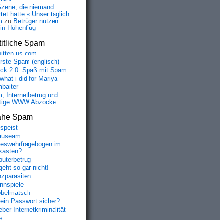
Szene, die niemand
tet hatte « Unser täglich
m
zu
Betrüger nutzen
oin-Höhenflug
itliche Spam
bitten us.com
erste Spam (englisch)
fick 2.0: Spaß mit Spam
 what i did for Mariya
baiter
, Internetbetrug und
tige WWW Abzocke
ahe Spam
speist
auseam
eswehrfragebogen im
fkasten?
uterbetrug
geht so gar nicht!
nzparasiten
nnspiele
belmatsch
mein Passwort sicher?
ber Internetkriminalität
s