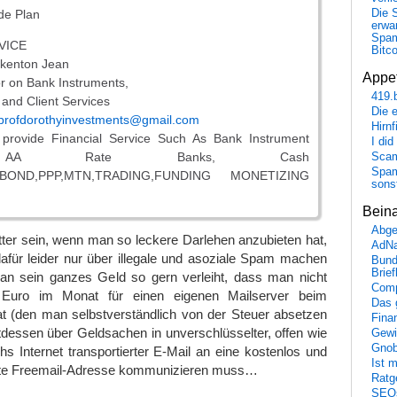
de Plan
Die 
erwar
Spa
VICE
Bitc
lkenton Jean
Appet
or on Bank Instruments,
419.
 and Client Services
Die 
profdorothyinvestments@gmail.com
Hirn
provide Financial Service Such As Bank Instrument
I did
AA Rate Banks, Cash
Scam
Spam
C,BOND,PPP,MTN,TRADING,FUNDING MONETIZING
sons
Bein
Abge
ter sein, wenn man so leckere Darlehen anzubieten hat,
AdN
afür leider nur über illegale und asoziale Spam machen
Bund
Brie
n sein ganzes Geld so gern verleiht, dass man nicht
Comp
Euro im Monat für einen eigenen Mailserver beim
Das 
hat (den man selbstverständlich von der Steuer absetzen
Fina
tdessen über Geldsachen in unverschlüsselter, offen wie
Gewi
Gnob
hs Internet transportierter E-Mail an eine kostenlos und
Ist 
ete Freemail-Adresse kommunizieren muss…
Ratge
SEO