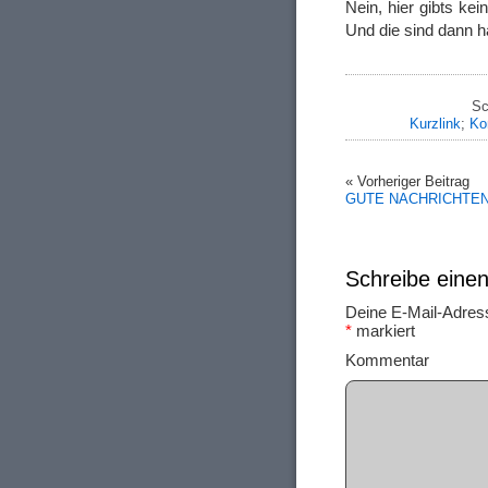
Nein, hier gibts ke
Und die sind dann h
Sc
Kurzlink
;
Ko
« Vorheriger Beitrag
GUTE NACHRICHTE
Schreibe ein
Deine E-Mail-Adresse
*
markiert
Ko