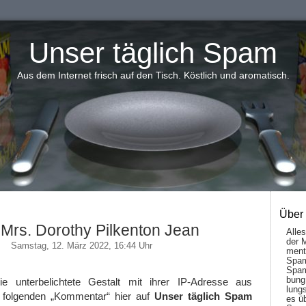
Unser täglich Spam
Aus dem Internet frisch auf den Tisch. Köstlich und aromatisch.
Über
 Mrs. Dorothy Pilkenton Jean
Alle
der 
Samstag, 12. März 2022, 16:44 Uhr
men­t
Spam
Spam
bung
e unterbelichtete Gestalt mit ihrer IP-Adresse aus
lungs
n folgenden „Kommentar“ hier auf
Unser täglich Spam
es ü