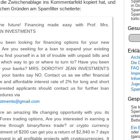
Spam
 die Zwischenablage ins Kommentarfeld kopiert hat, und
in Do
lichen Gründen am Spamfilter scheiterte:
Spam
Spam
tür­l
e future! Financing made easy with Prof. Mrs.
Gesu
N INVESTMENTS
u been looking for financing options for your new
, Are you seeking for a loan to expand your existing
Erklä
 find yourself in a bit of trouble with unpaid bills and
Arch
 which way to go or where to turn to? Have you been
Die 
by your banks? MRS. DOROTHY JEAN INVESTMENTS
FAQ
Impr
your banks say NO. Contact us as we offer financial
Info
ow and affordable interest rate of 2% for long and short
Juge
erested applicants should contact us for further loan
Spa
cedures via
Gesp
estments@gmail.com
Sie 
Spen
re an amazing life changing opportunity with you. its
unte
/ Forex trading options, Are you interested in earning a
Bette
ome through binary/forex trade? or crypto currency
Ein 
estment of $200 can get you a return of $2,840 in 7 days
oder
(gan
nvest in all profitable projects with cryptocurrencies. It