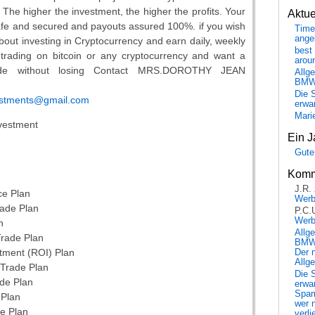
The higher the investment, the higher the profits. Your
Aktu
afe and secured and payouts assured 100%. if you wish
Time
ange
out investing in Cryptocurrency and earn daily, weekly
best 
trading on bitcoin or any cryptocurrency and want a
arou
rade without losing Contact MRS.DOROTHY JEAN
Allg
BM
Die 
estments@gmail.com
erwar
Mari
nvestment
Ein J
Gute
Komm
J.R.
ce Plan
Wer
rade Plan
P.C.
Wer
n
Allg
Trade Plan
BMW 
tment (ROI) Plan
Der 
Allg
 Trade Plan
Die 
de Plan
erwar
Spa
 Plan
wer n
de Plan
verli