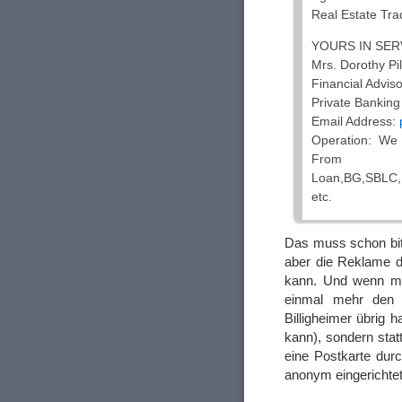
Real Estate Tra
YOURS IN SER
Mrs. Dorothy Pi
Financial Advis
Private Banking
Email Address:
Operation: We 
From 
Loan,BG,SBL
etc.
Das muss schon bit
aber die Reklame d
kann. Und wenn ma
einmal mehr den 
Billigheimer übrig 
kann), sondern stat
eine Postkarte durc
anonym eingericht