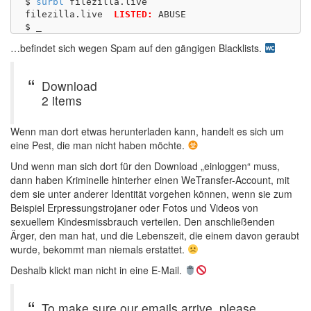
$ 
surbl
 filezilla.live

filezilla.live	
LISTED:
 ABUSE 

…befindet sich wegen Spam auf den gängigen Blacklists.
Download
2 items
Wenn man dort etwas herunterladen kann, handelt es sich um
eine Pest, die man nicht haben möchte.
Und wenn man sich dort für den Download „einloggen“ muss,
dann haben Kriminelle hinterher einen WeTransfer-Account, mit
dem sie unter anderer Identität vorgehen können, wenn sie zum
Beispiel Erpressungstrojaner oder Fotos und Videos von
sexuellem Kindesmissbrauch verteilen. Den anschließenden
Ärger, den man hat, und die Lebenszeit, die einem davon geraubt
wurde, bekommt man niemals erstattet.
Deshalb klickt man nicht in eine E-Mail.
To make sure our emails arrive, please