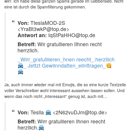
wirr
. Ich habe diese ganzen Spams gerade im Glibbersieb. Nicht
eine ist durch die Spamfilterung gekommen.
Von:
TteslaMOD-2S
<YraBt3wkP@top.de>
Antwort an:
IqStPaHHO@top.de
Betreff:
Wir gratullieren lIhnen recht
herrzlich.
_Wirr_gratuliiieren_hnen reecht_.herzliich
_ Jettzt Gewiinndatten_eiinttragen_
Ja, auch immer wieder mal mit Emojis, die so eine kurze Textzeile
voller Verschreiber wohl interessant aussehen lassen sollen. Und
wenn das noch nicht „interessant“ genug ist, auch mit…
Von:
Teslla
<2N62vuDJm@top.de>
Betreff:
Wirr gratuliieren Ihnen reecht
herzliich.