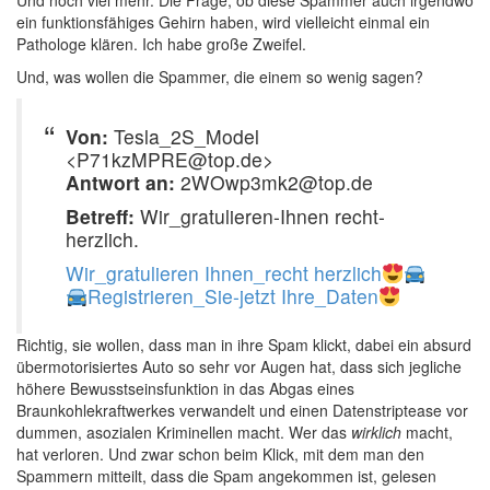
Und noch viel mehr. Die Frage, ob diese Spammer auch irgendwo
ein funktionsfähiges Gehirn haben, wird vielleicht einmal ein
Pathologe klären. Ich habe große Zweifel.
Und, was wollen die Spammer, die einem so wenig sagen?
Von:
Tesla_2S_Model
<P71kzMPRE@top.de>
Antwort an:
2WOwp3mk2@top.de
Betreff:
Wir_gratulieren-Ihnen recht-
herzlich.
Wir_gratulieren Ihnen_recht herzlich
Registrieren_Sie-jetzt Ihre_Daten
Richtig, sie wollen, dass man in ihre Spam klickt, dabei ein absurd
übermotorisiertes Auto so sehr vor Augen hat, dass sich jegliche
höhere Bewusstseinsfunktion in das Abgas eines
Braunkohlekraftwerkes verwandelt und einen Datenstriptease vor
dummen, asozialen Kriminellen macht. Wer das
wirklich
macht,
hat verloren. Und zwar schon beim Klick, mit dem man den
Spammern mitteilt, dass die Spam angekommen ist, gelesen