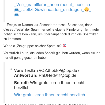
_Wirr_gratuliieren_hnen reecht_.herzlich
_. Jettzt Gewinndatten_einttragen_
_
…Emojis im Namen zur Absenderadresse. So schade, dass
dieses „Tesla“ der Spammer seine eigene Firmierung nicht mehr
richtig schreiben kann, um überhaupt noch durch die Spamfilter
zu kommen.
Wer die „Zielgruppe“ solcher Spam ist?
Vermutlich Leute, die jeden Scheiß glauben würden, wenn sie ihn
nur oft genug gesehen haben.
Von:
Teslla <VOZJhpbkP@top.de>
Antwort an:
RhDHedv1t@top.de
Betreff:
Wirr gratuliieren Ihnen reecht
herzliich.
Wirr gratuliieren Ihnen reecht herzliich.