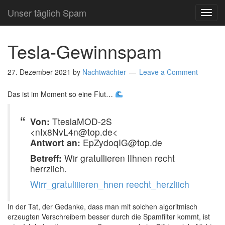
Unser täglich Spam
TOG
NAVI
Tesla-Gewinnspam
27. Dezember 2021
by
Nachtwächter
Leave a Comment
Das ist im Moment so eine Flut…
Von:
TteslaMOD-2S
<nIx8NvL4n@top.de<
Antwort an:
EpZydoqIG@top.de
Betreff:
Wir gratullieren lIhnen recht
herrzlich.
Wirr_gratuliiieren_hnen reecht_herzliich
In der Tat, der Gedanke, dass man mit solchen algoritmisch
erzeugten Verschreibern besser durch die Spamfilter kommt, ist