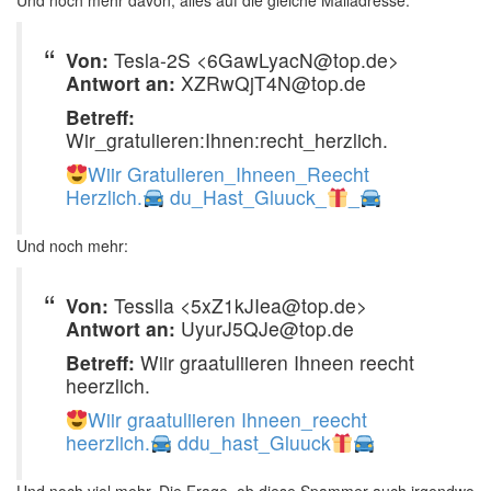
Und noch mehr davon, alles auf die gleiche Mailadresse:
Von:
Tesla-2S <6GawLyacN@top.de>
Antwort an:
XZRwQjT4N@top.de
Betreff:
Wir_gratulieren:Ihnen:recht_herzlich.
Wiir Gratulieren_Ihneen_Reecht
Herzlich.
du_Hast_Gluuck_
_
Und noch mehr:
Von:
Tesslla <5xZ1kJIea@top.de>
Antwort an:
UyurJ5QJe@top.de
Betreff:
Wiir graatuliieren Ihneen reecht
heerzlich.
Wiir graatuliieren Ihneen_reecht
heerzlich.
ddu_hast_Gluuck