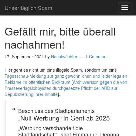
Unser täglich Spam
TOG
NAVI
Gefällt mir, bitte überall
nachahmen!
17. September 2021
by
Nachtwächter
1 Comment
Hier geht es nicht um eine illegale Spam, sondern um eine
Tagesschau-Meldung zur ganz gewöhnlichen und leider legalen
Reklame im öffentlichen Blickraum
[
Archivversion gegen die von
Presseverlagslobbyisten durchgesetzte Pflicht der ARD zur
Depublizierung ihrer Inhalte
].
Beschluss des Stadtparlaments
„Null Werbung“ in Genf ab 2025
„Werbung verschandelt die
Stadtlandschaft“, sagt Emmanuel Deonna