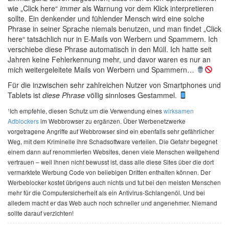
wie „Click here“
immer
als Warnung vor dem Klick interpretieren
sollte. Ein denkender und fühlender Mensch wird eine solche
Phrase in seiner Sprache niemals benutzen, und man findet „Click
here“ tatsächlich nur in E-Mails von Werbern und Spammern. Ich
verschiebe diese Phrase automatisch in den Müll. Ich hatte seit
Jahren keine Fehlerkennung mehr, und davor waren es nur an
mich weitergeleitete Mails von Werbern und Spammern…
Für die inzwischen sehr zahlreichen Nutzer von Smartphones und
Tablets ist
diese Phrase
völlig sinnloses Gestammel.
¹Ich empfehle, diesen Schutz um die Verwendung eines
wirksamen
Adblockers
im Webbrowser zu ergänzen. Über Werbenetzwerke
vorgetragene Angriffe auf Webbrowser sind ein ebenfalls sehr gefährlicher
Weg, mit dem Kriminelle ihre Schadsoftware verteilen. Die Gefahr begegnet
einem dann auf renommierten Websites, denen viele Menschen weitgehend
vertrauen – weil ihnen nicht bewusst ist, dass alle diese Sites über die dort
vermarktete Werbung Code von beliebigen Dritten enthalten können. Der
Werbeblocker kostet übrigens auch nichts und tut bei den meisten Menschen
mehr für die Computersicherheit als ein Antivirus-Schlangenöl. Und bei
alledem macht er das Web auch noch schneller und angenehmer. Niemand
sollte darauf verzichten!