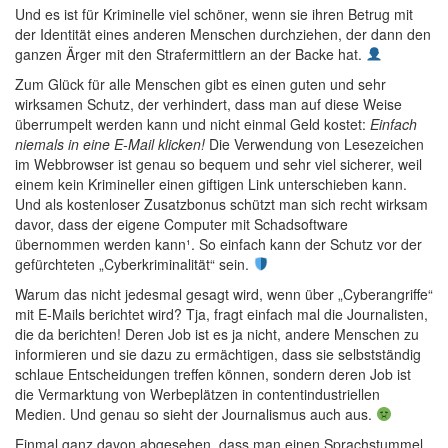
Und es ist für Kriminelle viel schöner, wenn sie ihren Betrug mit
der Identität eines anderen Menschen durchziehen, der dann den
ganzen Ärger mit den Strafermittlern an der Backe hat.
Zum Glück für alle Menschen gibt es einen guten und sehr
wirksamen Schutz, der verhindert, dass man auf diese Weise
überrumpelt werden kann und nicht einmal Geld kostet:
Einfach
niemals in eine E-Mail klicken!
Die Verwendung von Lesezeichen
im Webbrowser ist genau so bequem und sehr viel sicherer, weil
einem kein Krimineller einen giftigen Link unterschieben kann.
Und als kostenloser Zusatzbonus schützt man sich recht wirksam
davor, dass der eigene Computer mit Schadsoftware
übernommen werden kann¹. So einfach kann der Schutz vor der
gefürchteten „Cyberkriminalität“ sein.
Warum das nicht jedesmal gesagt wird, wenn über „Cyberangriffe“
mit E-Mails berichtet wird? Tja, fragt einfach mal die Journalisten,
die da berichten! Deren Job ist es ja nicht, andere Menschen zu
informieren und sie dazu zu ermächtigen, dass sie selbstständig
schlaue Entscheidungen treffen können, sondern deren Job ist
die Vermarktung von Werbeplätzen in contentindustriellen
Medien. Und genau so sieht der Journalismus auch aus.
Einmal ganz davon abgesehen, dass man einen Sprachstummel