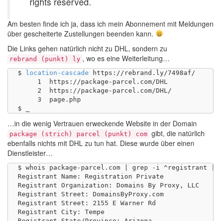
rights reserved.
Am besten finde ich ja, dass ich mein Abonnement mit Meldungen
über gescheiterte Zustellungen beenden kann.
Die Links gehen natürlich nicht zu DHL, sondern zu
, wo es eine Weiterleitung…
rebrand (punkt) ly
$ 
location-cascade
 https://rebrand.ly/7498af/

     1	https://package-parcel.com/DHL

     2	https://package-parcel.com/DHL/

     3	page.php

…in die wenig Vertrauen erweckende Website in der Domain
gibt, die natürlich
package (strich) parcel (punkt) com
ebenfalls nichts mit DHL zu tun hat. Diese wurde über einen
Dienstleister…
$ whois package-parcel.com | grep -i ^registrant | s
Registrant Name: Registration Private

Registrant Organization: Domains By Proxy, LLC

Registrant Street: DomainsByProxy.com

Registrant Street: 2155 E Warner Rd

Registrant City: Tempe

Registrant State/Province: Arizona
