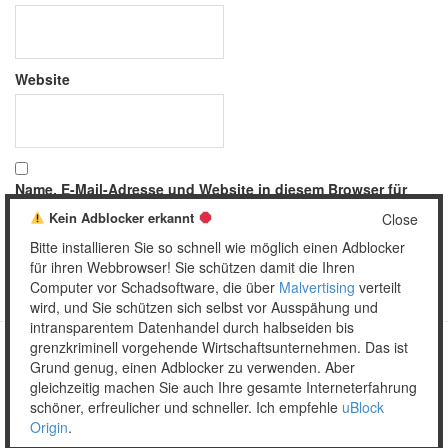
Website
Name, E-Mail-Adresse und Website in diesem Browser für
meinen nächsten Kommentar speichern.
Kein Adblocker erkannt
Close
Bitte installieren Sie so schnell wie möglich einen Adblocker
für ihren Webbrowser! Sie schützen damit die Ihren
Computer vor Schadsoftware, die über
Malvertising
verteilt
wird, und Sie schützen sich selbst vor Ausspähung und
intransparentem Datenhandel durch halbseiden bis
grenzkriminell vorgehende Wirtschaftsunternehmen. Das ist
Grund genug, einen Adblocker zu verwenden. Aber
Copyright © 2026 Unser täglich Spam.
gleichzeitig machen Sie auch Ihre gesamte Interneterfahrung
Mobile
WordPress Theme by themehall.com
schöner, erfreulicher und schneller. Ich empfehle
uBlock
Origin
.