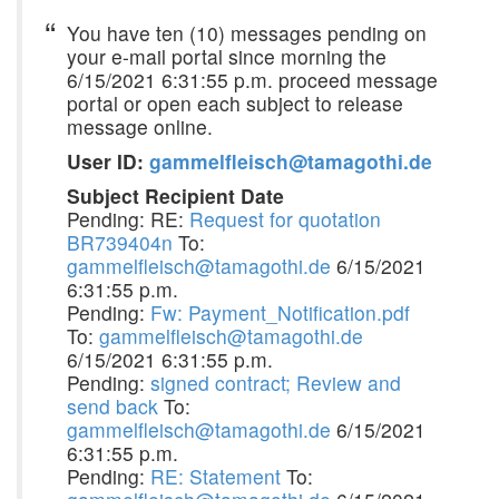
You have ten (10) messages pending on
your e-mail portal since morning the
6/15/2021 6:31:55 p.m. proceed message
portal or open each subject to release
message online.
User ID:
gammelfleisch@tamagothi.de
Subject Recipient Date
Pending: RE:
Request for quotation
BR739404n
To:
gammelfleisch@tamagothi.de
6/15/2021
6:31:55 p.m.
Pending:
Fw: Payment_Notification.pdf
To:
gammelfleisch@tamagothi.de
6/15/2021 6:31:55 p.m.
Pending:
signed contract; Review and
send back
To:
gammelfleisch@tamagothi.de
6/15/2021
6:31:55 p.m.
Pending:
RE: Statement
To: