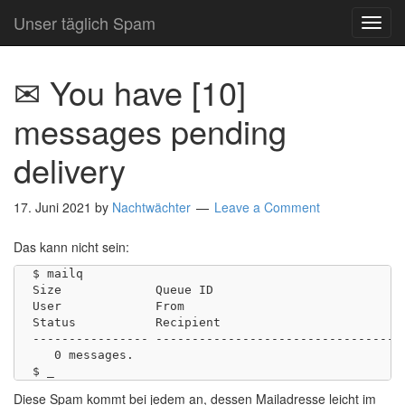
Unser täglich Spam
TOG
NAVI
✉ You have [10]
messages pending
delivery
17. Juni 2021
by
Nachtwächter
Leave a Comment
Das kann nicht sein:
$ mailq

Size             Queue ID                           
User             From

Status           Recipient

---------------- -----------------------------------
   0 messages.

Diese Spam kommt bei jedem an, dessen Mailadresse leicht im