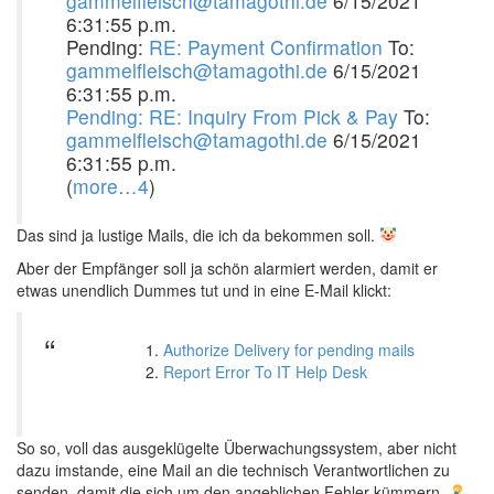
gammelfleisch@tamagothi.de
6/15/2021
6:31:55 p.m.
Pending:
RE: Payment Confirmation
To:
gammelfleisch@tamagothi.de
6/15/2021
6:31:55 p.m.
Pending: RE: Inquiry From Pick & Pay
To:
gammelfleisch@tamagothi.de
6/15/2021
6:31:55 p.m.
(
more…4
)
Das sind ja lustige Mails, die ich da bekommen soll.
Aber der Empfänger soll ja schön alarmiert werden, damit er
etwas unendlich Dummes tut und in eine E-Mail klickt:
Authorize Delivery for pending mails
Report Error To IT Help Desk
So so, voll das ausgeklügelte Überwachungssystem, aber nicht
dazu imstande, eine Mail an die technisch Verantwortlichen zu
senden, damit die sich um den angeblichen Fehler kümmern.