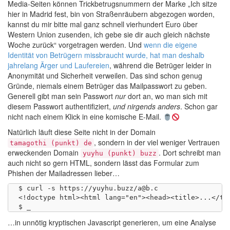
Media-Seiten können Trickbetrugsnummern der Marke „Ich sitze
hier in Madrid fest, bin von Straßenräubern abgezogen worden,
kannst du mir bitte mal ganz schnell vierhundert Euro über
Western Union zusenden, ich gebe sie dir auch gleich nächste
Woche zurück“ vorgetragen werden. Und
wenn die eigene
Identität von Betrügern missbraucht wurde, hat man deshalb
jahrelang Ärger und Laufereien
, während die Betrüger leider in
Anonymität und Sicherheit verweilen. Das sind schon genug
Gründe, niemals einem Betrüger das Mailpasswort zu geben.
Generell gibt man sein Passwort
nur
dort an, wo man sich mit
diesem Passwort authentifiziert,
und nirgends anders
. Schon gar
nicht nach einem Klick in eine komische E-Mail.
Natürlich läuft diese Seite nicht in der Domain
, sondern in der viel weniger Vertrauen
tamagothi (punkt) de
erweckenden Domain
. Dort schreibt man
yuyhu (punkt) buzz
auch nicht so gern HTML, sondern lässt das Formular zum
Phishen der Mailadressen lieber…
$ curl -s https://yuyhu.buzz/a@b.c

<!doctype html><html lang="en"><head><title>...</ti
…in unnötig kryptischen Javascript generieren, um eine Analyse