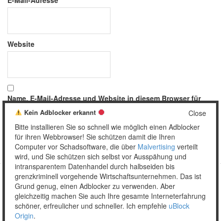
E-Mail-Adresse
*
Website
Name, E-Mail-Adresse und Website in diesem Browser für
meinen nächsten Kommentar speichern.
Kein Adblocker erkannt
Close
Bitte installieren Sie so schnell wie möglich einen Adblocker
für ihren Webbrowser! Sie schützen damit die Ihren
Computer vor Schadsoftware, die über
Malvertising
verteilt
wird, und Sie schützen sich selbst vor Ausspähung und
intransparentem Datenhandel durch halbseiden bis
grenzkriminell vorgehende Wirtschaftsunternehmen. Das ist
Grund genug, einen Adblocker zu verwenden. Aber
Copyright © 2026 Unser täglich Spam.
gleichzeitig machen Sie auch Ihre gesamte Interneterfahrung
Mobile
WordPress Theme by themehall.com
schöner, erfreulicher und schneller. Ich empfehle
uBlock
Origin
.