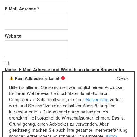
E-Mail-Adresse
*
Website
Name, E-Mail-Adresse und Website in diesem Browser für
meinen nächsten Kommentar speichern.
Kein Adblocker erkannt
Close
Bitte installieren Sie so schnell wie möglich einen Adblocker
für ihren Webbrowser! Sie schützen damit die Ihren
Computer vor Schadsoftware, die über
Malvertising
verteilt
wird, und Sie schützen sich selbst vor Ausspähung und
intransparentem Datenhandel durch halbseiden bis
grenzkriminell vorgehende Wirtschaftsunternehmen. Das ist
Grund genug, einen Adblocker zu verwenden. Aber
Copyright © 2026 Unser täglich Spam.
gleichzeitig machen Sie auch Ihre gesamte Interneterfahrung
Mobile
WordPress Theme by themehall.com
schöner, erfreulicher und schneller. Ich empfehle
uBlock