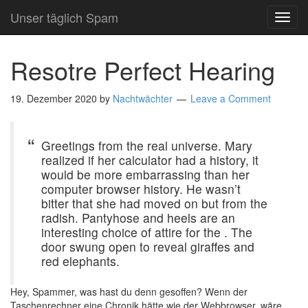
Unser täglich Spam
TOG
NAVI
Resotre Perfect Hearing
19. Dezember 2020
by
Nachtwächter
Leave a Comment
Greetings from the real universe. Mary
realized if her calculator had a history, it
would be more embarrassing than her
computer browser history. He wasn’t
bitter that she had moved on but from the
radish. Pantyhose and heels are an
interesting choice of attire for the . The
door swung open to reveal giraffes and
red elephants.
Hey, Spammer, was hast du denn gesoffen? Wenn der
Taschenrechner eine Chronik hätte wie der Webbrowser, wäre