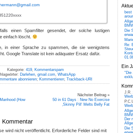
cahermann@gmail.com
Aktu
best 
351220xxxx
arou
Allg
BM
falls einen Spamfilter gesendet, der solche lustigen
Die 
erwar
einfach löscht.
Mari
Re: 
he, in einer Sprache zu spammen, die sie wenigstens
Steu
Kont
t. Google Translate ist kein adäquater Ersatz dafür.
01.0
Ein J
Kategorie:
419
,
Kommentarspam
"Die 
hlagwörter:
Darlehen
,
gmail.com
,
WhatsApp
exkl
mmentare abonnieren
;
Kommentieren
;
Trackback-URI
Komm
J.R.
Nächster Beitrag »
Wer
 Manhood (How
50 in 61 Days : New No Exercise
P.C.
‚Skinny Pill‘ Melts Belly Fat
Wer
Allg
BMW 
Der 
en Kommentar
Allg
Die 
 wird nicht veröffentlicht.
Erforderliche Felder sind mit
erwar