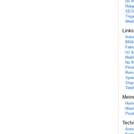
Ist 
Ratge
SEO
Troj
Wer
Link
Anti
BRA
Fake
Ist 
Maili
No M
Phis
Roma
Spa
Stop
Tele
Mein
Hom
Mast
Pixe
Tech
Anme