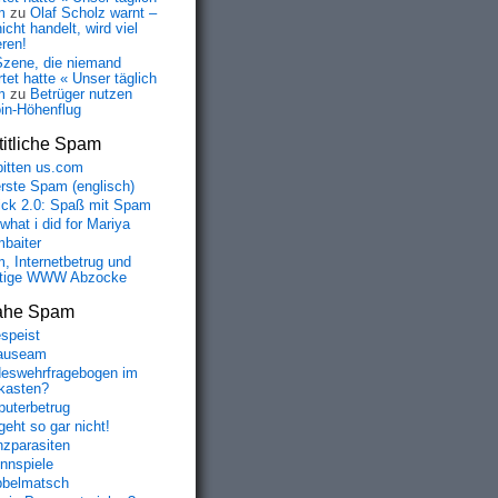
m
zu
Olaf Scholz warnt –
icht handelt, wird viel
eren!
Szene, die niemand
tet hatte « Unser täglich
m
zu
Betrüger nutzen
oin-Höhenflug
itliche Spam
bitten us.com
erste Spam (englisch)
fick 2.0: Spaß mit Spam
 what i did for Mariya
baiter
, Internetbetrug und
tige WWW Abzocke
ahe Spam
speist
auseam
eswehrfragebogen im
fkasten?
uterbetrug
geht so gar nicht!
nzparasiten
nnspiele
belmatsch