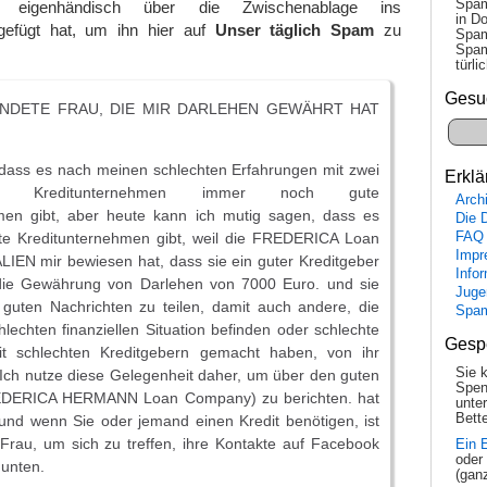
Spam
es eigenhändisch über die Zwischenablage ins
in Do
gefügt hat, um ihn hier auf
Unser täglich Spam
zu
Spam
Spam
tür­l
Gesu
NDETE FRAU, DIE MIR DARLEHEN GEWÄHRT HAT
 dass es nach meinen schlechten Erfahrungen mit zwei
Erklä
chen Kreditunternehmen immer noch gute
Arch
men gibt, aber heute kann ich mutig sagen, dass es
Die 
e Kreditunternehmen gibt, weil die FREDERICA Loan
FAQ
Impr
IEN mir bewiesen hat, dass sie ein guter Kreditgeber
Info
 die Gewährung von Darlehen von 7000 Euro. und sie
Juge
e guten Nachrichten zu teilen, damit auch andere, die
Spa
chlechten finanziellen Situation befinden oder schlechte
Gesp
it schlechten Kreditgebern gemacht haben, von ihr
Sie 
Ich nutze diese Gelegenheit daher, um über den guten
Spen
FEDERICA HERMANN Loan Company) zu berichten. hat
unte
Bette
und wenn Sie oder jemand einen Kredit benötigen, ist
e Frau, um sich zu treffen, ihre Kontakte auf Facebook
Ein 
oder
 unten.
(gan