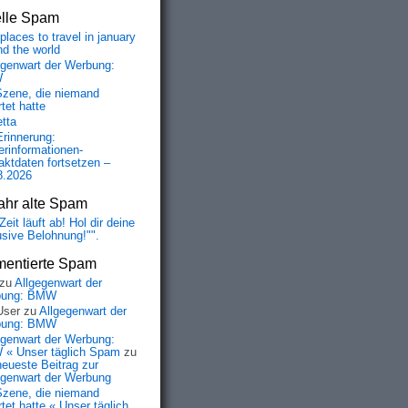
elle Spam
places to travel in january
nd the world
egenwart der Werbung:
W
Szene, die niemand
tet hatte
etta
Erinnerung:
erinformationen-
aktdaten fortsetzen –
8.2026
ahr alte Spam
Zeit läuft ab! Hol dir deine
usive Belohnung!"".
entierte Spam
zu
Allgegenwart der
bung: BMW
User
zu
Allgegenwart der
bung: BMW
egenwart der Werbung:
« Unser täglich Spam
zu
neueste Beitrag zur
egenwart der Werbung
Szene, die niemand
tet hatte « Unser täglich