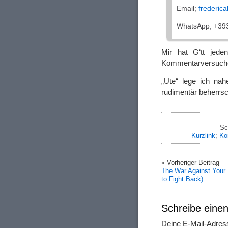
Email;
frederi
WhatsApp; +39
Mir hat G‘tt jeden
Kommentarversuche 
„Ute“ lege ich na
rudimentär beherrsch
Sc
Kurzlink
;
Ko
« Vorheriger Beitrag
The War Against Your
to Fight Back)…
Schreibe ein
Deine E-Mail-Adresse