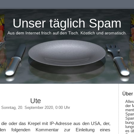
Unser täglich Spam
Aus dem Internet frisch auf den Tisch. Köstlich und aromatisch.
Über
Ute
Alle
der 
Sonntag, 20. September 2020, 0:00 Uhr
men­t
Spam
Spam
bung
, die oder das Krepel mit IP-Adresse aus den USA, der,
lungs
en folgenden Kommentar zur Einleitung eines
es ü