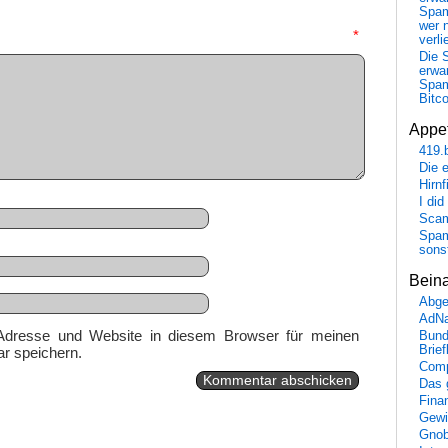
Spa
wer n
mmentar
*
verli
Die 
erwar
Spa
Bitc
Appet
419.
Die 
Hirn
I did
Scam
Spam
sons
Bein
Abge
AdN
Adresse und Website in diesem Browser für meinen
Bund
Brie
r speichern.
Comp
Das 
Fina
Gewi
Gnob