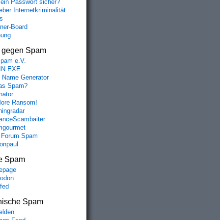
mein Passwort sicher?
ber Internetkriminalität
s
aner-Board
bung
s gegen Spam
spam e.V.
IN.EXE
 Name Generator
das Spam?
nator
ore Ransom!
hingradar
nceScambaiter
mgourmet
 Forum Spam
fonpaul
e Spam
epage
odon
lfed
nische Spam
lden