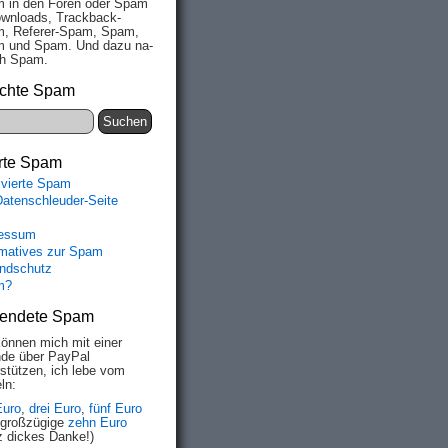
 in den Fo­ren oder Spam
wn­loads, Track­back-
, Re­fe­rer-Spam, Spam,
 und Spam. Und da­zu na­
ich Spam.
chte Spam
rte Spam
ivierte Spam
Datenschleuder-Seite
essum
rmatives zur Spam
ndschutz
m?
endete Spam
können mich mit einer
de über PayPal
rstützen, ich lebe vom
ln:
Euro
,
drei Euro
,
fünf Euro
 großzügige
zehn Euro
z dickes Danke!)