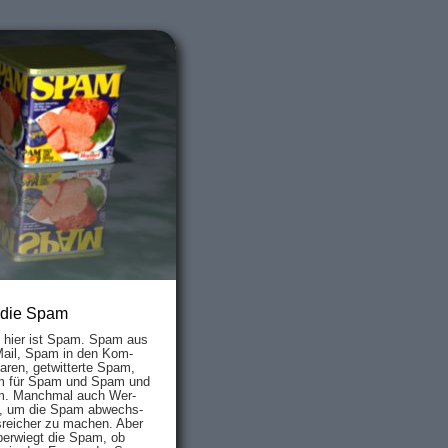
 die Spam
s hier ist Spam. Spam aus
Mail, Spam in den Kom­
aren, ge­twit­ter­te Spam,
 für Spam und Spam und
. Manch­mal auch Wer­
, um die Spam ab­wechs­
­reich­er zu mach­en. Aber
ber­wiegt die Spam, ob