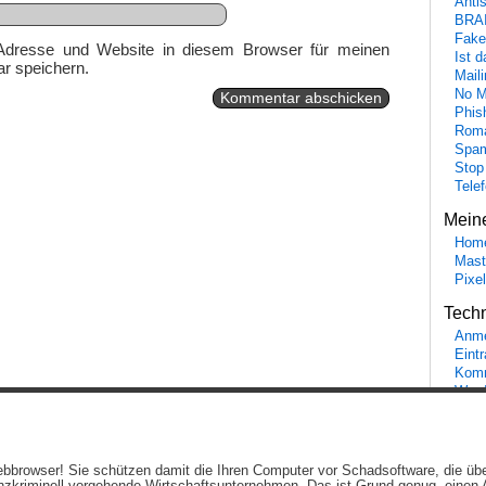
Anti
BRA
Fake
Adresse und Website in diesem Browser für meinen
Ist 
r speichern.
Maili
No M
Phis
Roma
Spa
Stop
Tele
Mein
Hom
Mast
Pixe
Tech
Anme
Eint
Komm
Word
Ein genussvolles Blog von
Elias Schwerdtfeger
(
Lizenz
,
Datenschutzerklärun
 Webbrowser! Sie schützen damit die Ihren Computer vor Schadsoftware, die üb
Beiträge (RSS)
und
Kommentare (RSS)
.