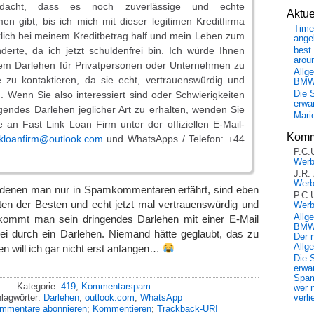
dacht, dass es noch zuverlässige und echte
Aktu
en gibt, bis ich mich mit dieser legitimen Kreditfirma
Time
irklich bei meinem Kreditbetrag half und mein Leben zum
ange
erte, da ich jetzt schuldenfrei bin. Ich würde Ihnen
best 
arou
nem Darlehen für Privatpersonen oder Unternehmen zu
Allg
 zu kontaktieren, da sie echt, vertrauenswürdig und
BM
d. Wenn Sie also interessiert sind oder Schwierigkeiten
Die 
erwar
gendes Darlehen jeglicher Art zu erhalten, wenden Sie
Mari
 an Fast Link Loan Firm unter der offiziellen E-Mail-
Komm
inkloanfirm@outlook.com
und WhatsApps / Telefon: +44
P.C.
Wer
J.R.
Wer
denen man nur in Spamkommentaren erfährt, sind eben
P.C.
ten der Besten und echt jetzt mal vertrauenswürdig und
Wer
Allg
kommt man sein dringendes Darlehen mit einer E-Mail
BMW 
rei durch ein Darlehen. Niemand hätte geglaubt, das zu
Der 
Allg
 will ich gar nicht erst anfangen…
Die 
erwar
Spa
Kategorie:
419
,
Kommentarspam
wer n
lagwörter:
Darlehen
,
outlook.com
,
WhatsApp
verli
mmentare abonnieren
;
Kommentieren
;
Trackback-URI