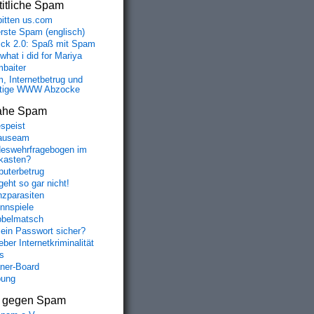
itliche Spam
bitten us.com
erste Spam (englisch)
fick 2.0: Spaß mit Spam
 what i did for Mariya
baiter
, Internetbetrug und
tige WWW Abzocke
ahe Spam
speist
auseam
eswehrfragebogen im
fkasten?
uterbetrug
geht so gar nicht!
nzparasiten
nnspiele
belmatsch
mein Passwort sicher?
ber Internetkriminalität
s
aner-Board
bung
s gegen Spam