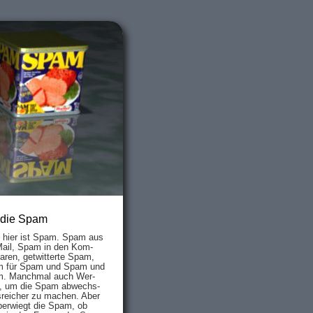
 die Spam
s hier ist Spam. Spam aus
Mail, Spam in den Kom­
aren, ge­twit­ter­te Spam,
 für Spam und Spam und
. Manch­mal auch Wer­
, um die Spam ab­wechs­
­reich­er zu mach­en. Aber
ber­wiegt die Spam, ob