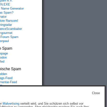
spam e.V.
IN.EXE
 Name Generator
das Spam?
nator
ore Ransom!
hingradar
nceScambaiter
mgourmet
 Forum Spam
fonpaul
e Spam
epage
odon
lfed
nische Spam
lden
rags-Feed
entar-Feed
Press.org
Close
g
)
er
Malvertising
verteilt wird, und Sie schützen sich selbst vor