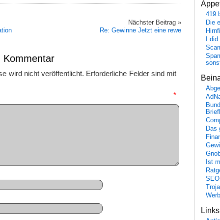
Appet
419.
Nächster Beitrag »
Die 
ation
Re: Gewinne Jetzt eine rewe
Hirn
I did
Scam
Spam
en Kommentar
sons
 wird nicht veröffentlicht.
Erforderliche Felder sind mit
Bein
Abge
mmentar
*
AdN
Bund
Brie
Comp
Das 
Fina
Gewi
Gnob
Ist 
Ratge
SEO
Troj
Wer
Link