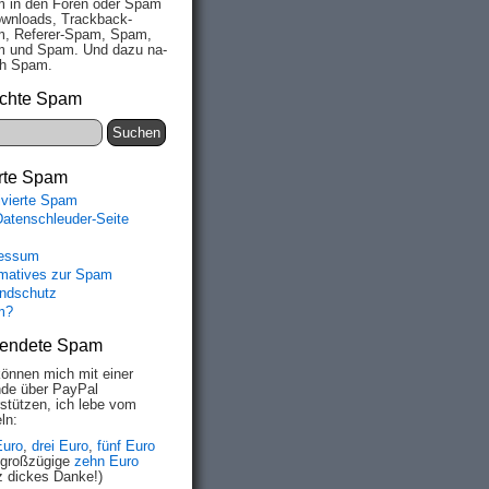
 in den Fo­ren oder Spam
wn­loads, Track­back-
, Re­fe­rer-Spam, Spam,
 und Spam. Und da­zu na­
ich Spam.
chte Spam
rte Spam
ivierte Spam
Datenschleuder-Seite
essum
rmatives zur Spam
ndschutz
m?
endete Spam
können mich mit einer
de über PayPal
rstützen, ich lebe vom
ln:
Euro
,
drei Euro
,
fünf Euro
 großzügige
zehn Euro
z dickes Danke!)