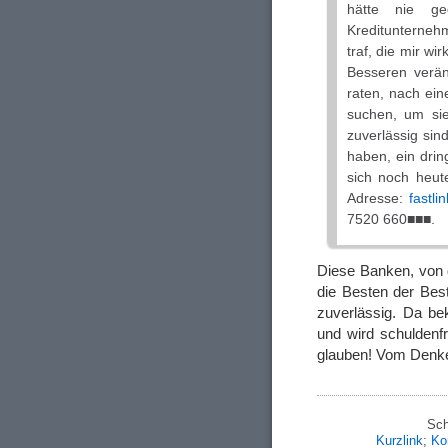
hätte nie ge
Kreditunternehm
traf, die mir w
Besseren veränd
raten, nach ei
suchen, um sie
zuverlässig sin
haben, ein drin
sich noch heute
Adresse:
fastl
7520 660■■■.
Diese Banken, von 
die Besten der Bes
zuverlässig. Da be
und wird schuldenf
glauben! Vom Denken
Sch
Kurzlink
;
Ko