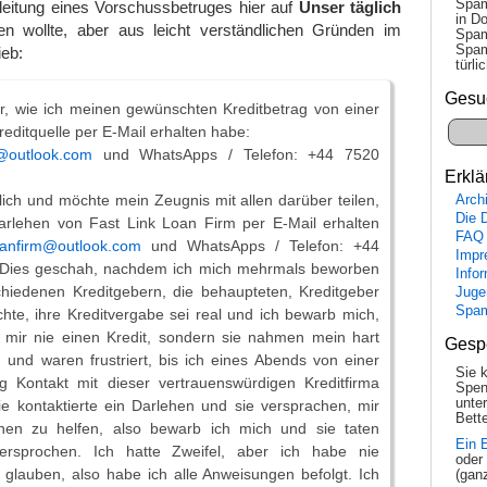
Spam
eitung eines Vorschussbetruges hier auf
Unser täglich
in Do
hen wollte, aber aus leicht verständlichen Gründen im
Spam
Spam
ieb:
tür­l
Gesu
r, wie ich meinen gewünschten Kreditbetrag von einer
reditquelle per E-Mail erhalten habe:
m@outlook.com
und WhatsApps / Telefon: +44 7520
Erklä
klich und möchte mein Zeugnis mit allen darüber teilen,
Arch
Die 
arlehen von Fast Link Loan Firm per E-Mail erhalten
FAQ
loanfirm@outlook.com
und WhatsApps / Telefon: +44
Impr
Dies geschah, nachdem ich mich mehrmals beworben
Info
chiedenen Kreditgebern, die behaupteten, Kreditgeber
Juge
Spa
chte, ihre Kreditvergabe sei real und ich bewarb mich,
 mir nie einen Kredit, sondern sie nahmen mein hart
Gesp
 und waren frustriert, bis ich eines Abends von einer
Sie 
 Kontakt mit dieser vertrauenswürdigen Kreditfirma
Spen
unte
e kontaktierte ein Darlehen und sie versprachen, mir
Bette
hen zu helfen, also bewarb ich mich und sie taten
Ein 
versprochen. Ich hatte Zweifel, aber ich habe nie
oder
 glauben, also habe ich alle Anweisungen befolgt. Ich
(gan