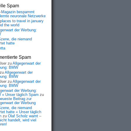
elle Spam
-Magazin bespammt
lernte neuronale Netzwerke
places to travel in january
nd the world
egenwart der Werbung:
W
Szene, die niemand
tet hatte
etta
entierte Spam
User
zu
Allgegenwart der
bung: BMW
zu
Allgegenwart der
bung: BMW
User
zu
Allgegenwart der
bung: BMW
egenwart der Werbung:
« Unser täglich Spam
zu
neueste Beitrag zur
egenwart der Werbung
Szene, die niemand
tet hatte « Unser täglich
m
zu
Olaf Scholz warnt –
icht handelt, wird viel
eren!