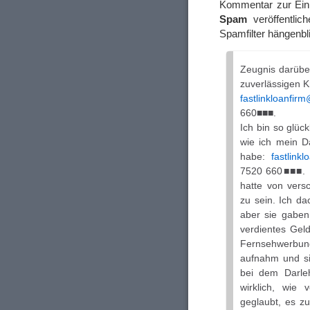
Kommentar zur Einl
Spam
veröffentlic
Spamfilter hängenbl
Zeugnis darübe
zuverlässigen K
fastlinkloanfir
660■■■.
Ich bin so glüc
wie ich mein D
habe:
fastlink
7520 660■■■. 
hatte von vers
zu sein. Ich da
aber sie gaben
verdientes Geld
Fernsehwerbung
aufnahm und si
bei dem Darle
wirklich, wie 
geglaubt, es zu