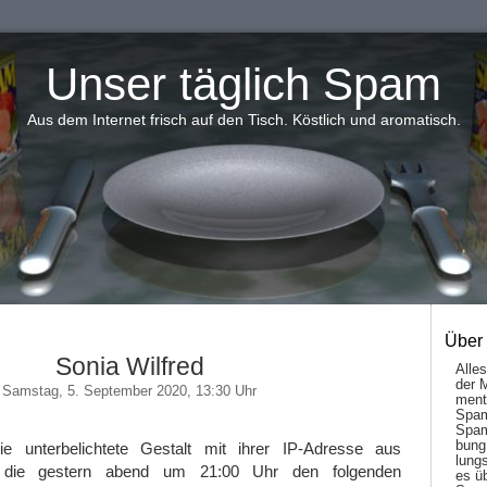
Unser täglich Spam
Aus dem Internet frisch auf den Tisch. Köstlich und aromatisch.
Über
Sonia Wilfred
Alle
der 
Samstag, 5. September 2020, 13:30 Uhr
men­t
Spam
Spam
bung
e unterbelichtete Gestalt mit ihrer IP-Adresse aus
lungs
, die gestern abend um 21:00 Uhr den folgenden
es ü