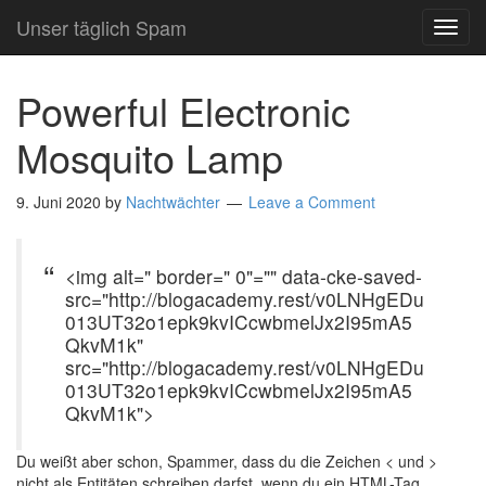
Unser täglich Spam
TOG
NAVI
Powerful Electronic
Mosquito Lamp
9. Juni 2020
by
Nachtwächter
Leave a Comment
<img alt=" border=" 0"="" data-cke-saved-
src="http://blogacademy.rest/v0LNHgEDu
013UT32o1epk9kvICcwbmelJx2I95mA5
QkvM1k"
src="http://blogacademy.rest/v0LNHgEDu
013UT32o1epk9kvICcwbmelJx2I95mA5
QkvM1k">
Du weißt aber schon, Spammer, dass du die Zeichen < und >
nicht als Entitäten schreiben darfst, wenn du ein HTML-Tag