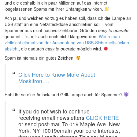
und die deshalb in ein paar Millionen auf das Internet
losgelassenen Spams mit ihrer Unfähigkeit winken.
Ach ja, und welchen Vorzug es haben soll, dass ich die Lampe an
USB statt an eine Netzsteckdose anschließen soll – vom
Spammer aus nicht nachvollziehbaren Gründen
easy to operate
genannt – ist mir auch noch nicht klargeworden.
Wenn man
vielleicht einmal von der Ausbeutung von USB-Sicherheitslücken
absieht
, die dadurch
easy to operate
möglich wird.
Spam ist niemals ein gutes Zeichen.
Click Here to Know More About
Moskitron….
Habt ihr so eine Anlock- und Grill-Lampe auch für Spammer?
If you do not wish to continue
receiving email newsletters
CLICK HERE
or send post-mail To 019 Maple Ave. New
York, NY 10019emain your core interests;
they won’t really change|This could have