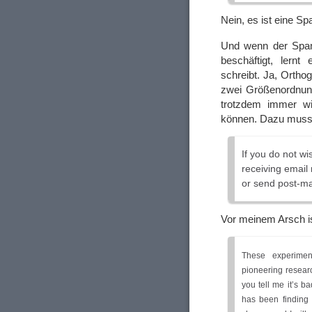
Nein, es ist eine S
Und wenn der Spam
beschäftigt, lernt
schreibt. Ja, Orthog
zwei Größenordnung
trotzdem immer wie
können. Dazu mus
If you do not wi
receiving email
or send post-m
Vor meinem Arsch is
These experimen
pioneering researc
you tell me it’s b
has been finding 