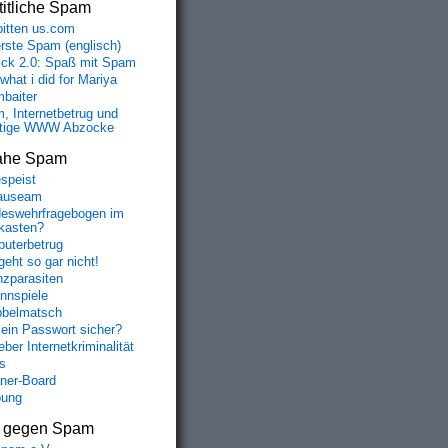
itliche Spam
bitten us.com
erste Spam (englisch)
fick 2.0: Spaß mit Spam
 what i did for Mariya
baiter
, Internetbetrug und
tige WWW Abzocke
ahe Spam
speist
auseam
eswehrfragebogen im
fkasten?
uterbetrug
geht so gar nicht!
nzparasiten
nnspiele
belmatsch
mein Passwort sicher?
ber Internetkriminalität
s
aner-Board
bung
s gegen Spam