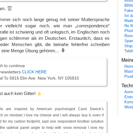
Anti
BRA
pam.
Fake
Ist 
mer sich noch lange genug mit seiner Muttersprache
Maili
 er vielleicht sogar noch, wie man „
correspondence
“
No M
Phis
rafie ist schwierig und oft unlogisch, im Englischen noch
Roma
en schlimmer als im Deutschen. Erstaunlich, dass es
Spa
der Menschen gibt, die beinahe fehlerfrei schreiben
Stop
s eine Menge Übung gehören…
Tele
Mein
sh to continue
Hom
 newsletters
CLICK HERE
Mast
Pixe
ail To 5815 Elm Ave. New York, NY 105815
Tech
Anme
t auch kein Gitter!
Eint
Komm
Word
ts are inspired by American psychologist Carol Dweck’s
h on mindset I love my cheese and I will always buy it, even if
ad for my carbon footprint, said one respondent Another solution
the optimal panel angle to help with snow removal I love my