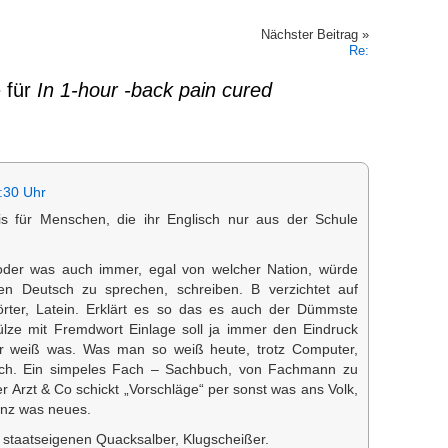
Nächster Beitrag »
Re:
 für
In 1-hour -back pain cured
:30 Uhr
eis für Menschen, die ihr Englisch nur aus der Schule
t oder was auch immer, egal von welcher Nation, würde
n Deutsch zu sprechen, schreiben. B verzichtet auf
rter, Latein. Erklärt es so das es auch der Dümmste
ülze mit Fremdwort Einlage soll ja immer den Eindruck
r weiß was. Was man so weiß heute, trotz Computer,
nich. Ein simpeles Fach – Sachbuch, von Fachmann zu
Arzt & Co schickt „Vorschläge“ per sonst was ans Volk,
anz was neues.
 staatseigenen Quacksalber, Klugscheißer.