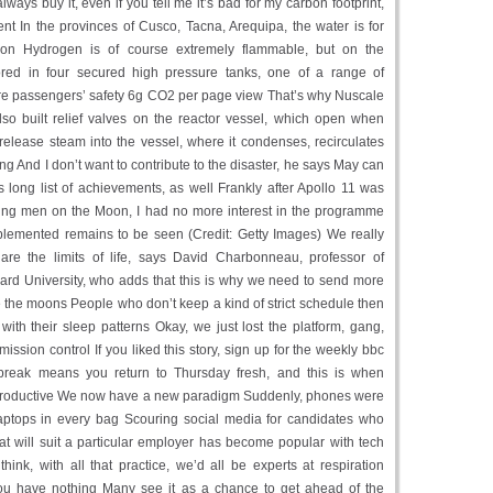
lways buy it, even if you tell me it’s bad for my carbon footprint,
nt In the provinces of Cusco, Tacna, Arequipa, the water is for
on Hydrogen is of course extremely flammable, but on the
tored in four secured high pressure tanks, one of a range of
e passengers’ safety 6g CO2 per page view That’s why Nuscale
so built relief valves on the reactor vessel, which open when
release steam into the vessel, where it condenses, recirculates
ng And I don’t want to contribute to the disaster, he says May can
s long list of achievements, as well Frankly after Apollo 11 was
ding men on the Moon, I had no more interest in the programme
implemented remains to be seen (Credit: Getty Images) We really
re the limits of life, says David Charbonneau, professor of
ard University, who adds that this is why we need to send more
 the moons People who don’t keep a kind of strict schedule then
ith their sleep patterns Okay, we just lost the platform, gang,
ission control If you liked this story, sign up for the weekly bbc
eak means you return to Thursday fresh, and this is when
productive We now have a new paradigm Suddenly, phones were
laptops in every bag Scouring social media for candidates who
at will suit a particular employer has become popular with tech
ink, with all that practice, we’d all be experts at respiration
ou have nothing Many see it as a chance to get ahead of the