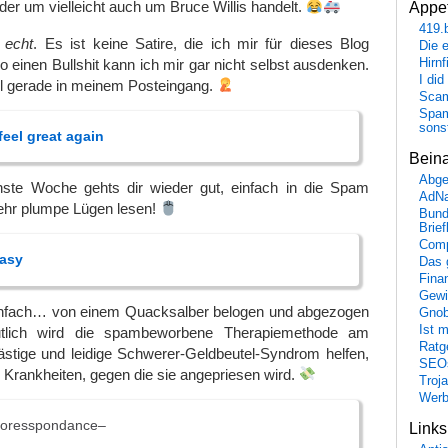
der um vielleicht auch um Bruce Willis handelt.
Appet
419.
t
echt
. Es ist keine Satire, die ich mir für dieses Blog
Die 
 einen Bullshit kann ich mir gar nicht selbst ausdenken.
Hirn
I did
ll gerade in meinem Posteingang.
Scam
Spam
sons
feel great again
Bein
Abge
te Woche gehts dir wieder gut, einfach in die Spam
AdN
ehr plumpe Lügen lesen!
Bund
Brie
Comp
easy
Das 
Fina
Gewi
 einfach… von einem Quacksalber belogen und abgezogen
Gnob
Ist 
tlich wird die spambeworbene Therapiemethode am
Ratge
ästige und leidige Schwerer-Geldbeutel-Syndrom helfen,
SEO
e Krankheiten, gegen die sie angepriesen wird.
Troj
Wer
-coresspondance–
Link