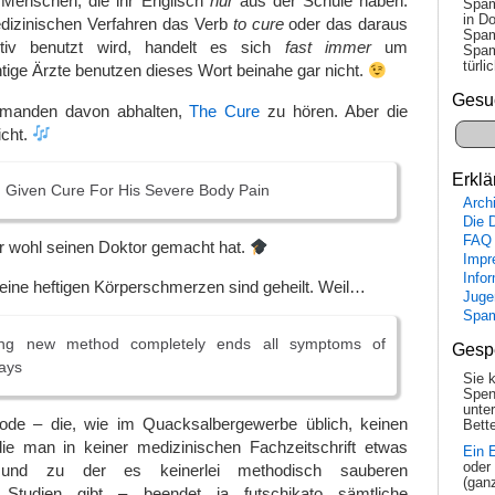
r Menschen, die ihr Englisch
nur
aus der Schule haben:
Spam
in Do
izinischen Verfahren das Verb
to cure
oder das daraus
Spam
tiv benutzt wird, handelt es sich
fast immer
um
Spam
tür­l
tige Ärzte benutzen dieses Wort beinahe gar nicht.
Gesu
iemanden davon abhalten,
The Cure
zu hören. Aber die
cht.
Erklä
g Given Cure For His Severe Body Pain
Arch
Die 
FAQ
r wohl seinen Doktor gemacht hat.
Impr
Info
eine heftigen Körperschmerzen sind geheilt. Weil…
Juge
Spa
ng new method completely ends all symptoms of
Gesp
ays
Sie 
Spen
unte
de – die, wie im Quacksalbergewerbe üblich, keinen
Bette
e man in keiner medizinischen Fachzeitschrift etwas
Ein 
oder
und zu der es keinerlei methodisch sauberen
(gan
n Studien gibt – beendet ja futschikato sämtliche