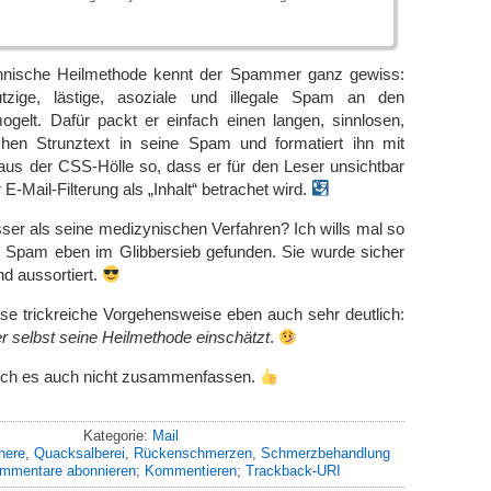
chnische Heilmethode kennt der Spammer ganz gewiss:
zige, lästige, asoziale und illegale Spam an den
ogelt. Dafür packt er einfach einen langen, sinnlosen,
hen Strunztext in seine Spam und formatiert ihn mit
us der CSS-Hölle so, dass er für den Leser unsichtbar
 E-Mail-Filterung als „Inhalt“ betrachet wird.
sser als seine medizynischen Verfahren? Ich wills mal so
e Spam eben im Glibbersieb gefunden. Sie wurde sicher
d aussortiert.
ese trickreiche Vorgehensweise eben auch sehr deutlich:
 selbst seine Heilmethode einschätzt
.
ich es auch nicht zusammenfassen.
Kategorie:
Mail
here
,
Quacksalberei
,
Rückenschmerzen
,
Schmerzbehandlung
mmentare abonnieren
;
Kommentieren
;
Trackback-URI