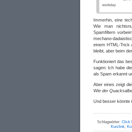
workday
Immerhin, eine te
Wie man nichtsnut
Spamfiltern vorbeim
mechano-dadaistisc
einem HTML-Trick a
bleibt, aber beim der
Funktioniert das be
sagen: Ich habe di
als Spam erkannt un
Aber eines zeigt di
Wie der Quacksalber
Und besser könnte 
Schlagwörter:
Click 
Kurzlink
;
Ko