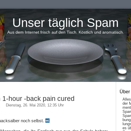
Unser täglich Spam
Aus dem Internet frisch auf den Tisch. Köstlich und aromatisch.
Über
n 1-hour -back pain cured
Alle
der 
Dienstag, 26. Mai 2020, 12:35 Uhr
men­t
Spam
Spam
bung
acksalber noch selbst.
lungs
es ü