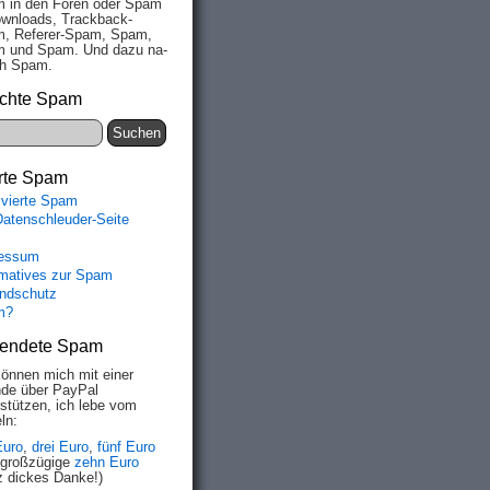
 in den Fo­ren oder Spam
wn­loads, Track­back-
, Re­fe­rer-Spam, Spam,
 und Spam. Und da­zu na­
ich Spam.
chte Spam
rte Spam
ivierte Spam
Datenschleuder-Seite
essum
rmatives zur Spam
ndschutz
m?
endete Spam
können mich mit einer
de über PayPal
rstützen, ich lebe vom
ln:
Euro
,
drei Euro
,
fünf Euro
 großzügige
zehn Euro
z dickes Danke!)