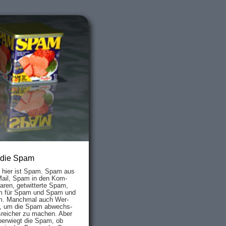
 die Spam
s hier ist Spam. Spam aus
Mail, Spam in den Kom­
aren, ge­twit­ter­te Spam,
 für Spam und Spam und
. Manch­mal auch Wer­
, um die Spam ab­wechs­
­reich­er zu mach­en. Aber
ber­wiegt die Spam, ob