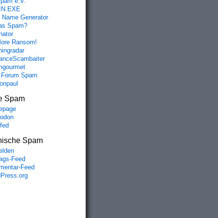
spam e.V.
IN.EXE
 Name Generator
das Spam?
nator
ore Ransom!
hingradar
nceScambaiter
mgourmet
 Forum Spam
fonpaul
e Spam
epage
odon
lfed
nische Spam
lden
rags-Feed
entar-Feed
Press.org