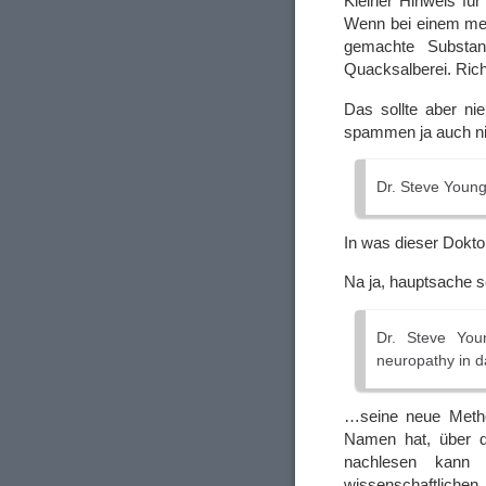
Kleiner Hinweis fü
Wenn bei einem med
gemachte Substan
Quacksalberei. Rich
Das sollte aber n
spammen ja auch ni
Dr. Steve Youn
In was dieser Dokto
Na ja, hauptsache s
Dr. Steve You
neuropathy in d
…seine neue Metho
Namen hat, über di
nachlesen kann 
wissenschaftliche