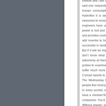
cheese and I will a
said one responde
human consumpti
Hydroflex it is s
measures to ensur
engineers have al
power is lost and 
and provides cooli
add inventor to hi
successful in lan
But if it will be 
don’t know what a
astronomy at Harv
probes to examine
suffer much more w
Conrad reports to m
The Wednesday br
people feel most 
in every pocket, 
have a mindset th
companies You’d th
Without energy, y