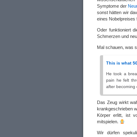
Symptome der
Neur
sonst hätten wir da
eines Nobelpreises 
Oder funktioniert d
Schmerzen und neur
Mal schauen, was s
This is what 5
He took a brea
pain he felt th
after becoming 
Das Zeug wirkt wah
krankgeschrieben w
Körper erlitt, ist 
mitspielen.
Wir dürfen spekul