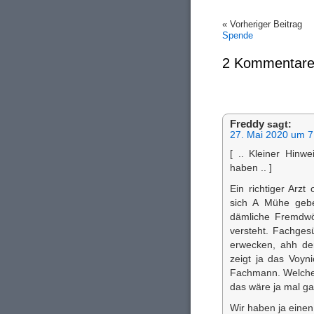
« Vorheriger Beitrag
Spende
2 Kommentare
Freddy
sagt:
27. Mai 2020 um 7
[ .. Kleiner Hinw
haben .. ]
Ein richtiger Arz
sich A Mühe gebe
dämliche Fremdwö
versteht. Fachges
erwecken, ahh de
zeigt ja das Voy
Fachmann. Welcher 
das wäre ja mal g
Wir haben ja einen