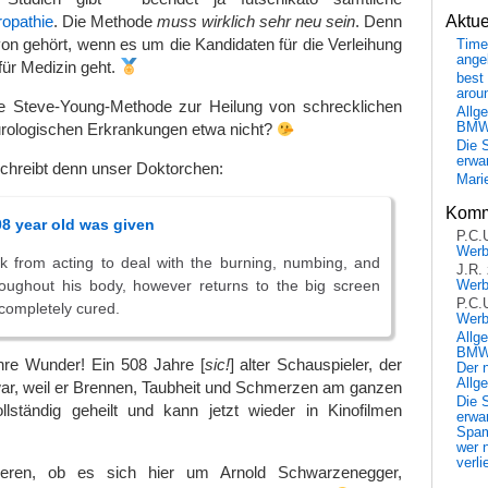
opathie
. Die Methode
muss wirklich sehr neu sein
. Denn
Aktu
von gehört, wenn es um die Kandidaten für die Verleihung
Time
ange
für Medizin geht.
best 
arou
ie
Steve-Young
-Methode zur Heilung von schrecklichen
Allg
BM
ologischen Erkrankungen etwa nicht?
Die 
erwar
chreibt denn unser Doktorchen:
Mari
Komm
08 year old was given
P.C.
Wer
k from acting to deal with the burning, numbing, and
J.R.
roughout his body, however returns to the big screen
Wer
P.C.
completely cured.
Wer
Allg
BMW 
re Wunder! Ein 508 Jahre [
sic!
] alter Schauspieler, der
Der 
Allg
ar, weil er Brennen, Taubheit und Schmerzen am ganzen
Die 
vollständig geheilt und kann jetzt wieder in Kinofilmen
erwar
Spa
wer n
verli
ieren, ob es sich hier um Arnold Schwarzenegger,