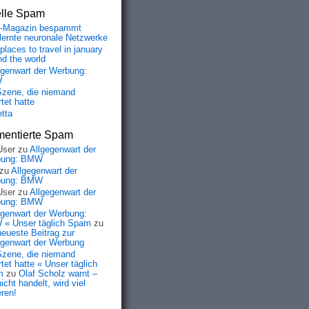
elle Spam
-Magazin bespammt
lernte neuronale Netzwerke
places to travel in january
nd the world
egenwart der Werbung:
W
Szene, die niemand
tet hatte
etta
entierte Spam
User
zu
Allgegenwart der
bung: BMW
zu
Allgegenwart der
bung: BMW
User
zu
Allgegenwart der
bung: BMW
egenwart der Werbung:
« Unser täglich Spam
zu
neueste Beitrag zur
egenwart der Werbung
Szene, die niemand
tet hatte « Unser täglich
m
zu
Olaf Scholz warnt –
icht handelt, wird viel
eren!