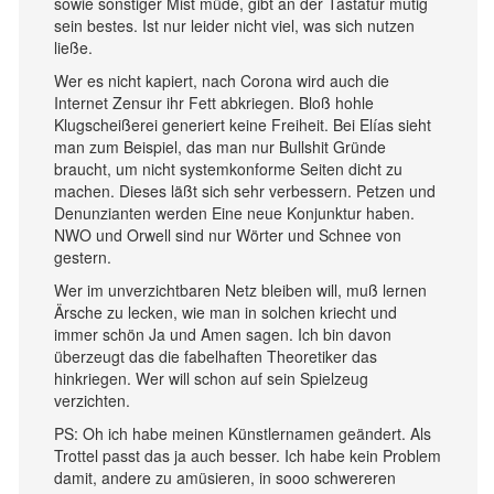
sowie sonstiger Mist müde, gibt an der Tastatur mutig
sein bestes. Ist nur leider nicht viel, was sich nutzen
ließe.
Wer es nicht kapiert, nach Corona wird auch die
Internet Zensur ihr Fett abkriegen. Bloß hohle
Klugscheißerei generiert keine Freiheit. Bei Elías sieht
man zum Beispiel, das man nur Bullshit Gründe
braucht, um nicht systemkonforme Seiten dicht zu
machen. Dieses läßt sich sehr verbessern. Petzen und
Denunzianten werden Eine neue Konjunktur haben.
NWO und Orwell sind nur Wörter und Schnee von
gestern.
Wer im unverzichtbaren Netz bleiben will, muß lernen
Ärsche zu lecken, wie man in solchen kriecht und
immer schön Ja und Amen sagen. Ich bin davon
überzeugt das die fabelhaften Theoretiker das
hinkriegen. Wer will schon auf sein Spielzeug
verzichten.
PS: Oh ich habe meinen Künstlernamen geändert. Als
Trottel passt das ja auch besser. Ich habe kein Problem
damit, andere zu amüsieren, in sooo schwereren