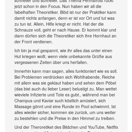
schneller und schneller. Das Thema Permafrost rückt
jetzt schon in den Focus. Nun haben wir all die
fabelhaften Theoretiker. Blöd ist nur der Praktiker kann
damit nichts anfangen, denn er ist vor Ort und tut was
zu tun ist. Allein, Hilfe kriegt er nicht. Hat der die
Schnauze voll, geht er nach Hause. Er kommt klar und
dann dürfen sich die Theoretiker sich ihre Hornhaut an
der Front verdienen.
Ich bin ja mal gespannt, wie ihr alles das unter einen
Hut kriegen wollt, wenn viele unbekannte Grüße aus
vergessenen Zeiten über uns herfallen.
Imnerhin kann man sagen, alles funktioniert wie es soll.
Bei Problemen verdrücken sich Wohlhabende, Reiche
mit allem was sie geklaut haben und sehen dem Pöbel
(das bist auch du lieber Leser) belustigt zu. Man wettet
wieviele Infizierte und Tote es gubt., während man bei
Champus und Kaviar such köstlich amüsiert, sich
Massage gönnt und eine Runde im Pool schwimmt. Ist
alles wieder sicher, kommen sie zurück, um uns weiter
zu bestehlen und die Preise in den Himmel zu treiben.
Und der Theroretiket des Bildchen und YouTube, Netflix