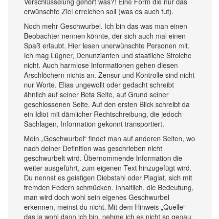
Verschlüsselung gehört was?! Eine Form die nur das
erwünschte Ziel erreichen soll (was es auch tut).
Noch mehr Geschwurbel. Ich bin das was man einen
Beobachter nennen könnte, der sich auch mal einen
Spaß erlaubt. Hier lesen unerwünschte Personen mit.
Ich mag Lügner, Denunzianten und staatliche Strolche
nicht. Auch harmlose Informationen gehen diesen
Arschlöchern nichts an. Zensur und Kontrolle sind nicht
nur Worte. Elias ungewollt oder gedacht schreibt
ähnlich auf seiner Beta Seite, auf Grund seiner
geschlossenen Seite. Auf den ersten Blick schreibt da
ein Idiot mit dämlicher Rechtschreibung, die jedoch
Sachlagen, Information gekonnt transportiert.
Mein „Geschwurbel“ findet man auf anderen Seiten, wo
nach deiner Definition was geschrieben nicht
geschwurbelt wird. Übernommende Information die
weiter ausgeführt, zum eigenen Text hinzugefügt wird.
Du nennst es geistigen Diebstahl oder Plagiat, sich mit
fremden Federn schmücken. Inhaltlich, die Bedeutung,
man wird doch wohl sein eigenes Geschwurbel
erkennen, meinst du nicht. Mit dem Hinweis „Quelle“
das ja wohl dann ich bin, nehme ich es nicht so genau.