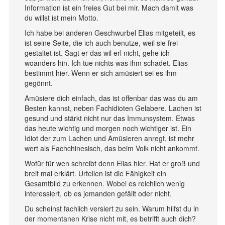
Information ist ein freies Gut bei mir. Mach damit was
du willst ist mein Motto.
Ich habe bei anderen Geschwurbel Elias mitgeteilt, es
ist seine Seite, die ich auch benutze, weil sie frei
gestaltet ist. Sagt er das wil erl nicht, gehe ich
woanders hin. Ich tue nichts was ihm schadet. Elias
bestimmt hier. Wenn er sich amüsiert sei es ihm
gegönnt.
Amüsiere dich einfach, das ist offenbar das was du am
Besten kannst, neben Fachidioten Gelabere. Lachen ist
gesund und stärkt nicht nur das Immunsystem. Etwas
das heute wichtig und morgen noch wichtiger ist. Ein
Idiot der zum Lachen und Amüsieren anregt, ist mehr
wert als Fachchinesisch, das beim Volk nicht ankommt.
Wofür für wen schreibt denn Elias hier. Hat er groß und
breit mal erklärt. Urteilen ist die Fähigkeit ein
Gesamtbild zu erkennen. Wobei es reichlich wenig
interessiert, ob es jemanden gefällt oder nicht.
Du scheinst fachlich versiert zu sein. Warum hilfst du in
der momentanen Krise nicht mit, es betrifft auch dich?