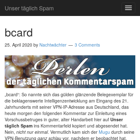
Unser täglich Spam
TOG
NAVI
bcard
25. April 2020
by
Nachtwächter
3 Comments
„bcard“: So nannte sich das gülden glänzende Belegexemplar für
die beklagenswerte Intelligenzentwicklung am Eingang des 21.
Jahrhunderts mit seiner VPN-IP-Adresse aus Deutschland, das
heute morgen den folgenden Kommentar zur Einleitung eines
Vorschussbetruges in guter, alter Handarbeit hier auf
Unser
täglich Spam
ins Kommentarfeld kopiert und abgesendet hat.
Nein,
nicht nur einmal
. Vermutlich kam sich der
Mugu
durch seine
VPN-Benutzung
ganz schlau
vor, nachdem er beobachtet hat,