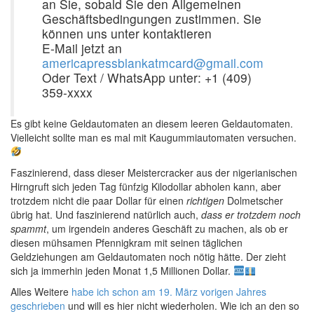
an Sie, sobald Sie den Allgemeinen
Geschäftsbedingungen zustimmen. Sie
können uns unter kontaktieren
E-Mail jetzt an
americapressblankatmcard@gmail.com
Oder Text / WhatsApp unter: +1 (409)
359-xxxx
Es gibt keine Geldautomaten an diesem leeren Geldautomaten.
Vielleicht sollte man es mal mit Kaugummiautomaten versuchen.
Faszinierend, dass dieser Meistercracker aus der nigerianischen
Hirngruft sich jeden Tag fünfzig Kilodollar abholen kann, aber
trotzdem nicht die paar Dollar für einen
richtigen
Dolmetscher
übrig hat. Und faszinierend natürlich auch,
dass er trotzdem noch
spammt
, um irgendein anderes Geschäft zu machen, als ob er
diesen mühsamen Pfennigkram mit seinen täglichen
Geldziehungen am Geldautomaten noch nötig hätte. Der zieht
sich ja immerhin jeden Monat 1,5 Millionen Dollar.
Alles Weitere
habe ich schon am 19. März vorigen Jahres
geschrieben
und will es hier nicht wiederholen. Wie ich an den so