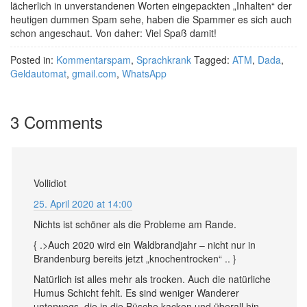
lächerlich in unverstandenen Worten eingepackten „Inhalten“ der
heutigen dummen Spam sehe, haben die Spammer es sich auch
schon angeschaut. Von daher: Viel Spaß damit!
Posted in:
Kommentarspam
,
Sprachkrank
Tagged:
ATM
,
Dada
,
Geldautomat
,
gmail.com
,
WhatsApp
3 Comments
Vollidiot
25. April 2020 at 14:00
Nichts ist schöner als die Probleme am Rande.
{ .>Auch 2020 wird ein Waldbrandjahr – nicht nur in
Brandenburg bereits jetzt „knochentrocken“ .. }
Natürlich ist alles mehr als trocken. Auch die natürliche
Humus Schicht fehlt. Es sind weniger Wanderer
unterwegs, die in die Büsche kacken und überall hin