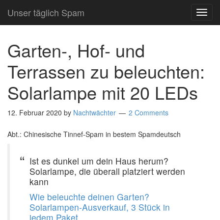
Unser täglich Spam
TOG
NAVI
Garten-, Hof- und
Terrassen zu beleuchten:
Solarlampe mit 20 LEDs
12. Februar 2020
by
Nachtwächter
2 Comments
Abt.: Chinesische Tinnef-Spam in bestem Spamdeutsch
Ist es dunkel um dein Haus herum?
Solarlampe, die überall platziert werden
kann
Wie beleuchte deinen Garten?
Solarlampen-Ausverkauf, 3 Stück in
jedem Paket