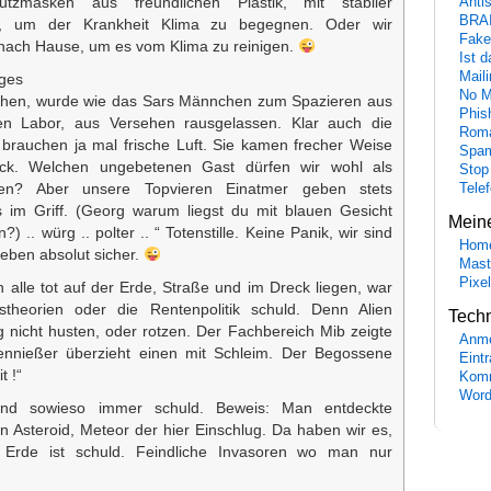
Anti
utzmasken aus freundlichen Plastik, mit stabiler
BRA
, um der Krankheit Klima zu begegnen. Oder wir
Fake
ach Hause, um es vom Klima zu reinigen.
Ist 
Maili
ages
No M
hen, wurde wie das Sars Männchen zum Spazieren aus
Phis
n Labor, aus Versehen rausgelassen. Klar auch die
Roma
 brauchen ja mal frische Luft. Sie kamen frecher Weise
Spa
ück. Welchen ungebetenen Gast dürfen wir wohl als
Stop
Tele
en? Aber unsere Topvieren Einatmer geben stets
s im Griff. (Georg warum liegst du mit blauen Gesicht
Mein
 .. würg .. polter .. “ Totenstille. Keine Panik, wir sind
Hom
eben absolut sicher.
Mast
Pixe
 alle tot auf der Erde, Straße und im Dreck liegen, war
stheorien oder die Rentenpolitik schuld. Denn Alien
Tech
g nicht husten, oder rotzen. Der Fachbereich Mib zeigte
Anme
iennießer überzieht einen mit Schleim. Der Begossene
Eint
t !“
Komm
Word
sind sowieso immer schuld. Beweis: Man entdeckte
en Asteroid, Meteor der hier Einschlug. Da haben wir es,
Erde ist schuld. Feindliche Invasoren wo man nur