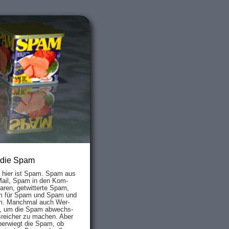
 die Spam
s hier ist Spam. Spam aus
Mail, Spam in den Kom­
aren, ge­twit­ter­te Spam,
 für Spam und Spam und
. Manch­mal auch Wer­
, um die Spam ab­wechs­
­reich­er zu mach­en. Aber
ber­wiegt die Spam, ob