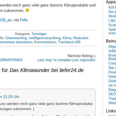
Appet
s werden noch ganz viele ganz dumme Klimaprodukte und
419.
ngen zukommen.
Die 
Hirn
@2b_as
, via
Fefe
.
I did
Scam
Spam
sons
Kategorie:
Sonstiges
lin
,
Greenwashing
,
Intelligenzverachtung
,
Klima
,
Realsatire
Bein
mmentare abonnieren
;
Kommentieren
;
Trackback-URI
Abge
AdN
Bund
Nächster Beitrag »
Brie
FORMATIONEN
‚Last step‘ to complete your registratio!
Comp
Das 
 für
Das Klimawunder bei liefer24.de
Fina
Gewi
Gnob
Ist 
Ratge
SEO
m 21:29 Uhr
Troj
Wer
uf uns werden noch ganz viele ganz dumme Klimaprodukte
istungen zukommen. ]
Link