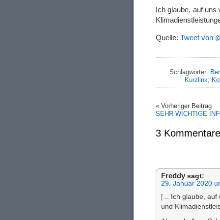
Ich glaube, auf un
Klimadienstleistu
Quelle:
Tweet von 
Schlagwörter:
Ber
Kurzlink
;
Ko
« Vorheriger Beitrag
SEHR WICHTIGE IN
3 Kommentare
Freddy
sagt:
29. Januar 2020 u
[ .. Ich glaube, a
und Klimadienstle