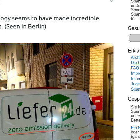
Spam
in Do
Spam
Spam
tür­l
Gesu
Erklä
Arch
Die 
FAQ
Impr
Info
Juge
Spa
Gesp
Sie 
Spen
unte
Bette
Ein 
oder
(gan