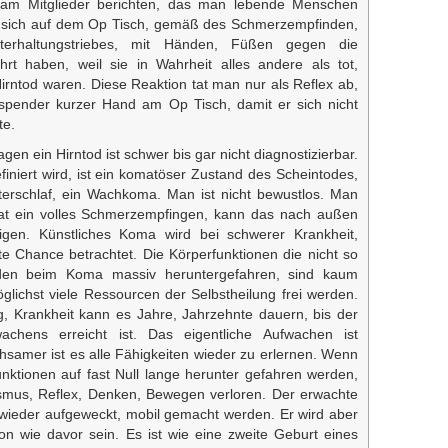
Team Mitglieder berichten, das man lebende Menschen
e sich auf dem Op Tisch, gemäß des Schmerzempfinden,
terhaltungstriebes, mit Händen, Füßen gegen die
t haben, weil sie in Wahrheit alles andere als tot,
rntod waren. Diese Reaktion tat man nur als Reflex ab,
nspender kurzer Hand am Op Tisch, damit er sich nicht
te.
agen ein Hirntod ist schwer bis gar nicht diagnostizierbar.
finiert wird, ist ein komatöser Zustand des Scheintodes,
nterschlaf, ein Wachkoma. Man ist nicht bewustlos. Man
hat ein volles Schmerzempfingen, kann das nach außen
igen. Künstliches Koma wird bei schwerer Krankheit,
zte Chance betrachtet. Die Körperfunktionen die nicht so
rden beim Koma massiv heruntergefahren, sind kaum
lichst viele Ressourcen der Selbstheilung frei werden.
g, Krankheit kann es Jahre, Jahrzehnte dauern, bis der
chens erreicht ist. Das eigentliche Aufwachen ist
amer ist es alle Fähigkeiten wieder zu erlernen. Wenn
unktionen auf fast Null lange herunter gefahren werden,
smus, Reflex, Denken, Bewegen verloren. Der erwachte
ieder aufgeweckt, mobil gemacht werden. Er wird aber
on wie davor sein. Es ist wie eine zweite Geburt eines