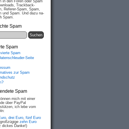
 in den Fo­ren oder Spam
wn­loads, Track­back-
, Re­fe­rer-Spam, Spam,
 und Spam. Und da­zu na­
ich Spam.
chte Spam
rte Spam
ivierte Spam
Datenschleuder-Seite
essum
rmatives zur Spam
ndschutz
m?
endete Spam
können mich mit einer
de über PayPal
rstützen, ich lebe vom
ln:
Euro
,
drei Euro
,
fünf Euro
 großzügige
zehn Euro
z dickes Danke!)