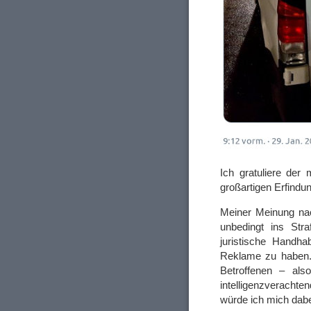
Ich gratuliere der 
großartigen Erfindu
Meiner Meinung nach
unbedingt ins Str
juristische Handh
Reklame zu haben.
Betroffenen – al
intelligenzverach
würde ich mich dabe