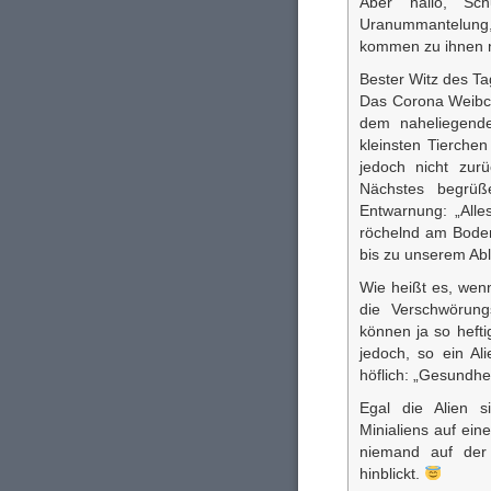
Aber hallo, Sch
Uranummantelung
kommen zu ihnen n
Bester Witz des T
Das Corona Weibc
dem naheliegende
kleinsten Tierchen
jedoch nicht zur
Nächstes begrüß
Entwarnung: „Alle
röchelnd am Boden?)
bis zu unserem Abl
Wie heißt es, wenn
die Verschwörung
können ja so hefti
jedoch, so ein Al
höflich: „Gesundhei
Egal die Alien 
Minialiens auf ein
niemand auf der 
hinblickt.