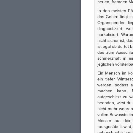
neuen, fremden Men
In den meisten Fä
das Gehirn liegt i
Organspender lie
diagnostiziert, w
narkotisiert. War
nicht sicher ist, d
ist egal ob du tot 
das zum Ausschlac
schmerzhaft in ei
jeglichen vorstell
Ein Mensch im ko
ein tiefer Winter
werden, sodass 
machen kann. B
aufgeschlitzt zu 
beenden, wirst du 
nicht mehr wehren
vollen Bewusstsein
Messer auf dei
rausgesäbelt wird
unbeschreiblich gr