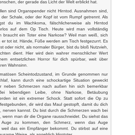
schen, der gerade das Licht der Welt erblickt hat.
llen sind Organspender nicht Hirntod. Ausnahmen sind,
n der Schale, oder der Kopf ist vom Rumpf getrennt. Als
gst du im Wachkoma, fälschlicherweise als Hirntod
ehrlos auf dem Op Tisch. Heute wird man vollständig
um braucht ein Toter eine Narkose? Weil man weiß, sich
as er tot ist. Hände, Füße werden am Tisch festgezurrt. Es
bist oder nicht, als normaler Bürger, bist du bloß Nutzvieh,
hten dient. Hier wird dein wahrer menschlicher Wert
nem entsetzlichen Horror für dich spürbar, weit über
baren Wahnsinn.
matösen Scheintodzustand, im Grunde genommen nur
schlaf, kann durch eine schockartige Situation geweckt
er neben Schmerzen nach außen hin sich bemerkbar
ei lebendigen Leibe, ohne Narkose, Betäubung
werden ist ein extremer Schock. Statt sofort die Op zu
festgebunden, dir wird das Maul gestopft, damit du dich
, nerven kannst. Du bist durch die Schmerzen wach bei
, wenn man dir die Organe rausschneidet. Du siehst das
n Auge zu kommen, den Schmerz, wenn das Auge
, weil das ein Empfänger bekommt. Du stirbst auf eine
ausame Weise, als angeblich Hirntoter.