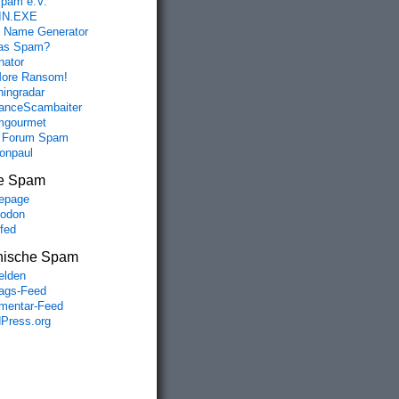
spam e.V.
IN.EXE
 Name Generator
das Spam?
nator
ore Ransom!
hingradar
nceScambaiter
mgourmet
 Forum Spam
fonpaul
e Spam
epage
odon
lfed
nische Spam
lden
rags-Feed
entar-Feed
Press.org