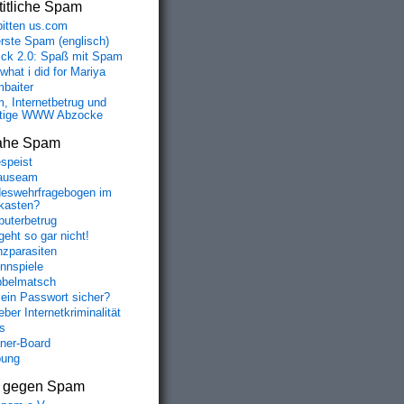
itliche Spam
bitten us.com
erste Spam (englisch)
fick 2.0: Spaß mit Spam
 what i did for Mariya
baiter
, Internetbetrug und
tige WWW Abzocke
ahe Spam
speist
auseam
eswehrfragebogen im
fkasten?
uterbetrug
geht so gar nicht!
nzparasiten
nnspiele
belmatsch
mein Passwort sicher?
ber Internetkriminalität
s
aner-Board
bung
s gegen Spam