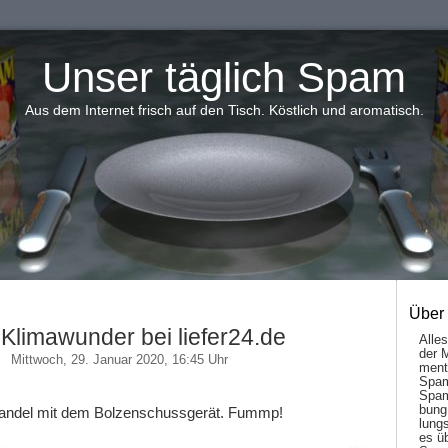
Unser täglich Spam
Aus dem Internet frisch auf den Tisch. Köstlich und aromatisch.
Über
Klimawunder bei liefer24.de
Alle
der 
Mittwoch, 29. Januar 2020, 16:45 Uhr
men­t
Spam
Spam
bung
handel mit dem Bolzenschussgerät. Fummp!
lungs
es ü