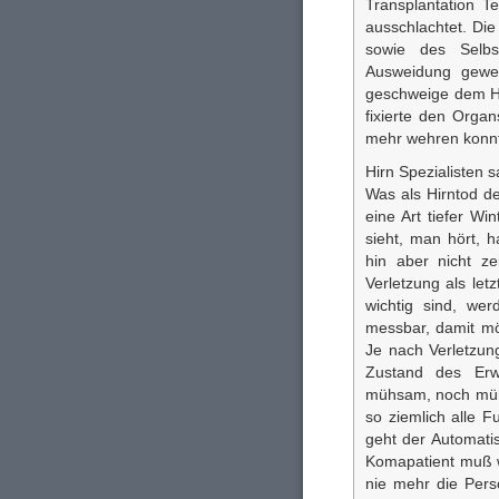
Transplantation 
ausschlachtet. Di
sowie des Selbs
Ausweidung gewehr
geschweige dem Hi
fixierte den Orga
mehr wehren konn
Hirn Spezialisten s
Was als Hirntod de
eine Art tiefer Wi
sieht, man hört, 
hin aber nicht ze
Verletzung als let
wichtig sind, we
messbar, damit mög
Je nach Verletzun
Zustand des Erwa
mühsam, noch mühs
so ziemlich alle F
geht der Automati
Komapatient muß w
nie mehr die Pers