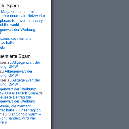
elle Spam
-Magazin bespammt
lernte neuronale Netzwerke
places to travel in january
nd the world
egenwart der Werbung:
W
Szene, die niemand
tet hatte
etta
entierte Spam
User
zu
Allgegenwart der
bung: BMW
zu
Allgegenwart der
bung: BMW
User
zu
Allgegenwart der
bung: BMW
egenwart der Werbung:
« Unser täglich Spam
zu
neueste Beitrag zur
egenwart der Werbung
Szene, die niemand
tet hatte « Unser täglich
m
zu
Olaf Scholz warnt –
icht handelt, wird viel
eren!