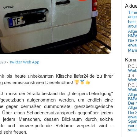
Aktu
Time
ange
best 
arou
Allg
BM
Die 
erwar
Mari
Komm
P.C.
Wer
mir bis heute unbekannten Klitsche liefer24.de zu ihrer
J.R.
Wer
ng des emissionsfreien Dieselmotors!
P.C.
Wer
 muss der Straftatbestand der „Intelligenzbeleidigung“
Allg
BMW 
afgesetzbuch aufgenommen werden, um endlich eine
Der 
abe gegen dermaßen dummdreiste, grenzbetrügerische
Allg
 Über einen Schadenersatzanspruch gegenüber jedem
Die 
erwar
so jedem Menschen, dessen Blickraum durch solche
Spa
tende und hirnverspottende Reklame verpestet wird –
wer n
verli
i sehr freuen.