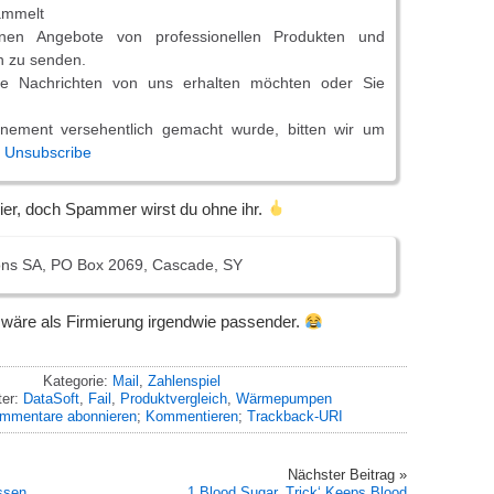
ammelt
en Angebote von professionellen Produkten und
n zu senden.
e Nachrichten von uns erhalten möchten oder Sie
nement versehentlich gemacht wurde, bitten wir um
.
Unsubscribe
 Zier, doch Spammer wirst du ohne ihr.
ions SA, PO Box 2069, Cascade, SY
s wäre als Firmierung irgendwie passender.
Kategorie:
Mail
,
Zahlenspiel
ter:
DataSoft
,
Fail
,
Produktvergleich
,
Wärmepumpen
mmentare abonnieren
;
Kommentieren
;
Trackback-URI
Nächster Beitrag »
assen
1 Blood Sugar ‚Trick‘ Keeps Blood