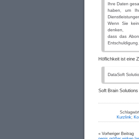
Ihre Daten ges
haben, um Ihn
Dienstleistunge
Wenn Sie kein
denken,
dass das Abon
Entschuldigung
Höflichkeit ist eine
DataSoft Solut
Soft Brain Solution
Schlagwör
Kurzlink
;
Ko
« Vorheriger Beitrag
penis größer wirken l