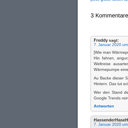
3 Kommentare
Freddy
sagt:
7. Januar 2020 um
[Wie man Wärmepum
Hin fahren, angu
Weltreise ausarte
Wärmepumpe einen
Au Backe dieser Sp
Hintern. Das tut e
Wer den Stand der 
Google Trends rei
Antworten
HassenderHaseH
7. Januar 2020 um