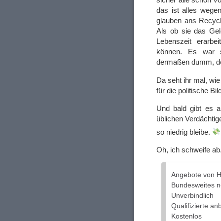
das ist alles wege
glauben ans Recycl
Als ob sie das Gel
Lebenszeit erarb
können. Es war s
dermaßen dumm, des
Da seht ihr mal, wie
für die politische Bi
Und bald gibt es 
üblichen Verdächtig
so niedrig bleibe.
Oh, ich schweife ab.
Angebote von H
Bundesweites n
Unverbindlich
Qualifizierte an
Kostenlos