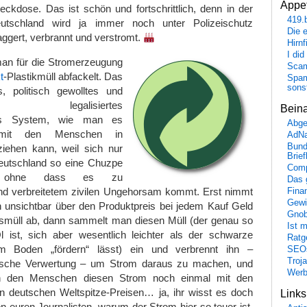
Appet
eckdose. Das ist schön und fortschrittlich, denn in der
419.
utschland wird ja immer noch unter Polizeischutz
Die 
ggert, verbrannt und verstromt.
Hirn
I did
man für die Stromerzeugung
Scam
t
-Plastikmüll abfackelt. Das
Spam
sons
s, politisch gewolltes und
ich legalisiertes
Bein
hes System, wie man es
Abge
 mit den Menschen in
AdN
Bund
iehen kann, weil sich nur
Brie
eutschland so eine Chuzpe
Comp
n, ohne dass es zu
Das 
d verbreitetem zivilen Ungehorsam kommt. Erst nimmt
Fina
Gewi
nsichtbar über den Produktpreis bei jedem Kauf Geld
Gnob
smüll ab, dann sammelt man diesen Müll (der genau so
Ist 
Öl ist, sich aber wesentlich leichter als der schwarze
Ratge
Boden „fördern“ lässt) ein und verbrennt ihn –
SEO
Troj
sche Verwertung – um Strom daraus zu machen, und
Wer
n den Menschen diesen Strom noch einmal mit den
n deutschen Weltspitze-Preisen… ja, ihr wisst es doch
Link
on euren Journalisten, warum der Strom hier so teuer ist,