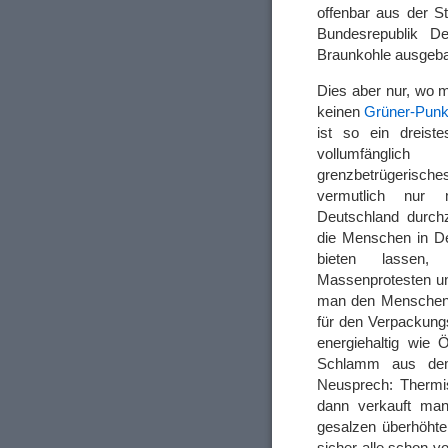
offenbar aus der St
Bundesrepublik De
Braunkohle ausgeba
Dies aber nur, wo 
keinen
Grüner-Punk
ist so ein dreiste
vollumfängl
grenzbetrügerisc
vermutlich nur
Deutschland durchz
die Menschen in D
bieten lasse
Massenprotesten un
man den Menschen u
für den Verpackung
energiehaltig wie 
Schlamm aus dem 
Neusprech: Thermi
dann verkauft ma
gesalzen überhöhte
sicher alle schon v