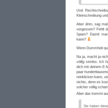
Und Rechtschreibun
Kleinschreibung und
Aber ähm, sag mal,
vergessen? Fehlt da
Spam? Damit man
kann?
Wenn Dummheit quie
Na ja, macht ja nic
völlig sinnlos
. Ich 
dich mit deinem E-
paar hunderttausend
reinklicken kann, u
nichts, denn es kost
solcher völlig scha
Aber das kommt au
Sie haben diese