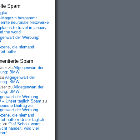
elle Spam
qgka
-Magazin bespammt
lernte neuronale Netzwerke
places to travel in january
nd the world
egenwart der Werbung:
W
Szene, die niemand
tet hatte
entierte Spam
User
zu
Allgegenwart der
bung: BMW
zu
Allgegenwart der
bung: BMW
User
zu
Allgegenwart der
bung: BMW
egenwart der Werbung:
« Unser täglich Spam
zu
neueste Beitrag zur
egenwart der Werbung
Szene, die niemand
tet hatte « Unser täglich
m
zu
Olaf Scholz warnt –
icht handelt, wird viel
eren!