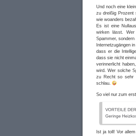
Und noch eine klei
zu dreißig Prozent 
wie woanders bezah
Es ist eine Nullau
wirken lässt. We
Spammer, sondern a
Internetzugängen in
dass er die Intell
dass sie nicht ein
verinnerlicht habe
wird. Wer solche S
zu Recht so sehr v
schlau.
So viel nur zum ers
VORTEILE DE
Geringe Heizkos
Ist ja toll! Vor all