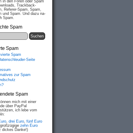
 in den Fo­ren oder Spam
wn­loads, Track­back-
, Re­fe­rer-Spam, Spam,
 und Spam. Und da­zu na­
ich Spam.
chte Spam
rte Spam
ivierte Spam
Datenschleuder-Seite
essum
rmatives zur Spam
ndschutz
m?
endete Spam
können mich mit einer
de über PayPal
rstützen, ich lebe vom
ln:
Euro
,
drei Euro
,
fünf Euro
 großzügige
zehn Euro
z dickes Danke!)