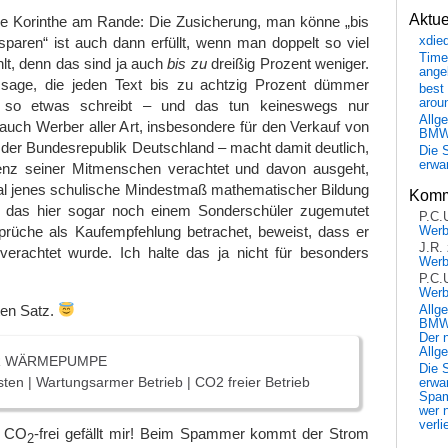
Aktu
ne Korinthe am Rande: Die Zusicherung, man könne „bis
xdie
sparen“ ist auch dann erfüllt, wenn man doppelt so viel
Time
lt, denn das sind ja auch
bis zu
dreißig Prozent weniger.
ange
ssage, die jeden Text bis zu achtzig Prozent dümmer
best 
arou
r so etwas schreibt – und das tun keineswegs nur
Allg
uch Werber aller Art, insbesondere für den Verkauf von
BM
 der Bundesrepublik Deutschland – macht damit deutlich,
Die 
erwar
igenz seiner Mitmenschen verachtet und davon ausgeht,
mal jenes schulische Mindestmaß mathematischer Bildung
Komm
n, das hier sogar noch einem Sonderschüler zugemutet
P.C.
prüche als Kaufempfehlung betrachet, beweist, dass er
Wer
J.R.
erachtet wurde. Ich halte das ja nicht für besonders
Wer
P.C.
Wer
ten Satz.
Allg
BMW 
Der 
Allg
R WÄRMEPUMPE
Die 
ten | Wartungsarmer Betrieb | CO2 freier Betrieb
erwar
Spa
wer n
verli
em CO
-frei gefällt mir! Beim Spammer kommt der Strom
2