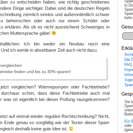
Spam
ber zu entscheiden haben, wie richtig geschriebenes
in Do
ndere Dinge wichtiger. Dabei sind die deutschen Regeln
Spam
Spam
schreibung ziemlich sinnlos und außerordentlich schwer
tür­l
zu beherrschen oder auch nur einem Schüler oder
Gesu
u erklären. Als ob es nicht ausreichend Schwieriges in
chen Muttersprache gäbe!
altlichen: Ich bin weder ein Neubau noch eine
Erklä
Und ich werde in absehbarer Zeit auch nicht dazu.
Arch
Die 
FAQ
ergleichen
Impr
triebe finden und bis zu 30% sparen!
Info
Juge
Spa
 jetzt vergleichen? Wärmepumpen oder Fachbetriebe?
a durchaus schön, dass diese Fachbetriebe auch mal
Gesp
er was ist eigentlich bei dieser Prüfung rausgekommen?
Sie 
Spen
unte
Bette
etzt auf einmal wieder reguläre Rechtschreibung? Nicht,
Ein 
m Ende genau so sorgfältig wie der Texter dieser Spam
oder
rgleich deshalb keine gute Idee ist.
(gan