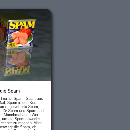
 die Spam
s hier ist Spam. Spam aus
Mail, Spam in den Kom­
aren, ge­twit­ter­te Spam,
 für Spam und Spam und
. Manch­mal auch Wer­
, um die Spam ab­wechs­
­reich­er zu mach­en. Aber
ber­wiegt die Spam, ob