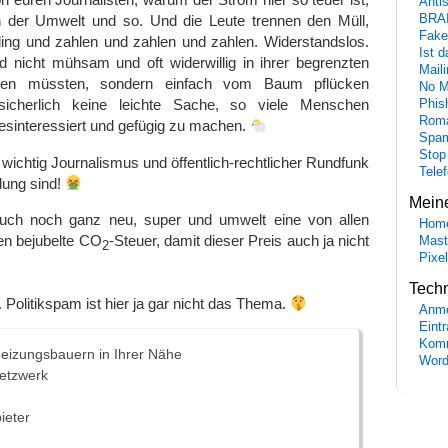
Anti
BRA
n der Umwelt und so. Und die Leute trennen den Müll,
Fake
ing und zahlen und zahlen und zahlen. Widerstandslos.
Ist 
d nicht mühsam und oft widerwillig in ihrer begrenzten
Maili
eiten müssten, sondern einfach vom Baum pflücken
No M
icherlich keine leichte Sache, so viele Menschen
Phis
Roma
interessiert und gefügig zu machen.
Spa
Stop
 wichtig Journalismus und öffentlich-rechtlicher Rundfunk
Tele
ldung sind!
Mein
auch noch ganz neu, super und umwelt eine von allen
Hom
en bejubelte CO
-Steuer, damit dieser Preis auch ja nicht
Mast
2
Pixe
Tech
 Politikspam ist hier ja gar nicht das Thema.
Anme
Eint
Komm
eizungsbauern in Ihrer Nähe
Word
etzwerk
bieter