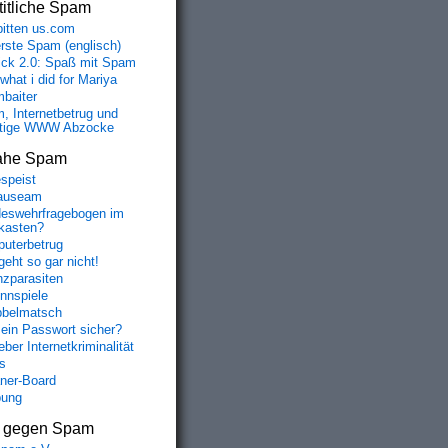
itliche Spam
bitten us.com
erste Spam (englisch)
fick 2.0: Spaß mit Spam
 what i did for Mariya
baiter
, Internetbetrug und
tige WWW Abzocke
ahe Spam
speist
auseam
eswehrfragebogen im
fkasten?
uterbetrug
geht so gar nicht!
nzparasiten
nnspiele
belmatsch
mein Passwort sicher?
ber Internetkriminalität
s
aner-Board
bung
s gegen Spam