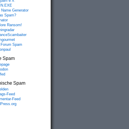
spam e.V.
IN.EXE
 Name Generator
das Spam?
nator
ore Ransom!
hingradar
nceScambaiter
mgourmet
 Forum Spam
fonpaul
e Spam
epage
odon
lfed
nische Spam
lden
rags-Feed
entar-Feed
Press.org