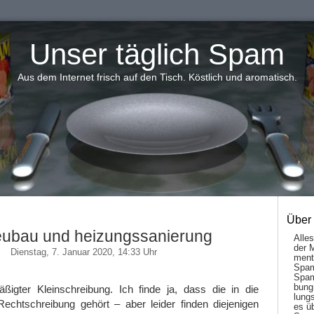
Unser täglich Spam
Aus dem Internet frisch auf den Tisch. Köstlich und aromatisch.
Über
eubau und heizungssanierung
Alle
der 
Dienstag, 7. Januar 2020, 14:33 Uhr
men­t
Spam
Spam
bung
igter Kleinschreibung. Ich finde ja, dass die in die
lungs
 Rechtschreibung gehört – aber leider finden diejenigen
es ü