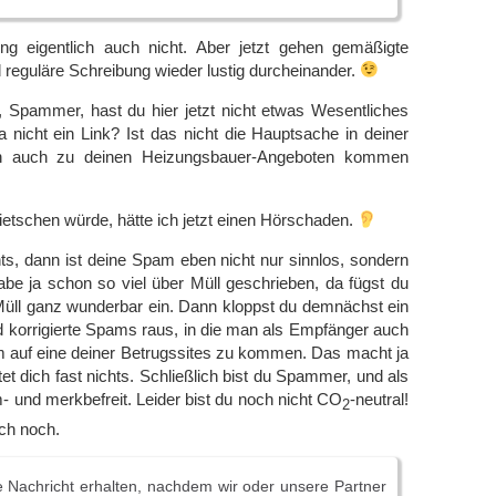
g eigentlich auch nicht. Aber jetzt gehen gemäßigte
 reguläre Schreibung wieder lustig durcheinander.
 Spammer, hast du hier jetzt nicht etwas Wesentliches
 nicht ein Link? Ist das nicht die Hauptsache in deiner
 auch zu deinen Heizungsbauer-Angeboten kommen
tschen würde, hätte ich jetzt einen Hörschaden.
hts, dann ist deine Spam eben nicht nur sinnlos, sondern
habe ja schon so viel über Müll geschrieben, da fügst du
Müll ganz wunderbar ein. Dann kloppst du demnächst ein
 korrigierte Spams raus, in die man als Empfänger auch
m auf eine deiner Betrugssites zu kommen. Das macht ja
et dich fast nichts. Schließlich bist du Spammer, und als
m- und merkbefreit. Leider bist du noch nicht CO
-neutral!
2
ch noch.
 Nachricht erhalten, nachdem wir oder unsere Partner