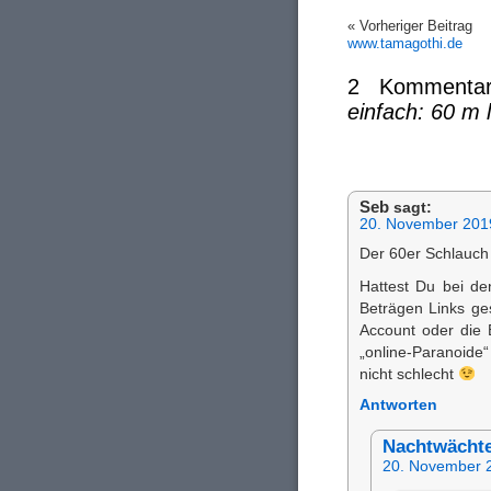
« Vorheriger Beitrag
www.tamagothi.de
2 Kommenta
einfach: 60 m 
Seb
sagt:
20. November 201
Der 60er Schlauch 
Hattest Du bei de
Beträgen Links ges
Account oder die E
„online-Paranoide
nicht schlecht
Antworten
Nachtwächt
20. November 