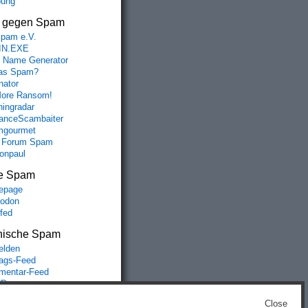
bung
s gegen Spam
spam e.V.
IN.EXE
 Name Generator
das Spam?
nator
ore Ransom!
hingradar
nceScambaiter
mgourmet
 Forum Spam
fonpaul
e Spam
epage
odon
lfed
nische Spam
lden
rags-Feed
entar-Feed
Press.org
Close