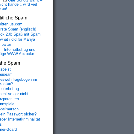
m
zu
Olaf Scholz warnt –
icht handelt, wird viel
eren!
itliche Spam
bitten us.com
erste Spam (englisch)
fick 2.0: Spaß mit Spam
 what i did for Mariya
baiter
, Internetbetrug und
tige WWW Abzocke
ahe Spam
speist
auseam
eswehrfragebogen im
fkasten?
uterbetrug
geht so gar nicht!
nzparasiten
nnspiele
belmatsch
mein Passwort sicher?
ber Internetkriminalität
s
aner-Board