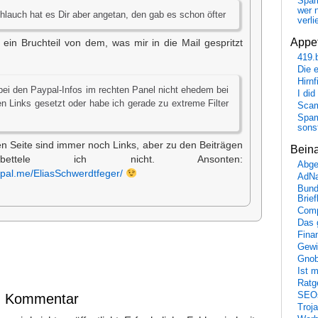
Spa
wer n
hlauch hat es Dir aber angetan, den gab es schon öfter
verli
Appet
 ein Bruchteil von dem, was mir in die Mail gespritzt
419.
Die 
Hirn
bei den Paypal-Infos im rechten Panel nicht ehedem bei
I did
n Links gesetzt oder habe ich gerade zu extreme Filter
Scam
Spam
sons
en Seite sind immer noch Links, aber zu den Beiträgen
Bein
bettele ich nicht. Ansonten:
Abge
ypal.me/EliasSchwerdtfeger/
AdN
Bund
Brie
Comp
Das 
Fina
Gewi
Gnob
Ist 
Ratge
SEO
en Kommentar
Troj