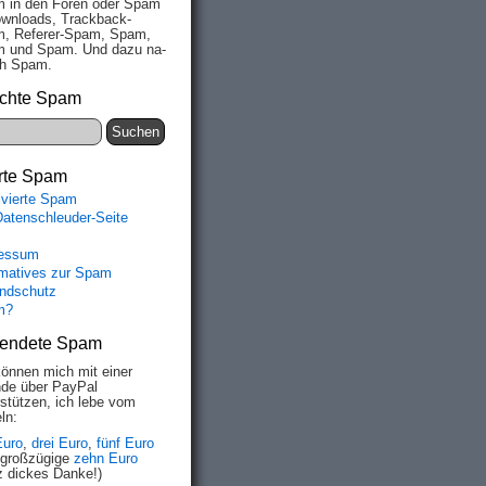
 in den Fo­ren oder Spam
wn­loads, Track­back-
, Re­fe­rer-Spam, Spam,
 und Spam. Und da­zu na­
ich Spam.
chte Spam
rte Spam
ivierte Spam
Datenschleuder-Seite
essum
rmatives zur Spam
ndschutz
m?
endete Spam
können mich mit einer
de über PayPal
rstützen, ich lebe vom
ln:
Euro
,
drei Euro
,
fünf Euro
 großzügige
zehn Euro
z dickes Danke!)