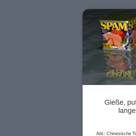
Gieße, pu
lange
Abt.: Chinesische 