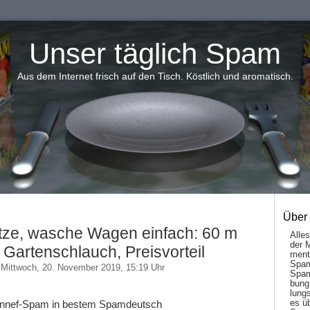
Unser täglich Spam
Aus dem Internet frisch auf den Tisch. Köstlich und aromatisch.
Über
tze, wasche Wagen einfach: 60 m
Alle
der 
 Gartenschlauch, Preisvorteil
men­t
Spam
Mittwoch, 20. November 2019, 15:19 Uhr
Spam
bung
lungs
es ü
Tinnef-Spam in bestem Spamdeutsch