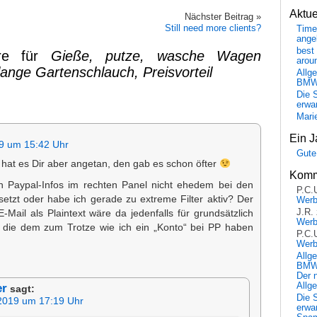
Aktu
Nächster Beitrag »
Still need more clients?
Time
ange
best 
re für
Gieße, putze, wasche Wagen
arou
lange Gartenschlauch, Preisvorteil
Allg
BM
Die 
erwar
Mari
Ein J
9 um 15:42 Uhr
Gute
hat es Dir aber angetan, den gab es schon öfter
Komm
n Paypal-Infos im rechten Panel nicht ehedem bei den
P.C.
etzt oder habe ich gerade zu extreme Filter aktiv? Der
Wer
J.R.
-Mail als Plaintext wäre da jedenfalls für grundsätzlich
Wer
“ die dem zum Trotze wie ich ein „Konto“ bei PP haben
P.C.
Wer
Allg
BMW 
Der 
Allg
er
sagt:
Die 
2019 um 17:19 Uhr
erwar