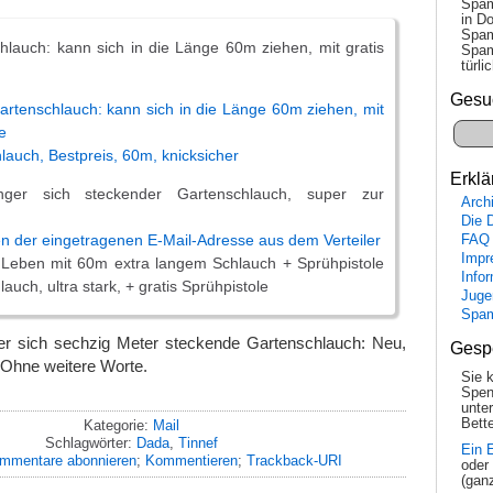
Spam
in Do
Spam
lauch: kann sich in die Länge 60m ziehen, mit gratis
Spam
tür­l
Gesu
enschlauch: kann sich in die Länge 60m ziehen, mit
e
uch, Bestpreis, 60m, knicksicher
Erklä
ger sich steckender Gartenschlauch, super zur
Arch
Die 
n der eingetragenen E-Mail-Adresse aus dem Verteiler
FAQ
Impr
s Leben mit 60m extra langem Schlauch + Sprühpistole
Info
uch, ultra stark, + gratis Sprühpistole
Juge
Spa
er sich sechzig Meter steckende Gartenschlauch: Neu,
Gesp
 Ohne weitere Worte.
Sie 
Spen
unte
Bette
Kategorie:
Mail
Schlagwörter:
Dada
,
Tinnef
Ein 
mmentare abonnieren
;
Kommentieren
;
Trackback-URI
oder
(gan