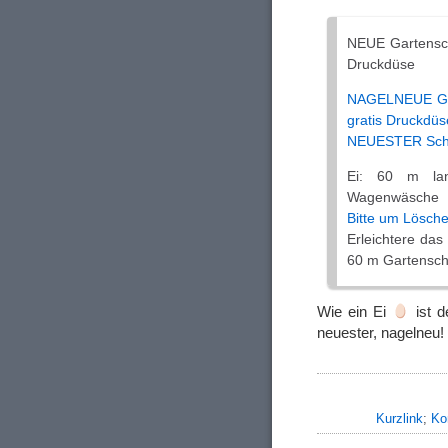
NEUE Gartensch
Druckdüse
NAGELNEUE Gart
gratis Druckdüs
NEUESTER Schla
Ei: 60 m lan
Wagenwäsche
Bitte um Lösche
Erleichtere da
60 m Gartenschla
Wie ein Ei
ist d
neuester, nagelneu!
Kurzlink
;
Ko