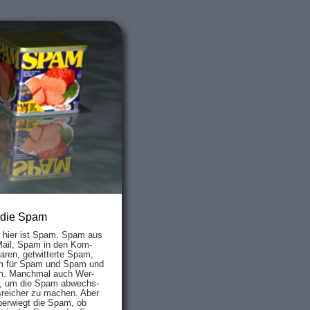
 die Spam
s hier ist Spam. Spam aus
Mail, Spam in den Kom­
aren, ge­twit­ter­te Spam,
 für Spam und Spam und
. Manch­mal auch Wer­
, um die Spam ab­wechs­
­reich­er zu mach­en. Aber
ber­wiegt die Spam, ob