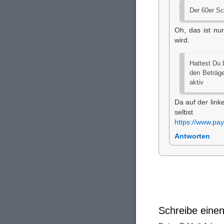
Der 60er Sc
Oh, das ist nur
wird.
Hattest Du 
den Beträge
aktiv
Da auf der link
selbst 
https://www.pa
Antworten
Schreibe ein