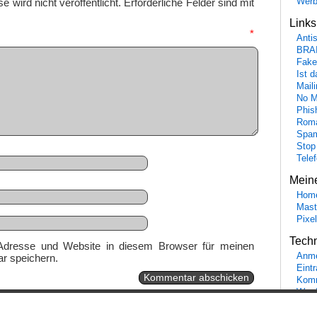
Wer
 wird nicht veröffentlicht.
Erforderliche Felder sind mit
Link
mmentar
*
Anti
BRA
Fake
Ist 
Maili
No M
Phis
Roma
Spa
Stop
Tele
Mein
Hom
Mast
Pixe
Tech
Adresse und Website in diesem Browser für meinen
Anme
r speichern.
Eint
Komm
Word