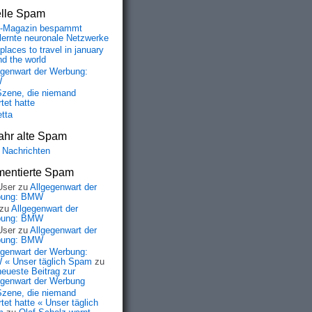
elle Spam
-Magazin bespammt
lernte neuronale Netzwerke
places to travel in january
nd the world
egenwart der Werbung:
W
Szene, die niemand
tet hatte
etta
ahr alte Spam
 Nachrichten
entierte Spam
User
zu
Allgegenwart der
bung: BMW
zu
Allgegenwart der
bung: BMW
User
zu
Allgegenwart der
bung: BMW
egenwart der Werbung:
« Unser täglich Spam
zu
neueste Beitrag zur
egenwart der Werbung
Szene, die niemand
tet hatte « Unser täglich