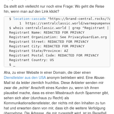
Da stellt sich vielleicht nur noch eine Frage: Wo geht die Reise
hin, wenn man auf den Link klickt?
$ 
location-cascade
 "https://brand-central.rocks/?aa
     1	https://centralclassic.world/warmepumpenvergleich/qfju2d12gysqt5qa/order.php?aa=3050785220&ss=11703&ee=Z2FtbWVsZmxlaXNjaEB0YW1hZ290aGkuZGU=&a=3050785220

$ whois centralclassic.world | grep ^Registrant | se
Registrant Name: REDACTED FOR PRIVACY

Registrant Organization: See PrivacyGuardian.org

Registrant Street: REDACTED FOR PRIVACY

Registrant City: REDACTED FOR PRIVACY

Registrant State/Province: AZ

Registrant Postal Code: REDACTED FOR PRIVACY

Registrant Country: US

Aha, zu einer Website in einer Domain, die über einen
Dienstleister aus den USA
anonym betrieben wird. Eine Abuse-
Mail ist da leider ziemlich fruchtlos. Diese Anbieter senden mir
zwar die „echte“ Anschrift eines Kunden zu, wenn ich ihnen
plausibel mache, dass es einen Missbrauch durch Spammer gibt,
sehen sich aber (durchaus zu Recht) als
Kommunikationsdienstleister, der nichts mit den Inhalten zu tun
hat und erwarten dann von mir, dass ich die weitere Verfolgung
übernehme. Die Adresse, die mir zugestellt wird, ist im Regelfall