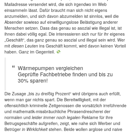
Mailadresse versendet wird, die sich irgendwo im Web
einsammeln lässt. Dafür braucht man sich nicht eigens
anzumelden, und sich davon abzumelden ist sinnlos, weil die
Absender sowieso auf einwilligungslose Belästigung anderer
Menschen setzen. Dass das genau so asozial wie illegal ist, ist
ihnen dabei völlig egal. Die interessieren sich nur für ihr eigenes
„Geschäft“, das ganz genau so asozial und illegal sein wird. Wer
mit
diesen Leuten
ins Geschäft kommt, wird davon keinen Vorteil
haben. Ganz im Gegenteil.
Wärmepumpen vergleichen
Geprüfte Fachbetriebe finden und bis zu
30% sparen!
Die Zusage „bis zu dreißig Prozent“ wird übrigens auch erfüllt,
wenn man gar nichts spart. Die Bereitwilligkeit, mit der
offensichtlich kriminelle Zeitgenossen die vorsätzlich irreführende
und mathematik-missbräuchliche Phrasendrescherei der
normalen und
leider immer noch legalen
Reklame für ihre
Betrugsgeschäfte aufgreifen, zeigt, wie nahe sich Werber und
Betrüger
in Wirklichkeit
stehen. Beide wollen arglose und naive