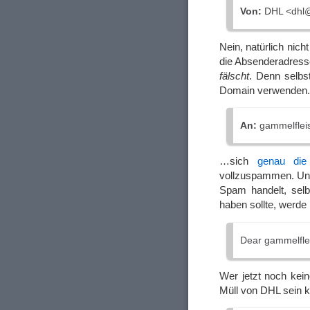
Von:
DHL <dhl@
Nein, natürlich nic
die Absenderadress
fälscht
. Denn selbs
Domain verwenden.
An:
gammelflei
…sich
genau die 
vollzuspammen. Und
Spam handelt, selb
haben sollte, werde
Dear gammelfle
Wer jetzt noch kei
Müll von DHL sein k