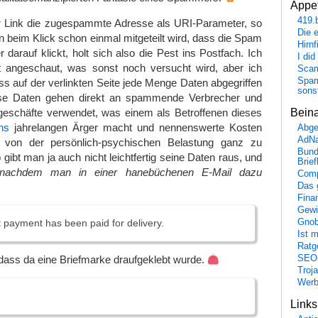
Appet
419.
der Link die zugespammte Adresse als URI-Parameter, so
Die 
beim Klick schon einmal mitgeteilt wird, dass die Spam
Hirn
arauf klickt, holt sich also die Pest ins Postfach. Ich
I did
ht angeschaut, was sonst noch versucht wird, aber ich
Scam
Spam
s auf der verlinkten Seite jede Menge Daten abgegriffen
sons
ese Daten gehen direkt an spammende Verbrecher und
geschäfte verwendet, was einem als Betroffenen dieses
Bein
hs
jahrelangen Ärger macht und nennenswerte Kosten
Abge
AdN
 von der persönlich-psychischen Belastung ganz zu
Bund
gibt man ja auch nicht leichtfertig seine Daten raus, und
Brie
 nachdem man in einer hanebüchenen E-Mail dazu
Comp
Das 
Fina
Gewi
 payment has been paid for delivery.
Gnob
Ist 
Ratge
SEO
, dass da eine Briefmarke draufgeklebt wurde.
Troj
Wer
Link