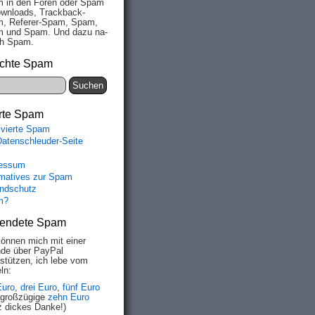
 in den Fo­ren oder Spam
wn­loads, Track­back-
, Re­fe­rer-Spam, Spam,
 und Spam. Und da­zu na­
ich Spam.
chte Spam
rte Spam
ivierte Spam
Datenschleuder-Seite
essum
rmatives zur Spam
ndschutz
m?
endete Spam
können mich mit einer
de über PayPal
rstützen, ich lebe vom
ln:
Euro
,
drei Euro
,
fünf Euro
 großzügige
zehn Euro
z dickes Danke!)