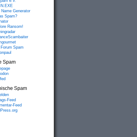
spam e.V.
IN.EXE
 Name Generator
das Spam?
nator
ore Ransom!
hingradar
nceScambaiter
mgourmet
 Forum Spam
fonpaul
e Spam
epage
odon
lfed
nische Spam
lden
rags-Feed
entar-Feed
Press.org