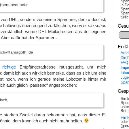
Spam
sendover.net>
in Do
Spam
Spam
tür­l
ht von DHL, sondern von einem Spammer, der zu doof ist,
e halbwegs überzeugend zu fälschen,
wenn er sie schon
Gesu
tverständlich würde DHL Mailadressen aus der eigenen
 Aber dafür hat der Spammer…
Erklä
sch@tamagothi.de
Arch
Die 
FAQ
richtige
Empfängeradresse rausgesucht, um mich
Impr
Info
 damit ich auch wirklich bemerke, dass es sich um eine
Juge
st noch, wenn ich gerade meine Lobotomie hinter mir
Spa
 ich auch gleich „passend“ angesprochen:
Gesp
Sie 
isch,
Spen
unte
Bette
ne starken Zweifel daran bekommen hat, dass dieser E-
Ein 
önnte, dem kann ich auch nicht mehr helfen.
oder
(gan