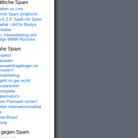
itliche Spam
bitten us.com
erste Spam (englisch)
fick 2.0: Spaß mit Spam
 what i did for Mariya
baiter
, Internetbetrug und
tige WWW Abzocke
ahe Spam
speist
auseam
eswehrfragebogen im
fkasten?
uterbetrug
geht so gar nicht!
nzparasiten
nnspiele
belmatsch
mein Passwort sicher?
ber Internetkriminalität
s
aner-Board
bung
s gegen Spam