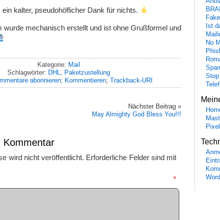
Anti
in kalter, pseudohöflicher Dank für nichts.
BRA
Fake
Ist 
urde mechanisch erstellt und ist ohne Grußformel und
Maili
No M
Phis
Roma
Kategorie:
Mail
Spa
Schlagwörter:
DHL
,
Paketzustellung
Stop
mmentare abonnieren
;
Kommentieren
;
Trackback-URI
Tele
Mein
Nächster Beitrag »
Hom
May Almighty God Bless You!!!
Mast
Pixe
en Kommentar
Tech
Anme
 wird nicht veröffentlicht.
Erforderliche Felder sind mit
Eint
Komm
Word
mmentar
*