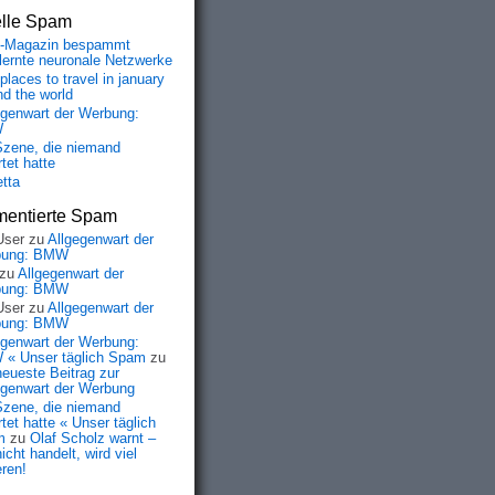
elle Spam
-Magazin bespammt
lernte neuronale Netzwerke
places to travel in january
nd the world
egenwart der Werbung:
W
Szene, die niemand
tet hatte
etta
entierte Spam
User
zu
Allgegenwart der
bung: BMW
zu
Allgegenwart der
bung: BMW
User
zu
Allgegenwart der
bung: BMW
egenwart der Werbung:
« Unser täglich Spam
zu
neueste Beitrag zur
egenwart der Werbung
Szene, die niemand
tet hatte « Unser täglich
m
zu
Olaf Scholz warnt –
icht handelt, wird viel
eren!