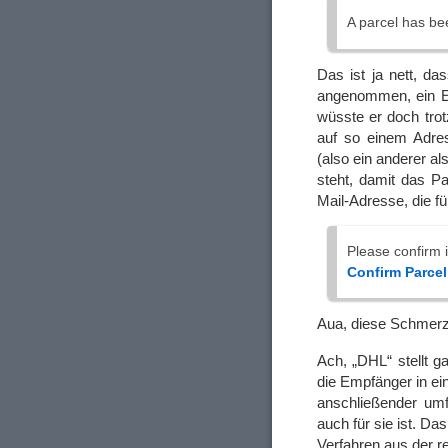
A parcel has be
Das ist ja nett, d
angenommen, ein Em
wüsste er doch tro
auf so einem Adre
(also ein anderer a
steht, damit das P
Mail-Adresse, die fü
Please confirm i
Confirm Parcel
Aua, diese Schmer
Ach, „DHL“ stellt g
die Empfänger in ei
anschließender umf
auch für sie ist. Da
Verfahren aus der r