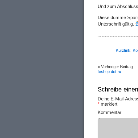
Und zum Abschluss e
Diese dumme Spam w
Unterschrift gültig.
Kurzlink
;
Ko
« Vorheriger Beitrag
feshop dot ru
Schreibe ein
Deine E-Mail-Adresse
*
markiert
Ko