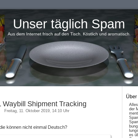
Unser täglich Spam
Aus dem Internet frisch auf den Tisch. Köstlich und aromatisch.
Über
 Waybill Shipment Tracking
Alle
der 
Freitag, 11. Oktober 2019, 14:10 Uhr
men­t
Spam
Spam
bung
ie können nicht einmal Deutsch?
lungs
es ü