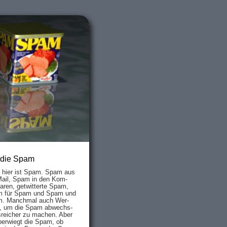
 die Spam
s hier ist Spam. Spam aus
Mail, Spam in den Kom­
aren, ge­twit­ter­te Spam,
 für Spam und Spam und
. Manch­mal auch Wer­
, um die Spam ab­wechs­
­reich­er zu mach­en. Aber
ber­wiegt die Spam, ob