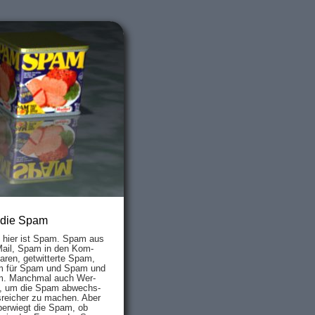
 die Spam
s hier ist Spam. Spam aus
Mail, Spam in den Kom­
aren, ge­twit­ter­te Spam,
 für Spam und Spam und
. Manch­mal auch Wer­
, um die Spam ab­wechs­
­reich­er zu mach­en. Aber
ber­wiegt die Spam, ob