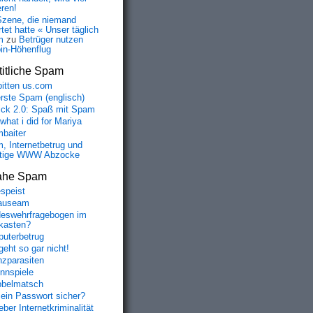
eren!
Szene, die niemand
tet hatte « Unser täglich
m
zu
Betrüger nutzen
oin-Höhenflug
itliche Spam
bitten us.com
erste Spam (englisch)
fick 2.0: Spaß mit Spam
 what i did for Mariya
baiter
, Internetbetrug und
tige WWW Abzocke
ahe Spam
speist
auseam
eswehrfragebogen im
fkasten?
uterbetrug
geht so gar nicht!
nzparasiten
nnspiele
belmatsch
mein Passwort sicher?
ber Internetkriminalität