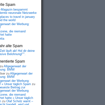
elle Spam
-Magazin bespammt
lernte neuronale Netzwerke
places to travel in january
nd the world
egenwart der Werbung:
W
Szene, die niemand
tet hatte
etta
ahr alte Spam
Zeit läuft ab! Hol dir deine
usive Belohnung!"".
entierte Spam
zu
Allgegenwart der
bung: BMW
User
zu
Allgegenwart der
bung: BMW
egenwart der Werbung:
« Unser täglich Spam
zu
neueste Beitrag zur
egenwart der Werbung
Szene, die niemand
tet hatte « Unser täglich
m
zu
Olaf Scholz warnt –
icht handelt, wird viel