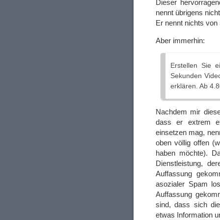
Dieser hervorragen
nennt übrigens nich
Er nennt nichts von
Aber immerhin:
Erstellen Sie e
Sekunden Video
erklären. Ab 4.
Nachdem mir dieser
dass er extrem eff
einsetzen mag, nenn
oben völlig offen 
haben möchte). Da
Dienstleistung, de
Auffassung gekomm
asozialer Spam los
Auffassung gekomme
sind, dass sich d
etwas Information u