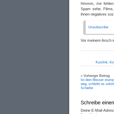
Hmmm, mir fehlen 
Spam sehe. Filme
ihnen negatives soz
Unsubscribe
Vor meinem Arsch is
Kurzlink
;
Ko
« Vorheriger Beitrag
Ist dein Messer stump
weg, schleife es sofor
Schärfer
Schreibe ein
Deine E-Mail-Adresse