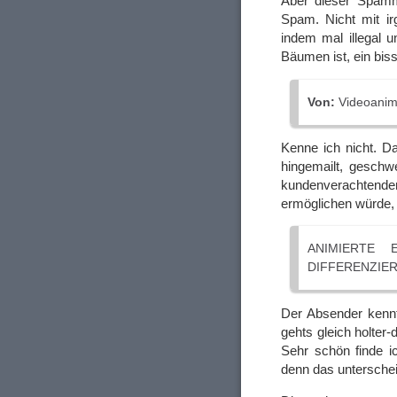
Aber dieser Spamme
Spam. Nicht mit ir
indem mal illegal u
Bäumen ist, ein bis
Von:
Videoanima
Kenne ich nicht. D
hingemailt, geschw
kundenverachtende
ermöglichen würde, 
ANIMIERTE 
DIFFERENZIE
Der Absender kennt
gehts gleich holter-
Sehr schön finde ic
denn das untersche