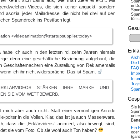
r kennt sich damit aus, wie man Ziele erreicht: Mit
Spam
in Do
gendwelchen Videos, die sich keiner anguckt, sondern
Spam
nd asozial jeder Mailadresse, die nicht bei drei auf den
Spam
tür­l
schen Spamdreck ins Postfach legt.
Gesu
tion <videoanimation@startupsupplier.today>
Erklä
a habe ich auch in den letzten rd. zehn Jahren niemals
Arch
eige denn eine geschäftliche Beziehung aufgebaut, die
Die 
n Geschäftemachern eine Zustellung von Reklamemails
FAQ
wenn ich ihr nicht widerspräche. Das ist Spam.
Impr
Info
Juge
ERKLÄRVIDEOS STÄRKEN IHRE MARKE UND
Spa
REN SIE VOM WETTBEWERB.
Gesp
Sie 
 mich aber auch nicht. Statt einer vernünftigen Anrede
Spen
unte
die-polter in die Vollen. Klar, das ist ja auch Massenware.
Bette
h, dass die „Erklärvideos“ animiert, also bewegt, sind,
Ein 
idet sie vom Foto. Ob sie wohl auch Ton haben?
oder
(gan