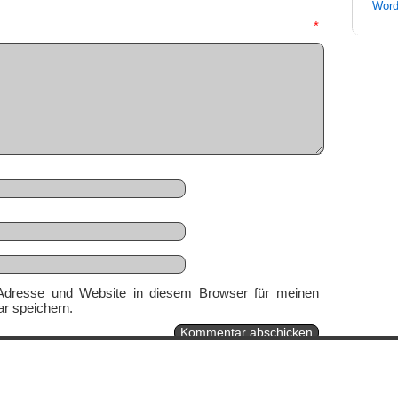
Word
mmentar
*
Adresse und Website in diesem Browser für meinen
r speichern.
Ein genussvolles Blog von
Elias Schwerdtfeger
(
Lizenz
,
Datenschutzerklärun