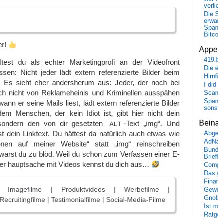
verli
Die 
erwar
Spa
Bitc
er!
Appet
419.
test du als echter Marketingprofi an der Videofront
Die 
sen: Nicht jeder lädt extern referenzierte Bilder beim
Hirn
. Es sieht eher andersherum aus: Jeder, der noch bei
I did
ich nicht von Reklameheinis und Kriminellen ausspähen
Scam
Spam
wann er seine Mails liest, lädt extern referenzierte Bilder
sons
dem Menschen, der kein Idiot ist, gibt hier nicht dein
Bein
sondern den von dir gesetzten
-Text „img“. Und
ALT
st dein Linktext. Du hättest da natürlich auch etwas wie
Abge
AdN
ionen auf meiner Website“ statt „img“ reinschreiben
Bund
warst du zu blöd. Weil du schon zum Verfassen einer E-
Brie
Aber hauptsache mit Videos kennst du dich aus…
Comp
Das 
Fina
 | Imagefilme | Produktvideos | Werbefilme |
Gewi
Gnob
ecruitingfilme | Testimonialfilme | Social-Media-Filme
Ist 
Ratge