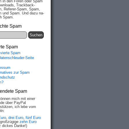
 in den Fo­ren oder Spam
wn­loads, Track­back-
, Re­fe­rer-Spam, Spam,
 und Spam. Und da­zu na­
ich Spam.
chte Spam
rte Spam
ivierte Spam
Datenschleuder-Seite
essum
rmatives zur Spam
ndschutz
m?
endete Spam
können mich mit einer
de über PayPal
rstützen, ich lebe vom
ln:
Euro
,
drei Euro
,
fünf Euro
 großzügige
zehn Euro
z dickes Danke!)