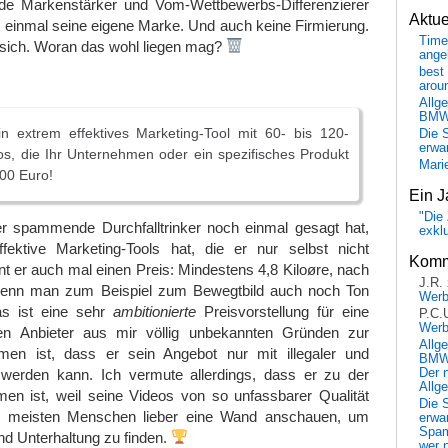
de Markenstärker und Vom-Wettbewerbs-Differenzierer
Aktu
t einmal seine eigene Marke. Und auch keine Firmierung.
Time
 sich. Woran das wohl liegen mag?
ange
best 
arou
Allg
BM
in extrem effektives Marketing-Tool mit 60- bis 120-
Die 
erwar
s, die Ihr Unternehmen oder ein spezifisches Produkt
Mari
800 Euro!
Ein J
"Die 
 spammende Durchfalltrinker noch einmal gesagt hat,
exkl
ektive Marketing-Tools hat, die er nur selbst nicht
Komm
t er auch mal einen Preis: Mindestens 4,8 Kiloøre, nach
J.R.
(wenn man zum Beispiel zum Bewegtbild auch noch Ton
Wer
s ist eine sehr
ambitionierte
Preisvorstellung für eine
P.C.
Wer
ren Anbieter aus mir völlig unbekannten Gründen zur
Allg
en ist, dass er sein Angebot nur mit illegaler und
BMW 
werden kann. Ich vermute allerdings, dass er zu der
Der 
Allg
n ist, weil seine Videos von so unfassbarer Qualität
Die 
ie meisten Menschen lieber eine Wand anschauen, um
erwar
Spa
nd Unterhaltung zu finden.
wer n