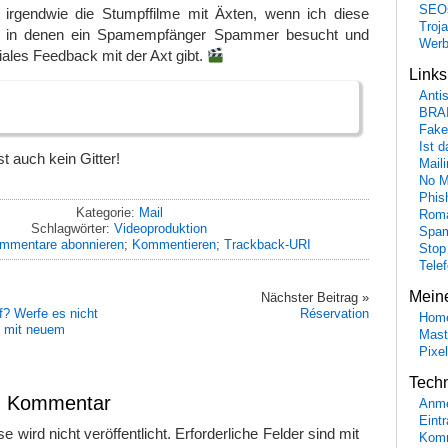
SEO
irgendwie die Stumpffilme mit Äxten, wenn ich diese
Troj
, in denen ein Spamempfänger Spammer besucht und
Wer
iales Feedback mit der Axt gibt.
Link
Anti
BRA
Fake
Ist 
t auch kein Gitter!
Maili
No M
Phis
Kategorie:
Mail
Roma
Schlagwörter:
Videoproduktion
Spa
mmentare abonnieren
;
Kommentieren
;
Trackback-URI
Stop
Tele
Mein
Nächster Beitrag »
f? Werfe es nicht
Réservation
Hom
t mit neuem
Mast
Pixe
Tech
en Kommentar
Anme
Eint
 wird nicht veröffentlicht.
Erforderliche Felder sind mit
Komm