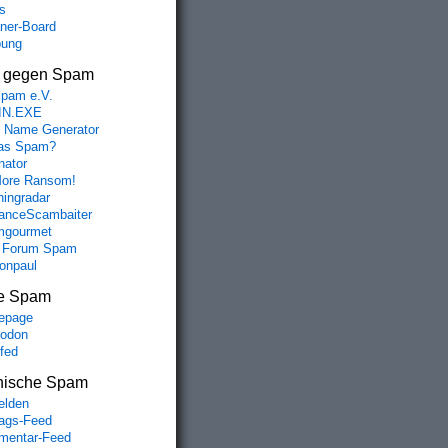
s
aner-Board
bung
s gegen Spam
spam e.V.
IN.EXE
 Name Generator
das Spam?
nator
ore Ransom!
hingradar
nceScambaiter
mgourmet
 Forum Spam
fonpaul
e Spam
epage
odon
lfed
nische Spam
lden
rags-Feed
entar-Feed