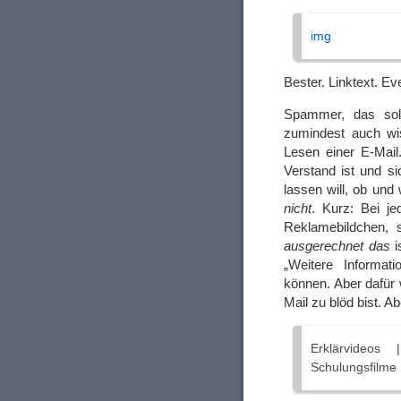
img
Bester. Linktext. Ev
Spammer, das soll
zumindest auch wis
Lesen einer E-Mail
Verstand ist und s
lassen will, ob und 
nicht
. Kurz: Bei je
Reklamebildchen, 
ausgerechnet das
i
„Weitere Informat
können. Aber dafür 
Mail zu blöd bist. 
Erklärvideos
Schulungsfilme R