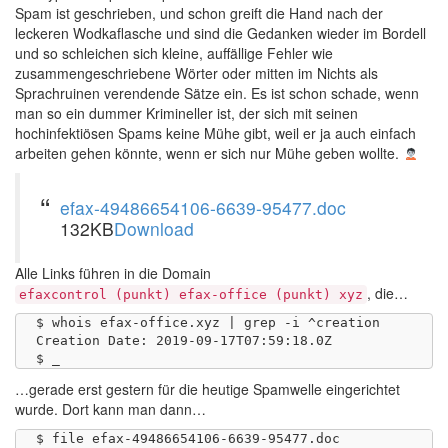
Spam ist geschrieben, und schon greift die Hand nach der
leckeren Wodkaflasche und sind die Gedanken wieder im Bordell
und so schleichen sich kleine, auffällige Fehler wie
zusammengeschriebene Wörter oder mitten im Nichts als
Sprachruinen verendende Sätze ein. Es ist schon schade, wenn
man so ein dummer Krimineller ist, der sich mit seinen
hochinfektiösen Spams keine Mühe gibt, weil er ja auch einfach
arbeiten gehen könnte, wenn er sich nur Mühe geben wollte.
efax-49486654106-6639-95477.doc
132KB
Download
Alle Links führen in die Domain
, die…
efaxcontrol (punkt) efax-office (punkt) xyz
$ whois efax-office.xyz | grep -i ^creation

Creation Date: 2019-09-17T07:59:18.0Z

…gerade erst gestern für die heutige Spamwelle eingerichtet
wurde. Dort kann man dann…
$ file efax-49486654106-6639-95477.doc 
