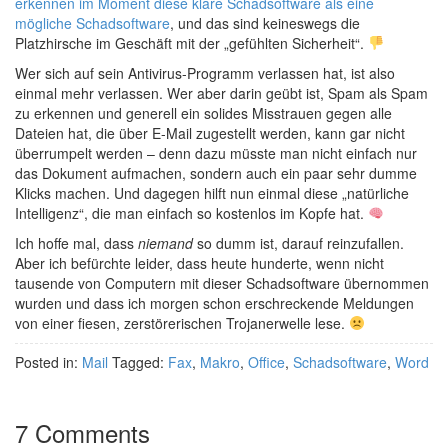
erkennen im Moment diese klare Schadsoftware als eine
mögliche Schadsoftware
, und das sind keineswegs die
Platzhirsche im Geschäft mit der „gefühlten Sicherheit“.
Wer sich auf sein Antivirus-Programm verlassen hat, ist also
einmal mehr verlassen. Wer aber darin geübt ist, Spam als Spam
zu erkennen und generell ein solides Misstrauen gegen alle
Dateien hat, die über E-Mail zugestellt werden, kann gar nicht
überrumpelt werden – denn dazu müsste man nicht einfach nur
das Dokument aufmachen, sondern auch ein paar sehr dumme
Klicks machen. Und dagegen hilft nun einmal diese „natürliche
Intelligenz“, die man einfach so kostenlos im Kopfe hat.
Ich hoffe mal, dass
niemand
so dumm ist, darauf reinzufallen.
Aber ich befürchte leider, dass heute hunderte, wenn nicht
tausende von Computern mit dieser Schadsoftware übernommen
wurden und dass ich morgen schon erschreckende Meldungen
von einer fiesen, zerstörerischen Trojanerwelle lese.
Posted in:
Mail
Tagged:
Fax
,
Makro
,
Office
,
Schadsoftware
,
Word
7 Comments