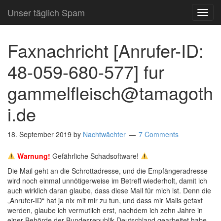
Unser täglich Spam
TOG
NAVI
Faxnachricht [Anrufer-ID:
48-059-680-577] fur
gammelfleisch@tamagoth
i.de
18. September 2019
by
Nachtwächter
7 Comments
Warnung!
Gefährliche Schadsoftware!
Die Mail geht an die Schrottadresse, und die Empfängeradresse
wird noch einmal unnötigerweise im Betreff wiederholt, damit ich
auch wirklich daran glaube, dass diese Mail für mich ist. Denn die
„Anrufer-ID“ hat ja nix mit mir zu tun, und dass mir Mails gefaxt
werden, glaube ich vermutlich erst, nachdem ich zehn Jahre in
einer Behörde der Bundesrepublik Deutschland gearbeitet habe,