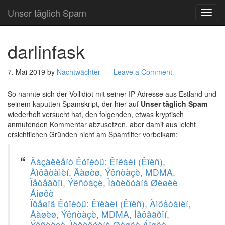
Unser täglich Spam
TOG
NAVI
darlinfask
7. Mai 2019
by
Nachtwächter
Leave a Comment
So nannte sich der Vollidiot mit seiner IP-Adresse aus Estland und
seinem kaputten Spamskript, der hier auf
Unser täglich Spam
wiederholt versucht hat, den folgenden, etwas kryptisch
anmutenden Kommentar abzusetzen, aber damit aus leicht
ersichtlichen Gründen nicht am Spamfilter vorbeikam:
Ãàçàëêåíò Êóïèòü: Êîêàèí (Êîêñ),
Àìôåòàìèí, Ãàøèø, Ýêñòàçè, MDMA,
Ìåôåäðîí, Ýêñòàçè, Ìàðèõóàíà Øèøêè
Áîøêè
Ïðåøîâ Êóïèòü: Êîêàèí (Êîêñ), Àìôåòàìèí,
Ãàøèø, Ýêñòàçè, MDMA, Ìåôåäðîí,
Ýêñòàçè, Ìàðèõóàíà Øèøêè Áîøêè