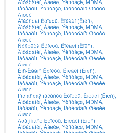
Àìôåòàìèí, Ãàøèø, Ýêñòàçè, MDMA,
Ìåôåäðîí, Ýêñòàçè, Ìàðèõóàíà Øèøêè
Áîøêè
Ãîáóñòàí Êóïèòü: Êîêàèí (Êîêñ),
Àìôåòàìèí, Ãàøèø, Ýêñòàçè, MDMA,
Ìåôåäðîí, Ýêñòàçè, Ìàðèõóàíà Øèøêè
Áîøêè
Ñóëþêòà Êóïèòü: Êîêàèí (Êîêñ),
Àìôåòàìèí, Ãàøèø, Ýêñòàçè, MDMA,
Ìåôåäðîí, Ýêñòàçè, Ìàðèõóàíà Øèøêè
Áîøêè
Ëîñ-Êàáîñ Êóïèòü: Êîêàèí (Êîêñ),
Àìôåòàìèí, Ãàøèø, Ýêñòàçè, MDMA,
Ìåôåäðîí, Ýêñòàçè, Ìàðèõóàíà Øèøêè
Áîøêè
Ïñêîâñêàÿ îáëàñòü Êóïèòü: Êîêàèí (Êîêñ),
Àìôåòàìèí, Ãàøèø, Ýêñòàçè, MDMA,
Ìåôåäðîí, Ýêñòàçè, Ìàðèõóàíà Øèøêè
Áîøêè
Áóä¸ííîâñê Êóïèòü: Êîêàèí (Êîêñ),
Àìôåòàìèí, Ãàøèø, Ýêñòàçè, MDMA,
Ìåôåäðîí, Ýêñòàçè, Ìàðèõóàíà Øèøêè