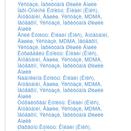
Ýêñòàçè, Ìàðèõóàíà Øèøêè Áîøêè
Íàðî-Ôîìèíñê Êóïèòü: Êîêàèí (Êîêñ),
Àìôåòàìèí, Ãàøèø, Ýêñòàçè, MDMA,
Ìåôåäðîí, Ýêñòàçè, Ìàðèõóàíà Øèøêè
Áîøêè
Åñèê Êóïèòü: Êîêàèí (Êîêñ), Àìôåòàìèí,
Ãàøèø, Ýêñòàçè, MDMA, Ìåôåäðîí,
Ýêñòàçè, Ìàðèõóàíà Øèøêè Áîøêè
Êóðøåâåëü Êóïèòü: Êîêàèí (Êîêñ),
Àìôåòàìèí, Ãàøèø, Ýêñòàçè, MDMA,
Ìåôåäðîí, Ýêñòàçè, Ìàðèõóàíà Øèøêè
Áîøêè
Ñàâîíëèííà Êóïèòü: Êîêàèí (Êîêñ),
Àìôåòàìèí, Ãàøèø, Ýêñòàçè, MDMA,
Ìåôåäðîí, Ýêñòàçè, Ìàðèõóàíà Øèøêè
Áîøêè
Òóðàêóðãàí Êóïèòü: Êîêàèí (Êîêñ),
Àìôåòàìèí, Ãàøèø, Ýêñòàçè, MDMA,
Ìåôåäðîí, Ýêñòàçè, Ìàðèõóàíà Øèøêè
Áîøêè
Øàðãóíü Êóïèòü: Êîêàèí (Êîêñ),