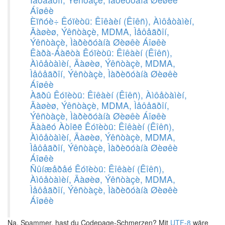
Áîøêè
Èïñóè÷ Êóïèòü: Êîêàèí (Êîêñ), Àìôåòàìèí,
Ãàøèø, Ýêñòàçè, MDMA, Ìåôåäðîí,
Ýêñòàçè, Ìàðèõóàíà Øèøêè Áîøêè
Êàðà-Áàëòà Êóïèòü: Êîêàèí (Êîêñ),
Àìôåòàìèí, Ãàøèø, Ýêñòàçè, MDMA,
Ìåôåäðîí, Ýêñòàçè, Ìàðèõóàíà Øèøêè
Áîøêè
Àãðû Êóïèòü: Êîêàèí (Êîêñ), Àìôåòàìèí,
Ãàøèø, Ýêñòàçè, MDMA, Ìåôåäðîí,
Ýêñòàçè, Ìàðèõóàíà Øèøêè Áîøêè
Äààëó Àòîëë Êóïèòü: Êîêàèí (Êîêñ),
Àìôåòàìèí, Ãàøèø, Ýêñòàçè, MDMA,
Ìåôåäðîí, Ýêñòàçè, Ìàðèõóàíà Øèøêè
Áîøêè
Ñûíæåðåé Êóïèòü: Êîêàèí (Êîêñ),
Àìôåòàìèí, Ãàøèø, Ýêñòàçè, MDMA,
Ìåôåäðîí, Ýêñòàçè, Ìàðèõóàíà Øèøêè
Áîøêè
Na, Spammer, hast du Codepage-Schmerzen? Mit
UTF-8
wäre