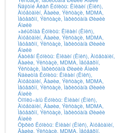
Ñâÿòîé Âëàñ Êóïèòü: Êîêàèí (Êîêñ),
Àìôåòàìèí, Ãàøèø, Ýêñòàçè, MDMA,
Ìåôåäðîí, Ýêñòàçè, Ìàðèõóàíà Øèøêè
Áîøêè
×àéûðîâà Êóïèòü: Êîêàèí (Êîêñ),
Àìôåòàìèí, Ãàøèø, Ýêñòàçè, MDMA,
Ìåôåäðîí, Ýêñòàçè, Ìàðèõóàíà Øèøêè
Áîøêè
Áàòêåí Êóïèòü: Êîêàèí (Êîêñ), Àìôåòàìèí,
Ãàøèø, Ýêñòàçè, MDMA, Ìåôåäðîí,
Ýêñòàçè, Ìàðèõóàíà Øèøêè Áîøêè
Ñâèøòîâ Êóïèòü: Êîêàèí (Êîêñ),
Àìôåòàìèí, Ãàøèø, Ýêñòàçè, MDMA,
Ìåôåäðîí, Ýêñòàçè, Ìàðèõóàíà Øèøêè
Áîøêè
Òîïîëü÷àíû Êóïèòü: Êîêàèí (Êîêñ),
Àìôåòàìèí, Ãàøèø, Ýêñòàçè, MDMA,
Ìåôåäðîí, Ýêñòàçè, Ìàðèõóàíà Øèøêè
Áîøêè
Öþðèõ Êóïèòü: Êîêàèí (Êîêñ), Àìôåòàìèí,
Ãàøèø, Ýêñòàçè, MDMA, Ìåôåäðîí,